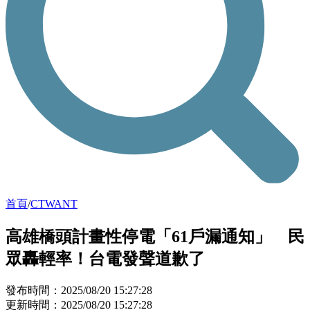
首頁
/
CTWANT
高雄橋頭計畫性停電「61戶漏通知」 民
眾轟輕率！台電發聲道歉了
發布時間：2025/08/20 15:27:28
更新時間：2025/08/20 15:27:28