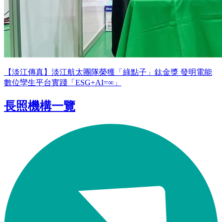
【淡江傳真】淡江航太團隊榮獲「綠點子」鈦金獎 發明電能
數位孿生平台實踐「ESG+AI=∞」
長照機構一覽