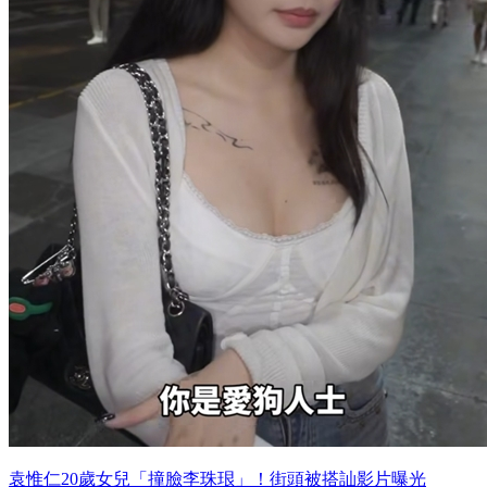
袁惟仁20歲女兒「撞臉李珠珢」！街頭被搭訕影片曝光