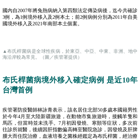
國內自2007年將兔熱病納入第四類法定傳染病後，迄今共確診
3例，為1例境外移入及2例本土；前2例病例分別為2011年自美
國境外移入及2021年南部本土個案。
▲布氏桿菌病是全球性疾病，於東亞、中亞、中東、非洲、地中
海沿岸較為常見。（圖／疾管署提供）
布氏桿菌病境外移入確定病例 是近10年
台灣首例
疾管署防疫醫師林詠青表示，該名居住北部50多歲本國籍男性
於今年4月至大陸新疆旅遊，在動物市集旅遊時，接觸羊隻和
馬匹，但當時並未洗手。7月初因發燒、寒顫等症狀，多次前
往診所就醫，後續因肝指數偏高轉至醫院急診，因發燒及肝脾
腫大而住院治療，血液培養之菌株經鑑定為布氏桿菌，經治療