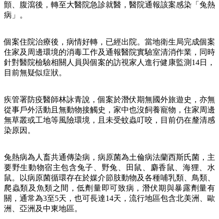
顫、腹瀉後，轉至大醫院急診就醫，醫院通報該案感染「兔熱
病」。
個案住院治療後，病情好轉，已經出院。當地衛生局完成個案
住家及周邊環境的消毒工作及通報醫院實驗室清消作業，同時
針對醫院檢驗相關人員與個案的訪視家人進行健康監測14日，
目前無疑似症狀。
疾管署防疫醫師林詠青說，個案於潛伏期無國外旅遊史，亦無
從事戶外活動且無動物接觸史，家中也沒飼養寵物，住家周邊
無草叢或工地等風險環境，且未受蚊蟲叮咬，目前仍在釐清感
染原因。
兔熱病為人畜共通傳染病，病原菌為土倫病法蘭西斯氏菌，主
要野生動物宿主包含兔子、野兔、田鼠、麝香鼠、海狸、水
鼠。以病原菌循環存在於媒介節肢動物及各種哺乳類、鳥類、
爬蟲類及魚類之間，低劑量即可致病，潛伏期與暴露劑量有
關，通常為3至5天，也可長達14天，流行地區包含北美洲、歐
洲、亞洲及中東地區。