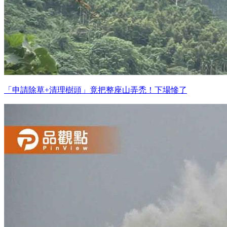
「申請除草+清理樹頭」竟把整座山弄禿！下場慘了