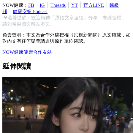
NOW健康：
FB
│
IG
│
Threads
│
YT
│
官方LINE
│
醫級
邦
│
健康安妞 Podcast
❤溫馨提醒：歡迎轉傳「原始文章連結」分享，未經授權，
請勿複製圖文轉貼本文。
免責聲明：本文為合作外稿授權《民視新聞網》原文轉載，如
對內文有任何疑問請逕與原作單位確認。
NOW健康
健康
合作友站
延伸閱讀