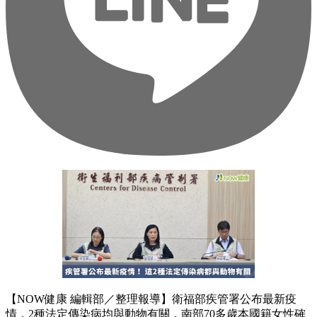
【NOW健康 編輯部／整理報導】衛福部疾管署公布最新疫
情，2種法定傳染病均與動物有關，南部70多歲本國籍女性確