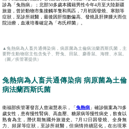
診為「兔熱病」；北部50多歲本國籍男性今年4月至大陸新疆
旅遊，曾於動物市集接觸羊隻和馬匹，7月初因發燒、寒顫等
症狀，至診所就醫，最後因肝指數偏高、發燒及肝脾腫大而住
院治療，血液培養確定為「布氏桿菌」。
▲兔熱病為人畜共通傳染病，病原菌為土倫病法蘭西斯氏菌，主
要野生動物宿主包含兔子、野兔、田鼠、麝香鼠、海狸、水鼠。
（圖／疾管署提供）
兔熱病為人畜共通傳染病 病原菌為土倫
病法蘭西斯氏菌
衛福部疾管署發言人曾淑慧表示，「
兔熱病
」確診個案為70多
歲女性，患有慢性腎病、高血壓、糖尿病等慢性病史，飲食以
熟食為主，潛伏期無國外旅遊史。7月12日因發燒、全身無
力、頻尿等症狀，至診所就醫，但病情持續惡化，在出現寒