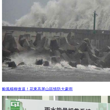
颱風楊柳進逼！花東高屏山區慎防大豪雨