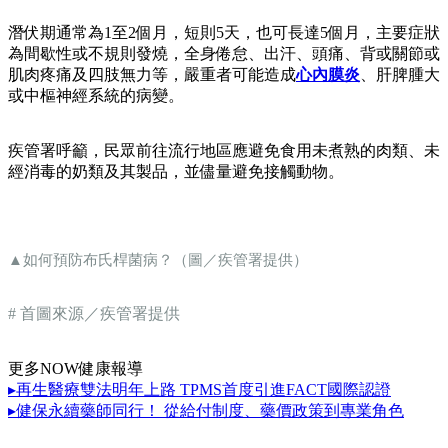
潛伏期通常為1至2個月，短則5天，也可長達5個月，主要症狀
為間歇性或不規則發燒，全身倦怠、出汗、頭痛、背或關節或
肌肉疼痛及四肢無力等，嚴重者可能造成
心內膜炎
、肝脾腫大
或中樞神經系統的病變。
疾管署呼籲，民眾前往流行地區應避免食用未煮熟的肉類、未
經消毒的奶類及其製品，並儘量避免接觸動物。
▲如何預防布氏桿菌病？（圖／疾管署提供）
# 首圖來源／疾管署提供
更多NOW健康報導
▸再生醫療雙法明年上路 TPMS首度引進FACT國際認證
▸健保永續藥師同行！ 從給付制度、藥價政策到專業角色