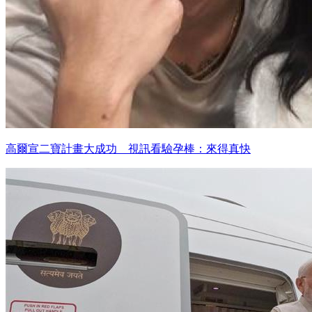
高爾宣二寶計畫大成功 視訊看驗孕棒：來得真快