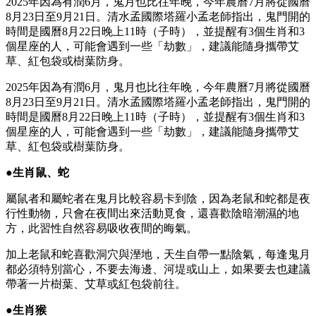
2025年因為有潤6月，鬼月也比往年晚，今年農曆7月將從國曆
8月23日至9月21日。清水孟國際塔羅小孟老師指出，鬼門開的
時間是國曆8月22日晚上11時（子時），並提醒有3個生肖和3
個星座的人，可能會遇到一些「劫數」，建議能隨身攜帶艾
草、紅包袋或樹葉防身。
2025年因為有潤6月，鬼月也比往年晚，今年農曆7月將從國曆
8月23日至9月21日。清水孟國際塔羅小孟老師指出，鬼門開的
時間是國曆8月22日晚上11時（子時），並提醒有3個生肖和3
個星座的人，可能會遇到一些「劫數」，建議能隨身攜帶艾
草、紅包袋或樹葉防身。
●生肖鼠、蛇
屬鼠者和屬蛇者在鬼月比較容易卡到陰，因為老鼠和蛇都是夜
行性動物，只會在夜間出來活動覓食，還喜歡陰暗潮濕的地
方，此習性自然容易吸收夜間的晦氣。
加上老鼠和蛇喜歡洞穴與溼地，天生自帶一點陰氣，每逢鬼月
都必須特別當心，不要去海邊、河堤或山上，如果要去也建議
帶著一片樹葉、艾草或紅包袋前往。
●生肖猴