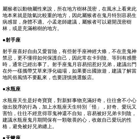
屬猴者以動物屬性來說，所在地方樹林茂密，在風水上看來此
地本來就是陰氣比較重的地方，因此屬猴者在鬼月特別容易生
病感冒，身體不適。小孟老師建議，屬猴者可以避開茂密樹
林，或是充滿榕樹的地方。
●射手座
射手座喜好自由又愛冒險，有些射手座神經大條，不在意鬼神
禁忌，更不懂得如何保護自己，因此常在卡到陰、等到有感覺
時，通常已經出事了。射手座鬼月容易招惹好兄弟，建議出門
在外一樣攜帶艾草來淨化磁場，如果要出國旅遊，建議了解當
地民俗風情不要亂來，也要謹慎挑選飯店。
●水瓶座
水瓶座天生是好奇寶寶，對新鮮事物充滿好奇，往往會不小心
做出脫序的行為，加上水瓶座天生特別「怪」，好奇、愛玩又
害怕，往往不經意得罪鬼神還不自知，容易被好兄弟卡到陰，
建議水瓶座鬼月期間保有一顆敬畏的心，收斂自己愛玩的性
格，避免被好兄弟纏上。
●天蠍座