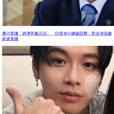
遭川普譏「經濟死氣沉沉」 印度央行總裁回擊：對全球貢獻
超過美國