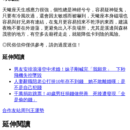
天蠍座天生感應力很強，個性總是神經兮兮，容易疑神疑鬼，
只要有冷風吹過，還會因太敏感而被嚇到，天蠍座本身磁場也
容易與好兄弟有連結，在鬼月更容易招來不乾淨的東西，建議
夜晚不要在外遊蕩，更避免出入不良場所，尤其是溪邊與森林
茂密的地方，有空多去廟裡走走，就能降低卡到陰的風險。
◎民俗信仰僅供參考，請勿過度迷信！
延伸閱讀
男友安排浪漫空中求婚！妹子剛喊完「我願意」 下秒
飛機失控墜毀
人妻辭職陪老公打拚10年存不到錢 她不敢離婚嘆：是
不是自己犯賤
千萬捐款跳票！40歲男狂捐錢做慈善 死後遭發現「全
是偷的錢」
合作友站
周刊王
運勢
延伸閱讀