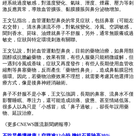
經系統過度敏感，對溫度變化、氣味、溼度、煙霧、壓力等刺
激反應異常，導致血管擴張、黏膜腫脹與鼻分泌物增加。
王文弘指出，血管運動型鼻炎的常見症狀，包括鼻塞（可能左
右交替）、清水鼻涕流不停，對氣候變化、冷風、空調敏感，
聞到香水、菸味、油煙就鼻子不舒服，另外，通常無眼癢或過
敏史，症狀與特定環境刺激有關聯。
王文弘說，對於血管運動型鼻炎，目前的藥物治療，如鼻用類
固醇或抗膽鹼藥物，效果有限，有些人服藥只能稍微緩解，但
一遇到冷風或香味，症狀又再度發作；有些人長期使用血管收
縮劑等鼻塞藥物，反而產生「藥物性鼻炎」，造成鼻黏膜惡性
循環。因此，若藥物治療效果不理想，就需要考慮其他選擇治
療方式，像是後鼻神經消融術。
鼻子不舒服不是小事，王文弘強調，長期的鼻塞、流鼻水不僅
影響睡眠、專注力，還可能造成頭痛、疲憊、甚至情緒低落。
很多人以為只是「小感冒」或「鼻子過敏」，卻長年誤用藥
物、延誤治療。
《更多CNEWS匯流新聞網報導》
不吃早餐壞健康！空腹逾12小時 膽結石風險高30%