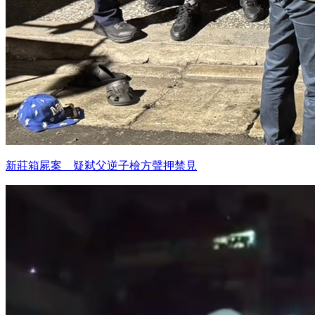
新莊箱屍案 疑弒父逆子檢方聲押禁見