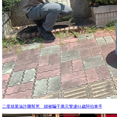
二度就業淪詐團幫兇 婦被騙千萬元警逮61歲阿伯車手