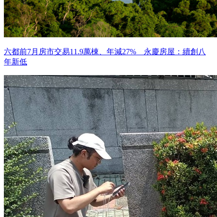
六都前7月房市交易11.9萬棟、年減27% 永慶房屋：續創八
年新低