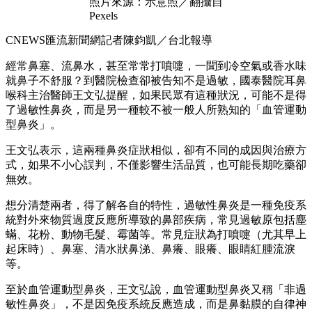
照片來源：示意照／翻攝自
Pexels
CNEWS匯流新聞網記者陳鈞凱／台北報導
經常鼻塞、流鼻水，甚至常常打噴嚏，一聞到冷空氣或香水味
就鼻子不舒服？到醫院檢查卻被告知不是過敏，國泰醫院耳鼻
喉科主治醫師王文弘提醒，如果民眾有這種狀況，可能不是得
了過敏性鼻炎，而是另一種較不被一般人所熟知的「血管運動
型鼻炎」。
王文弘表示，這兩種鼻炎症狀相似，卻有不同的成因與治療方
式，如果不小心誤判，不僅影響生活品質，也可能長期吃藥卻
無效。
想分清楚兩者，得了解各自的特性，過敏性鼻炎是一種免疫系
統對外來物質過度反應所導致的鼻部疾病，常見過敏原包括塵
蟎、花粉、動物毛髮、霉菌等。常見症狀為打噴嚏（尤其早上
起床時）、鼻塞、清水狀鼻涕、鼻癢、眼癢、眼睛紅腫流淚
等。
至於血管運動型鼻炎，王文弘說，血管運動型鼻炎又稱「非過
敏性鼻炎」，不是因免疫系統反應造成，而是鼻黏膜的自律神