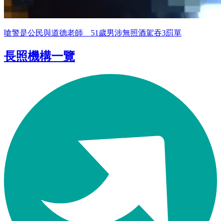
嗆警是公民與道德老師 51歲男涉無照酒駕吞3罰單
長照機構一覽