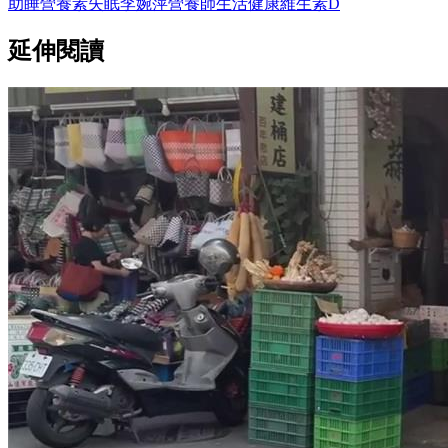
助睡營養素
失眠
李婉萍營養師
生活
健康
維生素D
延伸閱讀