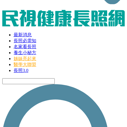
最新消息
長照必需知
名家看長照
養生小秘方
姊妹亮起來
醫學大聯盟
長照3.0