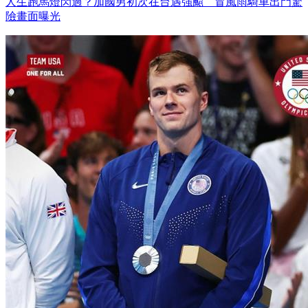
人生跑馬燈閃過？加國男初次在台遇強颱 冒風雨騎車出門驚
險畫面曝光