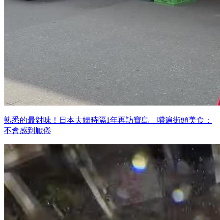
熟悉的最對味！日本夫婦時隔1年再訪寶島 嚐遍街頭美食：
不會感到厭倦