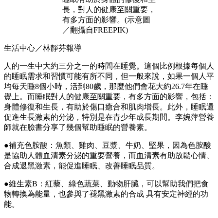
長，對人的健康至關重要，
有多方面的影響。(示意圖
／翻攝自FREEPIK)
生活中心／林靜芬報導
人的一生中大約三分之一的時間在睡覺。這個比例根據每個人
的睡眠需求和習慣可能有所不同，但一般來說，如果一個人平
均每天睡8個小時，活到80歲，那麼他們會花大約26.7年在睡
覺上。而睡眠對人的健康至關重要，有多方面的影響，包括：
身體修復和生長，有助於傷口癒合和肌肉增長。此外，睡眠還
促進生長激素的分泌，特別是在青少年成長期間。李婉萍營養
師就在臉書分享了幾個幫助睡眠的營養素。
●補充色胺酸：魚類、雞肉、豆漿、牛奶、堅果，因為色胺酸
是協助人體血清素分泌的重要營養，而血清素有助放鬆心情、
合成退黑激素，能促進睡眠、改善睡眠品質。
●維生素B：紅藜、綠色蔬菜、動物肝臟，可以幫助我們把食
物轉換為能量，也參與了褪黑激素的合成 具有安定神經的功
能。