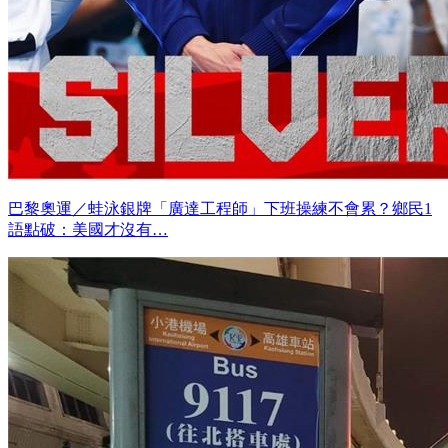
巴黎奧運／蛙泳銀牌「廣達工程師」下班操練不會累？鄉民1
語點破：美國才沒有…