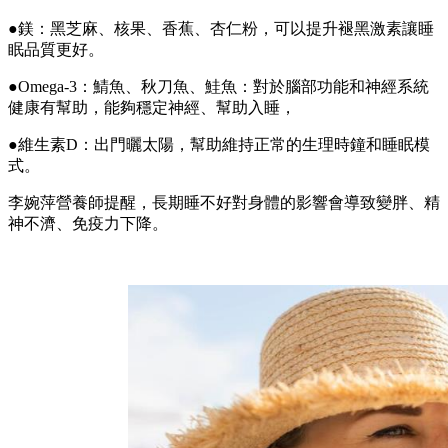
●鎂：黑芝麻、核果、香蕉、杏仁粉，可以提升褪黑激素讓睡
眠品質更好。
●Omega-3：鯖魚、秋刀魚、鮭魚：對於腦部功能和神經系統
健康有幫助，能夠穩定神經、幫助入睡，
●維生素D：出門曬太陽，幫助維持正常的生理時鐘和睡眠模
式。
李婉萍營養師提醒，長期睡不好對身體的影響會導致變胖、精
神不濟、免疫力下降。