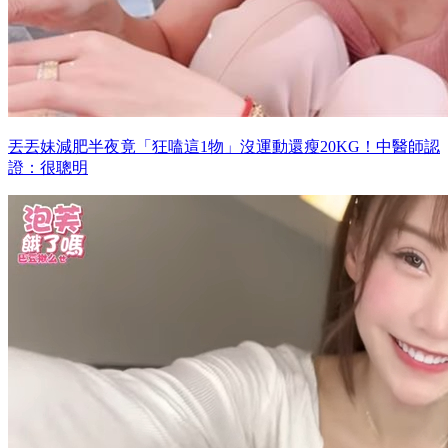
丟丟妹減肥半夜竟「狂嗑這1物」沒運動還瘦20KG！中醫師認
證：很聰明