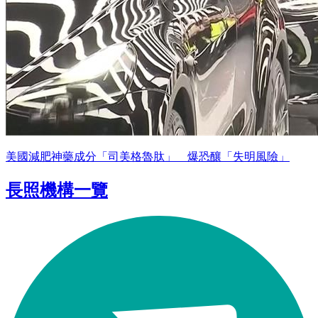
美國減肥神藥成分「司美格魯肽」 爆恐釀「失明風險」
長照機構一覽