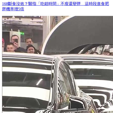
168斷食沒效？醫指「吃錯時間」不瘦還變胖 這時段進食肥
胖機率增5倍