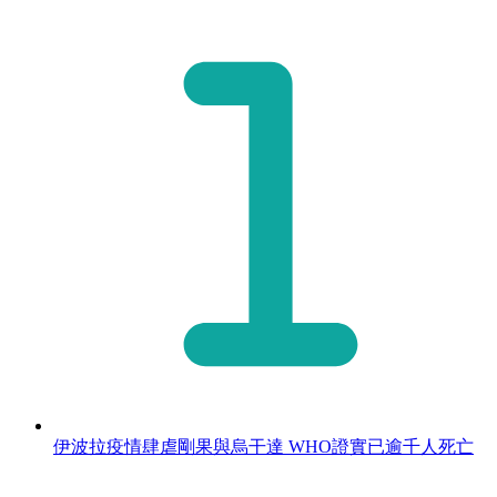
伊波拉疫情肆虐剛果與烏干達 WHO證實已逾千人死亡