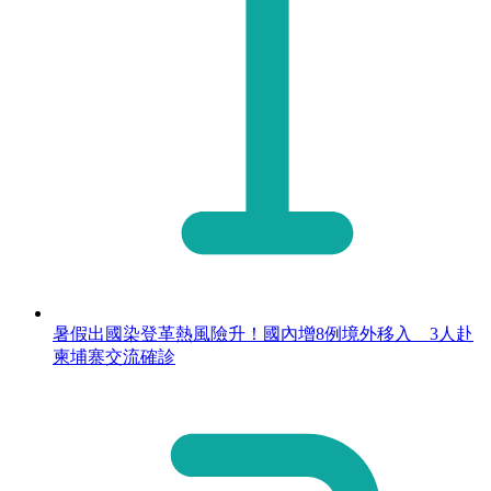
暑假出國染登革熱風險升！國內增8例境外移入 3人赴
柬埔寨交流確診