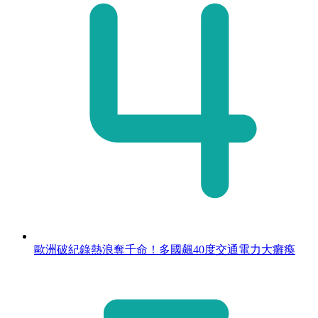
歐洲破紀錄熱浪奪千命！多國飆40度交通電力大癱瘓