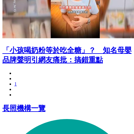
「小孩喝奶粉等於吃全糖」？ 知名母嬰
品牌聲明引網友痛批：搞錯重點
1
長照機構一覽