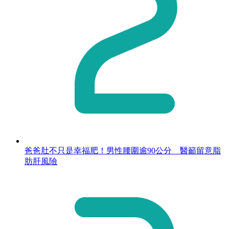
爸爸肚不只是幸福肥！男性腰圍逾90公分 醫籲留意脂
肪肝風險