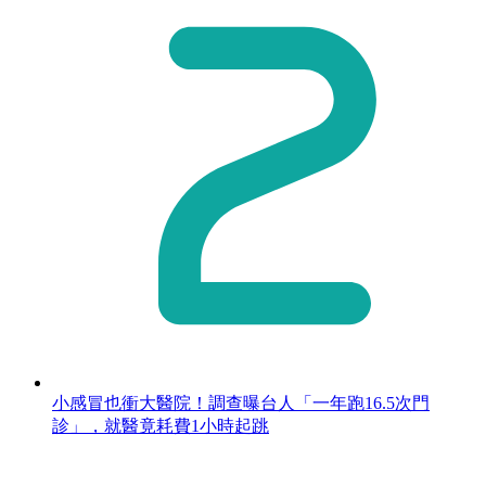
小感冒也衝大醫院！調查曝台人「一年跑16.5次門
診」，就醫竟耗費1小時起跳