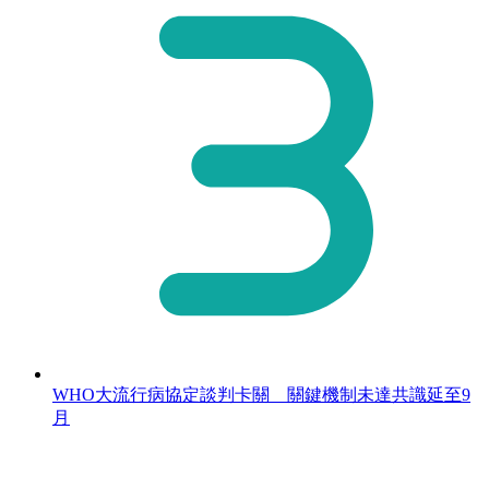
WHO大流行病協定談判卡關 關鍵機制未達共識延至9
月