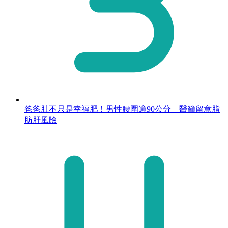
爸爸肚不只是幸福肥！男性腰圍逾90公分 醫籲留意脂
肪肝風險