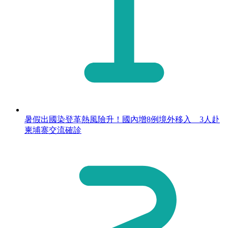
暑假出國染登革熱風險升！國內增8例境外移入 3人赴
柬埔寨交流確診