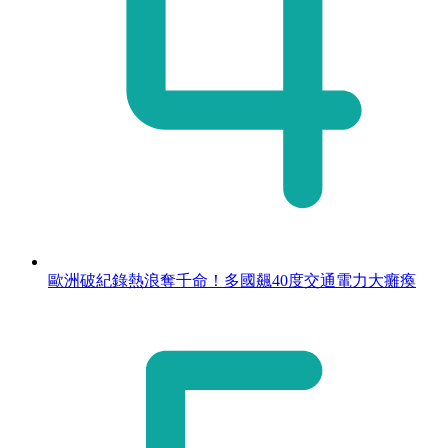
歐洲破紀錄熱浪奪千命！多國飆40度交通電力大癱瘓