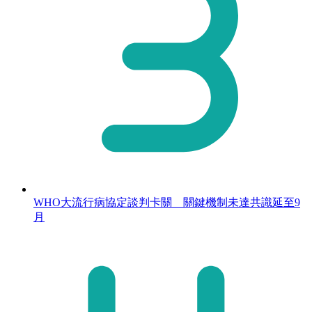
WHO大流行病協定談判卡關 關鍵機制未達共識延至9
月