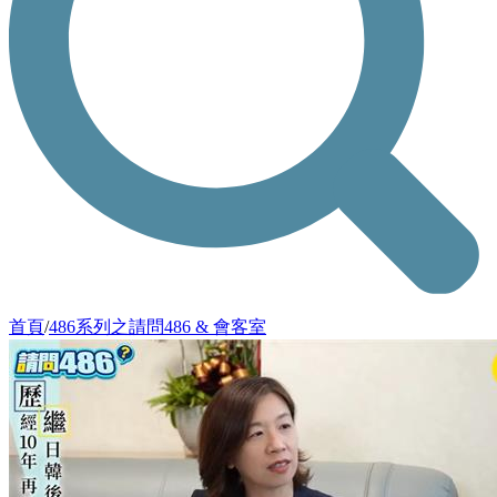
首頁
/
486系列之請問486 & 會客室