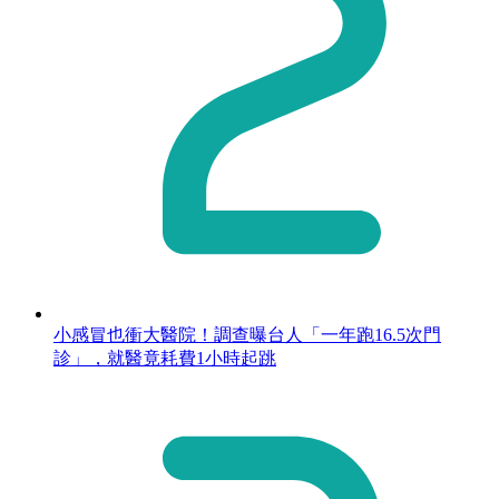
小感冒也衝大醫院！調查曝台人「一年跑16.5次門
診」，就醫竟耗費1小時起跳