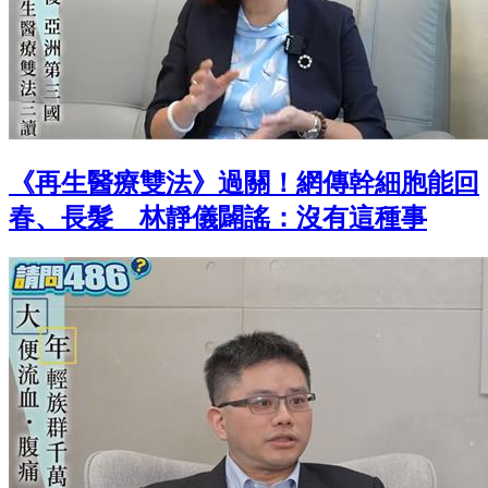
《再生醫療雙法》過關！網傳幹細胞能回
春、長髮 林靜儀闢謠：沒有這種事