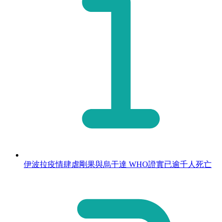
伊波拉疫情肆虐剛果與烏干達 WHO證實已逾千人死亡