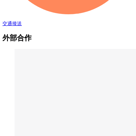
交通接送
外部合作