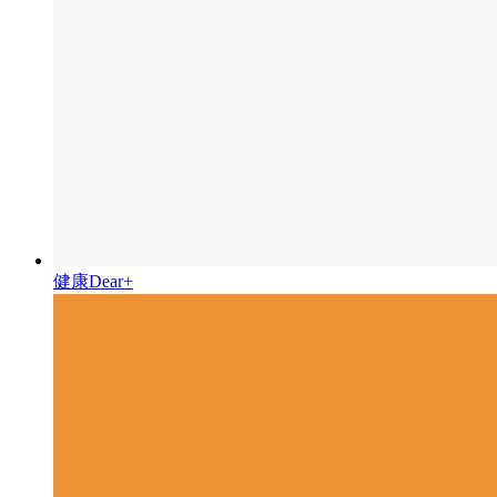
健康Dear+