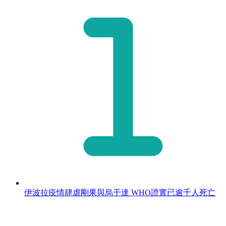
伊波拉疫情肆虐剛果與烏干達 WHO證實已逾千人死亡