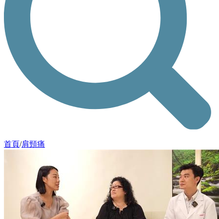
首頁
/
肩頸痛