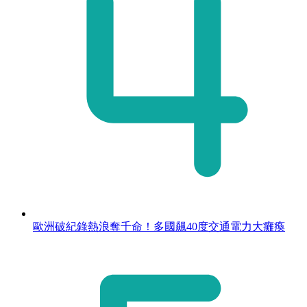
歐洲破紀錄熱浪奪千命！多國飆40度交通電力大癱瘓