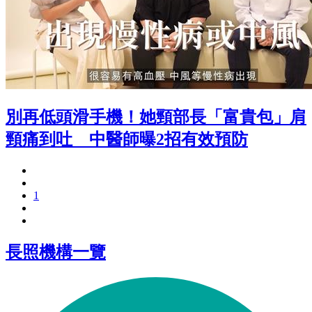
別再低頭滑手機！她頸部長「富貴包」肩
頸痛到吐 中醫師曝2招有效預防
1
長照機構一覽