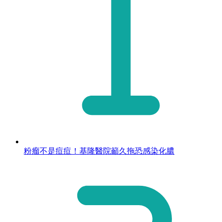
粉瘤不是痘痘！基隆醫院籲久拖恐感染化膿