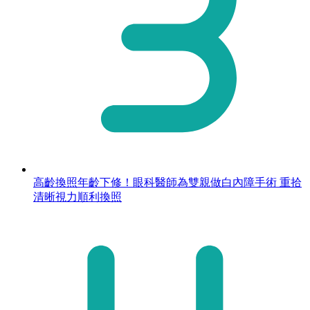
高齡換照年齡下修！眼科醫師為雙親做白內障手術 重拾
清晰視力順利換照