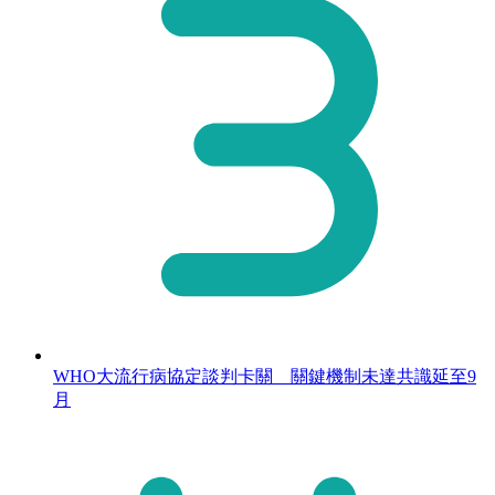
WHO大流行病協定談判卡關 關鍵機制未達共識延至9
月