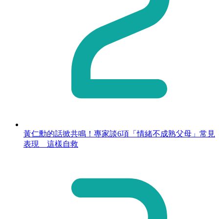
黃仁勳的話掀共鳴！專家談6項「情緒不成熟父母」常見
表現 這樣自救