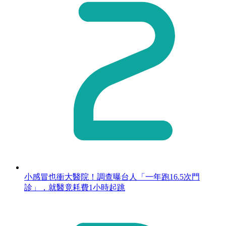
小感冒也衝大醫院！調查曝台人「一年跑16.5次門
診」，就醫竟耗費1小時起跳