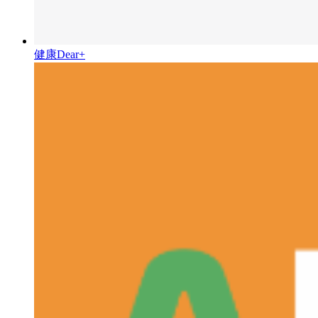
健康Dear+