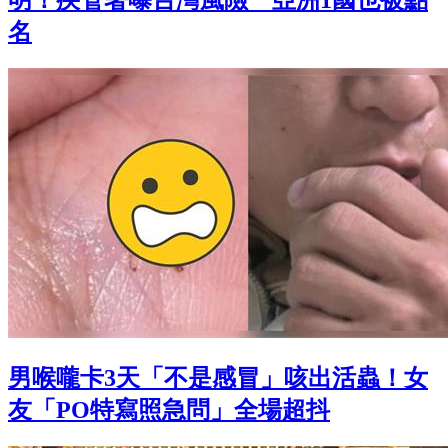
名
男喉嚨卡3天「不是感冒」咳出活蟲！女
友「PO特寫照急問」全場超抖