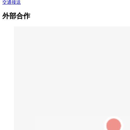
交通接送
外部合作