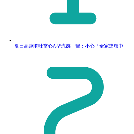
夏日高燒嘔吐當心A型流感 醫：小心「全家連環中」