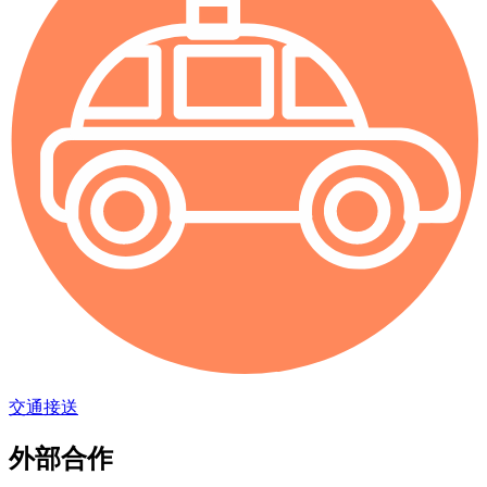
交通接送
外部合作