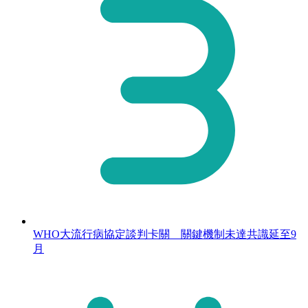
WHO大流行病協定談判卡關 關鍵機制未達共識延至9
月