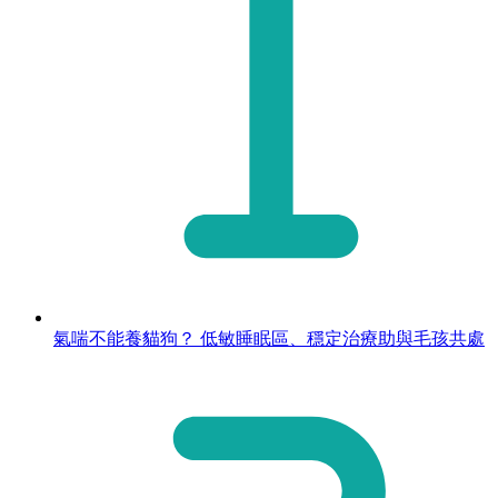
氣喘不能養貓狗？ 低敏睡眠區、穩定治療助與毛孩共處