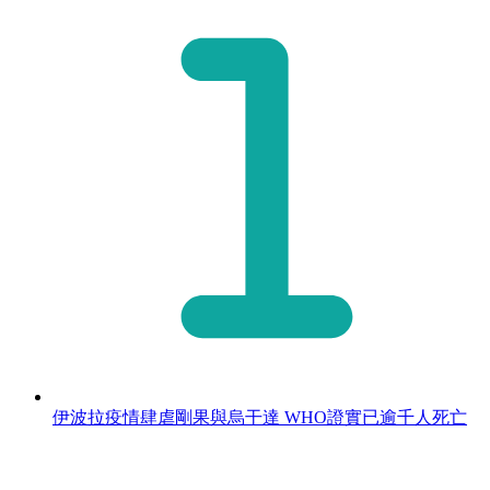
伊波拉疫情肆虐剛果與烏干達 WHO證實已逾千人死亡