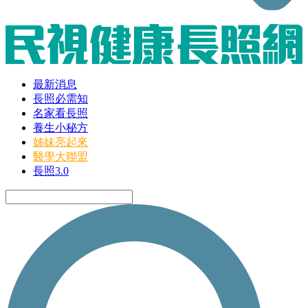
最新消息
長照必需知
名家看長照
養生小秘方
姊妹亮起來
醫學大聯盟
長照3.0