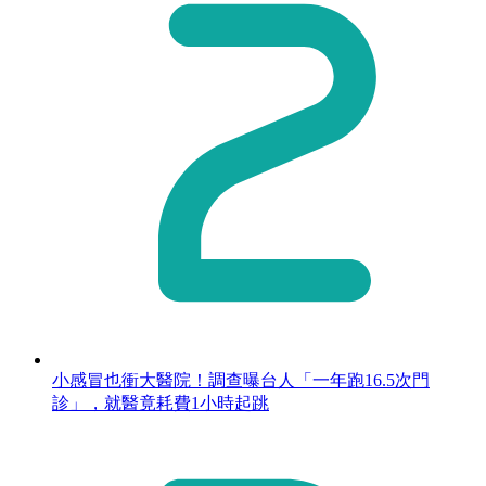
小感冒也衝大醫院！調查曝台人「一年跑16.5次門
診」，就醫竟耗費1小時起跳