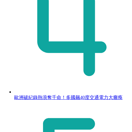
歐洲破紀錄熱浪奪千命！多國飆40度交通電力大癱瘓