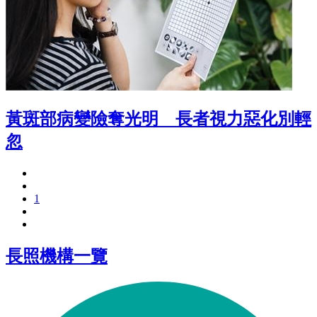
黃斑部病變險奪光明 長者視力惡化別輕
忽
1
長照機構一覽