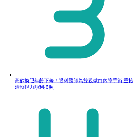
高齡換照年齡下修！眼科醫師為雙親做白內障手術 重拾
清晰視力順利換照