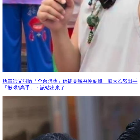
尬電師父狠嗆「全台陪葬」信徒竟喊召喚颱風！廖大乙怒出手
「揪3類高手」：該站出來了