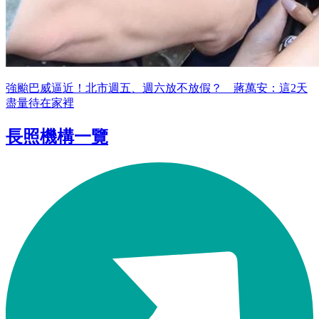
強颱巴威逼近！北市週五、週六放不放假？ 蔣萬安：這2天
盡量待在家裡
長照機構一覽