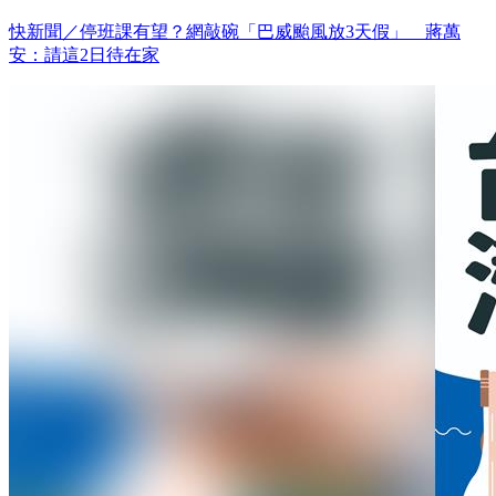
快新聞／停班課有望？網敲碗「巴威颱風放3天假」 蔣萬
安：請這2日待在家