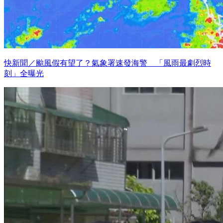
快新聞／颱風假有望了？氣象署速發海警 「風雨最劇烈時
刻」全曝光