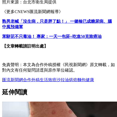
照片來源：台北市衛生局提供
《更多CNEWS匯流新聞網報導》
熟男老喊「沒生病，只是胖了點！」 一健檢已成糖尿病、腦
中風預備軍
苯駢芘不只毒油！ 專家：一天一包菸=吃進50克致癌油
【文章轉載請註明出處】
免責聲明：本文為合作外稿授權《民視新聞網》原文轉載，如
對內文有任何疑問請逕與原作單位確認。
匯流新聞網
合作外稿
生活
致癌
沙拉油
烘焙
麵包
健康
延伸閱讀