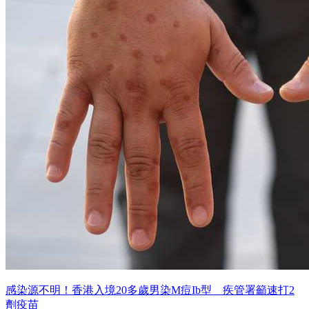
感染源不明！香港入境20多歲男染M痘Ib型 疾管署籲速打2
劑疫苗