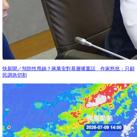
快新聞／預防性甩鍋？蔣萬安對基層撂重話 作家怒批：只顧
民調急切割