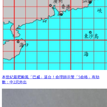
本世紀最肥颱風「巴威」逼台！命理師示警「5命格」有劫
數：中2忌外出