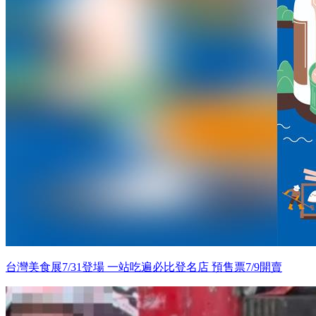
台灣美食展7/31登場 一站吃遍必比登名店 預售票7/9開賣