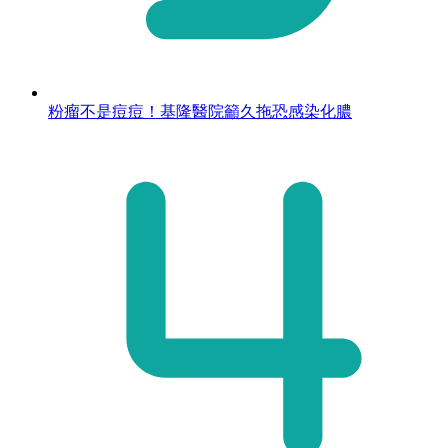
粉瘤不是痘痘！基隆醫院籲久拖恐感染化膿