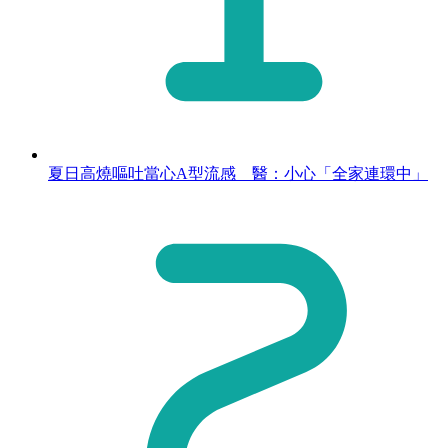
夏日高燒嘔吐當心A型流感 醫：小心「全家連環中」