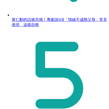
黃仁勳的話掀共鳴！專家談6項「情緒不成熟父母」常見
表現 這樣自救