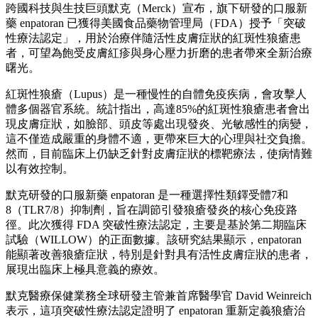
跨國科技與生技巨頭默克（Merck）宣布，旗下研發的口服新
藥 enpatoran 已獲得美國食品藥物管理局（FDA）授予「突破
性療法認定」，用於治療伴隨活性皮膚症狀的紅斑性狼瘡患
者，可望為飽受皮膚紅疹與身心壓力折磨的患者帶來全新治療
曙光。
紅斑性狼瘡（Lupus）是一種慢性的自體免疫疾病，會攻擊人
體多個器官系統。統計指出，高達85%的紅斑性狼瘡患者會出
現皮膚症狀，如臉部、頭皮等處出現發炎、光敏感性的病變，
這不僅造成嚴重的身體不適，更帶來巨大的心理與社交負擔。
然而，目前臨床上仍缺乏針對皮膚症狀的標靶療法，使病情難
以有效控制。
默克研發的口服新藥 enpatoran 是一種選擇性類鐸受體7和
8（TLR7/8）抑制劑，旨在調節引發狼瘡發炎的核心免疫路
徑。此次獲得 FDA 突破性療法認定，主要是基於第二期臨床
試驗（WILLOW）的正面數據。該研究結果顯示，enpatoran
能顯著改善狼瘡症狀，特別是針對具有活性皮膚症狀的患者，
展現出臨床上極具意義的療效。
默克醫療保健業務全球研發主管兼首席醫學官 David Weinreich
表示，這項突破性療法認定證明了 enpatoran 重新定義狼瘡治