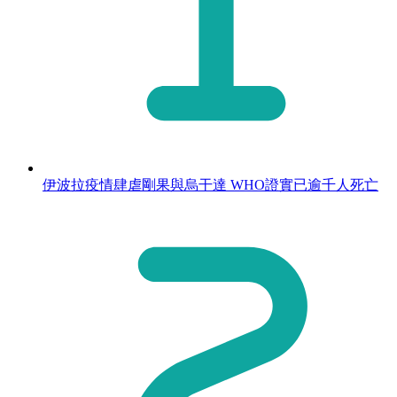
伊波拉疫情肆虐剛果與烏干達 WHO證實已逾千人死亡