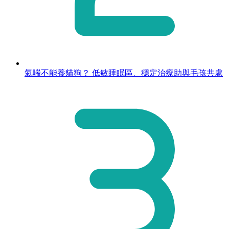
氣喘不能養貓狗？ 低敏睡眠區、穩定治療助與毛孩共處