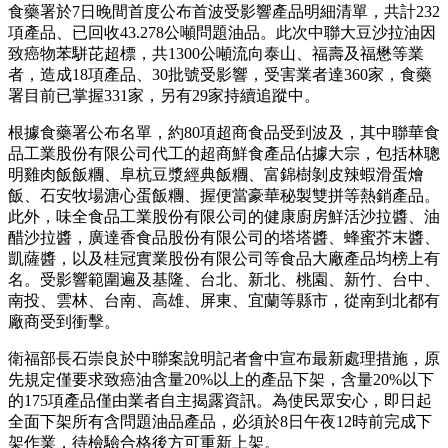
食藥署於7日晚間首度公布首波受影響產品明細清單，共計232
項產品、已回收43.278公噸問題油品。此次中聯大豆沙拉油因
致癌物苯駢芘超標，共1300公噸流向泰山、福壽及福懋等業
者，造成18項產品、30批號受影響，受害業者達360家，食藥
署目前已掌握331家，另有29家持續追蹤中。
根據食藥署公布名單，約80項超商食品受到波及，其中聯華食
品工業股份有限公司代工的超商鮮食產品佔據大宗，包括林聰
明雞肉飯飯糰、阜杭豆漿經典飯糰、富錦樹剝皮辣蝦滑蛋燴
飯、石安牧場溏心蛋飯糰、握便當豪華秘製雙拼等熱銷產品。
此外，味全食品工業股份有限公司的健康廚房鮮活沙拉醬、油
醋沙拉醬，廣達香食品股份有限公司的塔塔醬、蜂蜜芥末醬、
凱薩醬，以及桂冠實業股份有限公司等食品大廠產品均榜上有
名。受影響範圍遍及基隆、台北、新北、桃園、新竹、台中、
南投、雲林、台南、高雄、屏東、宜蘭等縣市，從南到北都有
廠商受到衝擊。
衛福部長石崇良於中聯案說明記者會中宣布最新處理措施，原
先規定僅要求致癌油含量20%以上的產品下架，含量20%以下
的175項產品僅由業者自主揭露資訊。為使民眾安心，即日起
全面下架所有含問題油品產品，必須於8日午夜12時前完成下
架作業，待檢驗合格後方可重新上架。