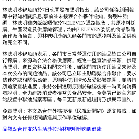
林聰明沙鍋魚頭於7日晚間發布聲明指出，該公司係從新聞報
導中得知相關訊息,事前並未接獲合作夥伴通知。聲明中強
調，林聰明雞肉飯飯糰僅於7-ELEVEN通路販售，其原物料採
購、生產製造及供應鏈管理，均由7-ELEVEN委託的食品製造
合作廠商負責，與林聰明沙鍋魚頭各門市的原物料及油品供應
鏈完全不同。
林聰明沙鍋魚頭表示，各門市日常營運使用的油品皆由公司自
行採購，來源為合法合格供應商。經逐一盤查油品來源、供應
商聲明、進貨資料及相關文件後，確認門市所使用油品未涉及
本次公布的問題油品。該公司已立即主動聯繫合作夥伴，要求
儘速確認相關供應鏈、原物料使用情形及受影響範圍，並將持
續追蹤查核進度，秉持公開透明原則於確認後第一時間向消費
者說明，全力維護消費者權益與食品安全。食藥署已於官方網
站設置中聯油脂案專區，每日更新最新處理情形供民眾查詢。
免責聲明：本文為合作外稿授權《民視新聞網》原文轉載，如
對內文有任何疑問請逕與原作單位確認。
品觀點
合作友站
生活
沙拉油
林聰明
雞肉飯
健康