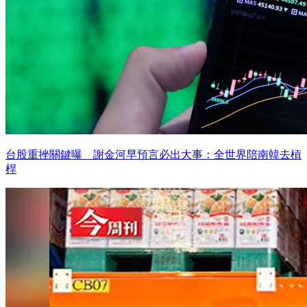
台股重挫關鍵曝 謝金河早預言必出大事：全世界陪南韓去槓
桿