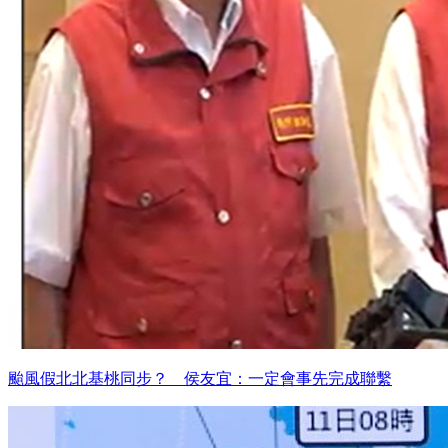
颱風假北北基桃同步？ 侯友宜：一定會事先完成聯繫