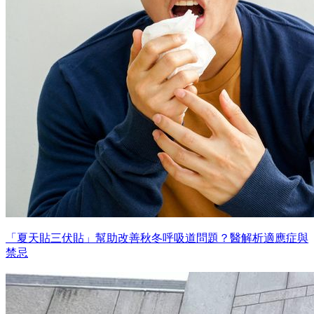
「夏天貼三伏貼」幫助改善秋冬呼吸道問題？醫解析適應症與
禁忌