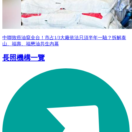
中聯致癌油竄全台！市占1/3大廠依法只須半年一驗？拆解泰
山、福壽、福懋油共生內幕
長照機構一覽