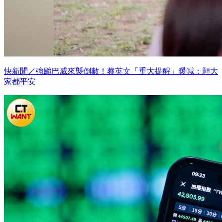
快新聞／強颱巴威來襲倒數！蔡英文「重大提醒」暖喊：願大
家都平安