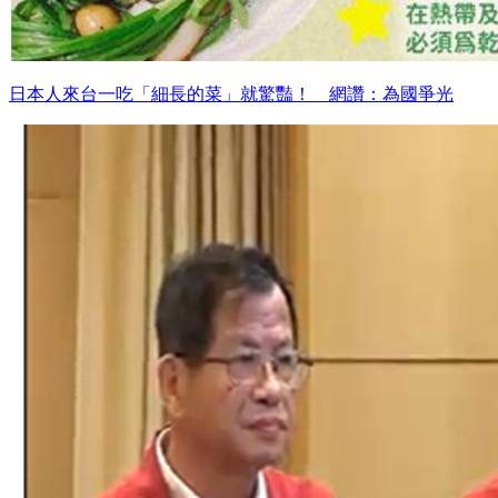
日本人來台一吃「細長的菜」就驚豔！ 網讚：為國爭光