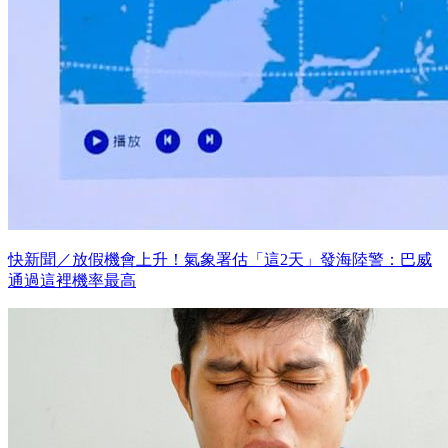
快新聞／放假機會上升！氣象署估「這2天」發海陸警：巴威
通過這裡機率最高