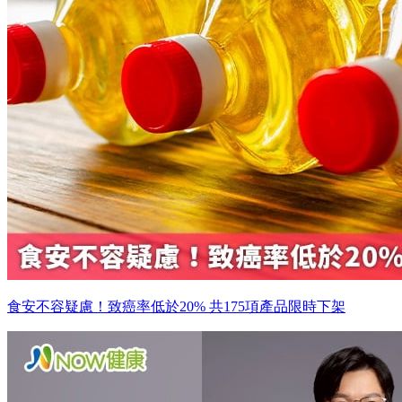
食安不容疑慮！致癌率低於20% 共175項產品限時下架