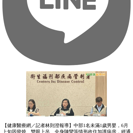
【健康醫療網／記者林則澄報導】中部1名未滿1歲男嬰，6月
上旬因發燒、雙眼上吊、全身陣攣等情形收住加護病房，經通