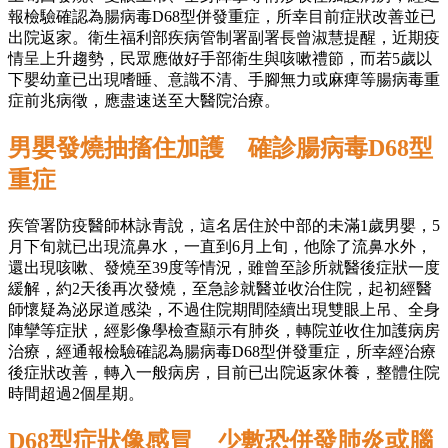
報檢驗確認為腸病毒D68型併發重症，所幸目前症狀改善並已
出院返家。衛生福利部疾病管制署副署長曾淑慧提醒，近期疫
情呈上升趨勢，民眾應做好手部衛生與咳嗽禮節，而若5歲以
下嬰幼童已出現嗜睡、意識不清、手腳無力或麻痺等腸病毒重
症前兆病徵，應盡速送至大醫院治療。
男嬰發燒抽搐住加護 確診腸病毒D68型
重症
疾管署防疫醫師林詠青說，這名居住於中部的未滿1歲男嬰，5
月下旬就已出現流鼻水，一直到6月上旬，他除了流鼻水外，
還出現咳嗽、發燒至39度等情況，雖曾至診所就醫後症狀一度
緩解，約2天後再次發燒，至急診就醫並收治住院，起初經醫
師懷疑為泌尿道感染，不過住院期間陸續出現雙眼上吊、全身
陣攣等症狀，經影像學檢查顯示有肺炎，轉院並收住加護病房
治療，經通報檢驗確認為腸病毒D68型併發重症，所幸經治療
後症狀改善，轉入一般病房，目前已出院返家休養，整體住院
時間超過2個星期。
D68型症狀像感冒 少數恐併發肺炎或腦