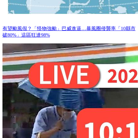
有望颱風假？「怪物強颱」巴威進逼…暴風圈侵襲率「10縣市
破80%」這區狂達98%