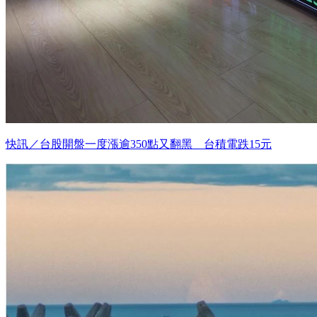
快訊／台股開盤一度漲逾350點又翻黑 台積電跌15元