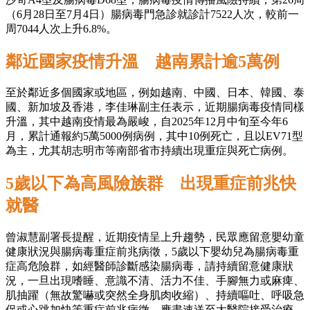
（6月28日至7月4日）腸病毒門急診就診計7522人次，較前一
周7044人次上升6.8%。
鄰近國家疫情升溫 越南累計逾5萬例
至於鄰近多個國家或地區，例如越南、中國、日本、韓國、泰
國、新加坡及香港，李佳琳副主任表示，近期腸病毒疫情同樣
升溫，其中越南疫情最為嚴峻，自2025年12月中旬至今年6
月，累計通報約5萬5000例病例，其中10例死亡，且以EV71型
為主，尤其胡志明市等南部省市持續出現重症與死亡病例。
5歲以下為高風險族群 出現重症前兆快
就醫
曾淑慧副署長提醒，近期疫情呈上升趨勢，民眾應留意嬰幼童
健康狀況與腸病毒重症前兆病徵，5歲以下嬰幼兒為腸病毒重
症高危險群，如經醫師診斷感染腸病毒，請持續留意健康狀
況，一旦出現嗜睡、意識不清、活力不佳、手腳無力或麻痺、
肌抽躍（無故驚嚇或突然全身肌肉收縮）、持續嘔吐、呼吸急
促或心跳加快等重症前兆病徵，應盡速送至大醫院接受治療。