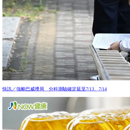
快訊／強颱巴威攪局 分科測驗確定延至7/13、7/14