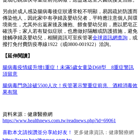
另由於成人感染腸病毒後症狀通常較不明顯，易因疏於防護而
傳染他人，因此家中有孕婦及嬰幼兒者，平時應注意個人與環
境衛生，尤其外出返家後及擁抱、餵食嬰幼兒前，應以肥皂正
確洗手；家人若有疑似症狀，也應做好隔離或防護措施，避免
接觸孕婦及嬰幼兒，相關資訊可至疾管署
全球資訊網查詢
，或
撥打免付費防疫專線1922（或0800-001922）洽詢。
【延伸閱讀】
腸病毒疫情緩升增1重症！未滿5歲女童染D68型 8重症警訊
須留意
腸病毒門急診破5500人次！疾管署示警重症前兆 酒精消毒效
果有限
資料來源：健康醫療網
https://www.healthnews.com.tw/readnews.php?id=69061
喜歡本文請按讚並分享給好友！
更多健康資訊：健康醫療網