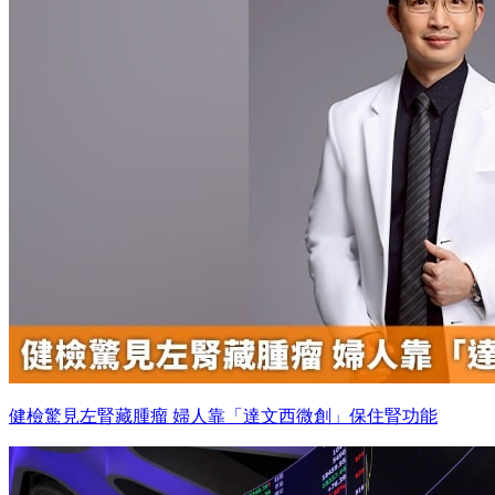
健檢驚見左腎藏腫瘤 婦人靠「達文西微創」保住腎功能