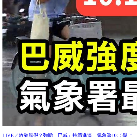
LIVE／放颱風假？強颱「巴威」持續進逼 氣象署10:15親上