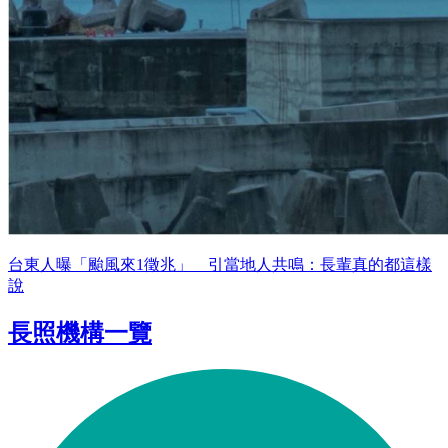
台東人曝「颱風來1徵兆」 引當地人共鳴：長輩真的都這樣
說
長照機構一覽