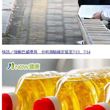
快訊／強颱巴威攪局 分科測驗確定延至7/13、7/14