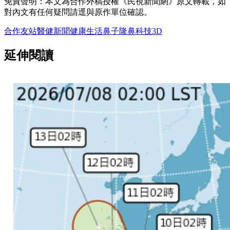
免責聲明：本文為合作外稿授權《民視新聞網》原文轉載，如
對內文有任何疑問請逕與原作單位確認。
合作友站
醫健新聞
健康
生活
鼻子
隆鼻
科技
3D
延伸閱讀