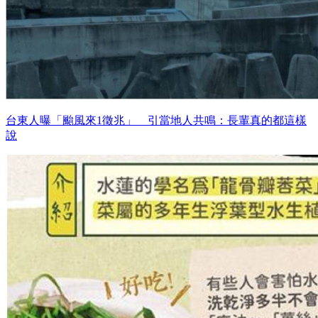
台東人曝「颱風來1徵兆」 引當地人共鳴：長輩真的都這樣
說