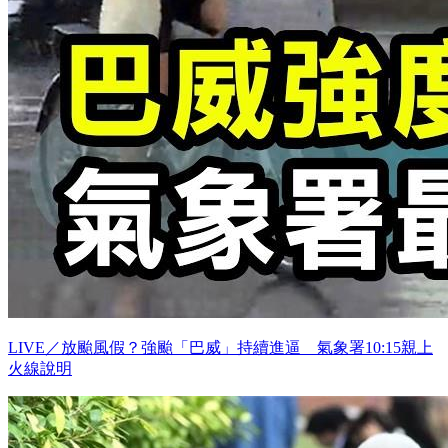
LIVE／放颱風假？強颱「巴威」持續進逼 氣象署10:15親上
火線說明