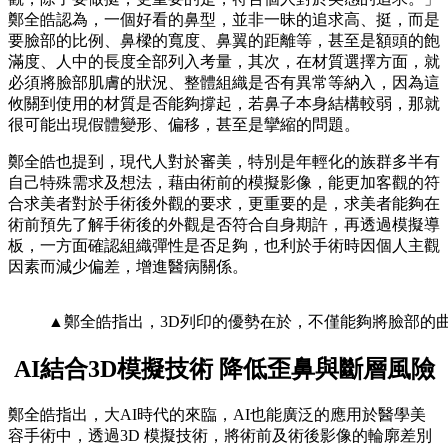
鄭全皓認為，一個好看的鼻型，並非一昧的追求高、挺，而是
要臉部的比例、鼻樑的寬度、鼻翼的距離等，甚至是額頭的飽
滿度、人中的長度全部列入考量，其次，在材質選擇方面，就
必須將臉部肌膚的狀況、整體組織是否有異常等納入，因為這
攸關到使用的材質是否能夠撐起，若鼻子本身結構較弱，那就
很可能出現假體變形、偏移，甚至是攣縮的問題。
鄭全皓也提到，現代人對於審美，特別是年輕化的族群多半有
自己特殊需求及想法，藉由術前的模擬影像，能更加客觀的符
合求美者對於手術後外觀的要求，更重要的是，求美者能夠在
術前預先了解手術後的外觀是否符合自身期許，再透過模擬導
板，一方面確認組織彈性是否足夠，也利於手術時因個人主觀
因素而減少偏差，增進醫病關係。
▲鄭全皓指出，3D列印的優勢在於，不僅能夠將臉部的
AI
結合3D
模擬技術
降低歪鼻與斷層風險
鄭全皓指出，大AI時代的來臨，AI也能廣泛的應用於醫學美
容手術中，透過3D 模擬技術，將術前及術後影像的輪廓差別