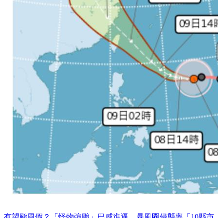
有望颱風假？「怪物強颱」巴威進逼…暴風圈侵襲率「10縣市