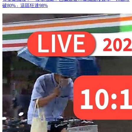
破80%」這區狂達98%