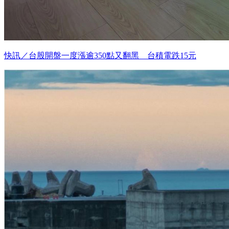
快訊／台股開盤一度漲逾350點又翻黑 台積電跌15元