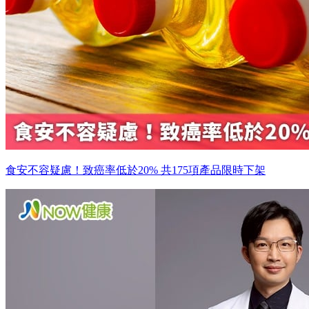
食安不容疑慮！致癌率低於20% 共175項產品限時下架