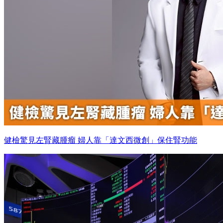
健檢驚見左腎藏腫瘤 婦人靠「達文西微創」保住腎功能