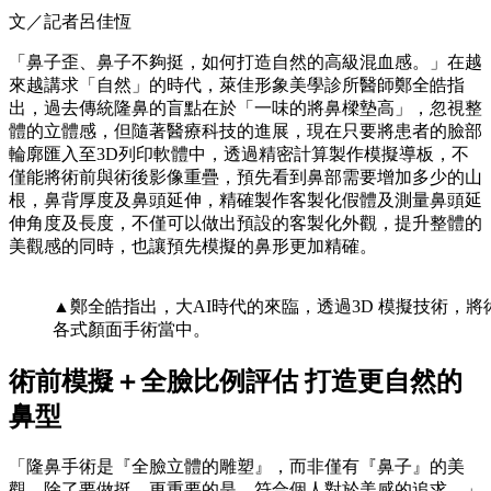
文／記者呂佳恆
「鼻子歪、鼻子不夠挺，如何打造自然的高級混血感。」在越
來越講求「自然」的時代，萊佳形象美學診所醫師鄭全皓指
出，過去傳統隆鼻的盲點在於「一味的將鼻樑墊高」，忽視整
體的立體感，但隨著醫療科技的進展，現在只要將患者的臉部
輪廓匯入至3D列印軟體中，透過精密計算製作模擬導板，不
僅能將術前與術後影像重疊，預先看到鼻部需要增加多少的山
根，鼻背厚度及鼻頭延伸，精確製作客製化假體及測量鼻頭延
伸角度及長度，不僅可以做出預設的客製化外觀，提升整體的
美觀感的同時，也讓預先模擬的鼻形更加精確。
▲鄭全皓指出，大AI時代的來臨，透過3D 模擬技術
各式顏面手術當中。
術前模擬＋全臉比例評估
打造更自然的
鼻型
「隆鼻手術是『全臉立體的雕塑』，而非僅有『鼻子』的美
觀，除了要做挺，更重要的是，符合個人對於美感的追求。」