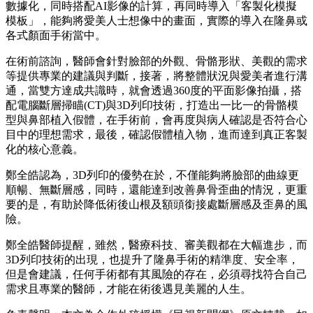
數據化，同時搭配AI影像的計算，再同時導入「客製化模擬
模板」，能夠將愛美人士想像中的畫面，實際的導入在隆鼻或
各式顏面手術當中。
在術前諮詢，醫師會針對臉部的外觀、骨骼形狀、美觀的需求
等提供專業的建議與判斷，接著，將整體狀況與愛美者進行溝
通，當雙方達成共識時，就會透過360度的平面影像拍攝，搭
配電腦斷層掃瞄(CT)與3D列印技術，打造出一比一的骨骼模
型與鼻部植入假體，在手術前，會再度與病人確認是否符合心
目中的理想需求，最後，確認假體植入物，進而達到真正客製
化的核心意義。
鄭全皓認為，3D列印的優勢在於，不僅能夠將臉部的曲線更
順暢、無斷層感，同時，還能達到改善鼻骨歪曲的情況，更重
要的是，有助於降低術後山根及額頭銜接處斷層感及歪鼻的風
險。
鄭全皓醫師提醒，雖然，醫療科技、審美觀都在大幅進步，而
3D列印技術的出現，也提升了隆鼻手術的精準度、安全率，
但是會建議，任何手術都有其風險的存在，必須尋找符合自己
需求且專業的醫師，才能在術後遇見美麗的人生。