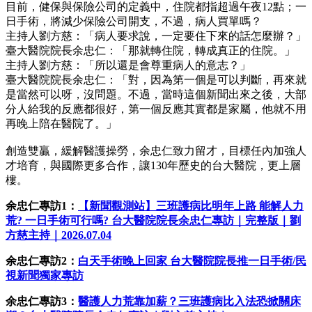
目前，健保與保險公司的定義中，住院都指超過午夜12點；一
日手術，將減少保險公司開支，不過，病人買單嗎？
主持人劉方慈：「病人要求說，一定要住下來的話怎麼辦？」
臺大醫院院長余忠仁：「那就轉住院，轉成真正的住院。」
主持人劉方慈：「所以還是會尊重病人的意志？」
臺大醫院院長余忠仁：「對，因為第一個是可以判斷，再來就
是當然可以呀，沒問題。不過，當時這個新聞出來之後，大部
分人給我的反應都很好，第一個反應其實都是家屬，他就不用
再晚上陪在醫院了。」
創造雙贏，緩解醫護操勞，余忠仁致力留才，目標任內加強人
才培育，與國際更多合作，讓130年歷史的台大醫院，更上層
樓。
余忠仁專訪1：
【新聞觀測站】三班護病比明年上路 能解人力
荒? 一日手術可行嗎? 台大醫院院長余忠仁專訪｜完整版｜劉
方慈主持｜2026.07.04
余忠仁專訪2：
白天手術晚上回家 台大醫院院長推一日手術/民
視新聞獨家專訪
余忠仁專訪3：
醫護人力荒靠加薪？三班護病比入法恐掀關床