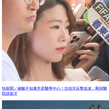
快新聞／被酸不知萬芳是醫學中心！沈伯洋反擊造謠：剛與醫
院談留才