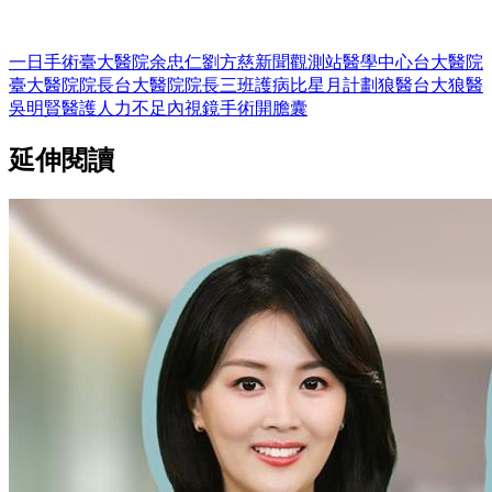
一日手術
臺大醫院
余忠仁
劉方慈
新聞觀測站
醫學中心
台大醫院
臺大醫院院長
台大醫院院長
三班護病比
星月計劃
狼醫
台大狼醫
吳明賢
醫護人力不足
內視鏡手術
開膽囊
延伸閱讀