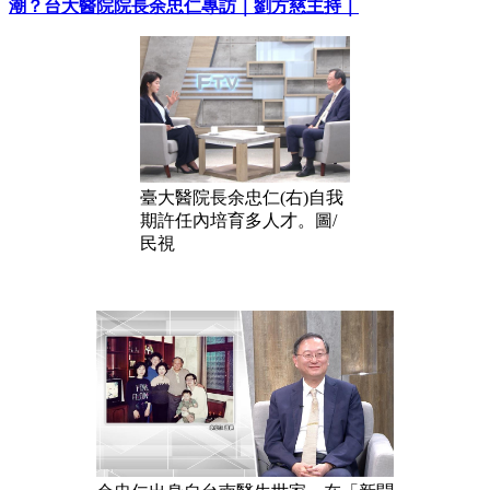
潮？台大醫院院長余忠仁專訪｜劉方慈主持｜
臺大醫院長余忠仁(右)自我
期許任內培育多人才。圖/
民視