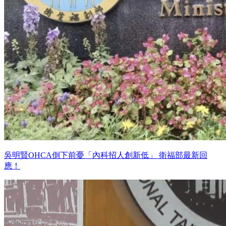
吳明賢OHCA倒下前憂「內科招人創新低」 衛福部最新回
應！