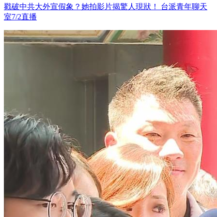
戳破中共大外宣假象？她拍影片揭驚人現狀！ 台派青年聊天
室7/2直播