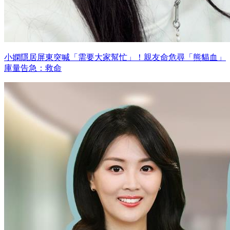
小嫻隱居屏東突喊「需要大家幫忙」！親友命危尋「熊貓血」
庫量告急：救命