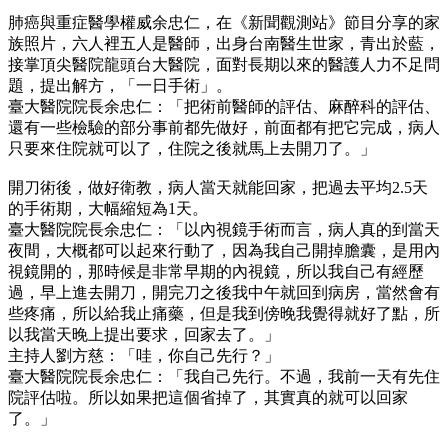
肺癌與重症醫學權威余忠仁，在《新聞觀測站》節目分享的家
族照片，六人裡五人是醫師，出身台南醫生世家，青出於藍，
接掌頂尖醫院龍頭台大醫院，面對長期以來的醫護人力不足問
題，提出解方，「一日手術」。
臺大醫院院長余忠仁：「把術前醫師的評估、麻醉科的評估、
還有一些檢驗的部分事前都先做好，前面都有把它完成，病人
只要來住院就可以了，住院之後就馬上去開刀了。」
開刀術後，做好衛教，病人當天就能回家，把過去平均2.5天
的手術期，大幅縮短為1天。
臺大醫院院長余忠仁：「以內視鏡手術而言，病人真的到當天
夜間，大概都可以起來行動了，因為我自己開掉膽囊，是用內
視鏡開的，那時候是非常早期的內視鏡，所以我自己有經歷
過，早上進去開刀，開完刀之後我中午就回到病房，當然會有
些疼痛，所以給我止痛藥，但是我到傍晚我覺得就好了點，所
以我當天晚上提出要求，回家去了。」
主持人劉方慈：「哇，你自己先行？」
臺大醫院院長余忠仁：「我自己先行。不過，我前一天有先住
院評估啦。所以如果把這個省掉了，其實真的就可以回家
了。」