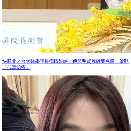
快新聞／台大醫學院長病情好轉！傳吳明賢脫離葉克膜、啟動
「低溫治療」