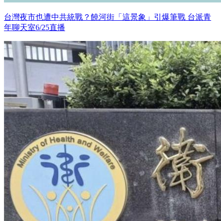
台灣夜市也遭中共統戰？饒河街「這景象」引爆筆戰 台派青
年聊天室6/25直播