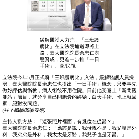
緩解醫護人力荒，「三班護
病比」在立法院通過即將上
路，臺大醫院院長余忠仁表
態贊成，更進一步推「一日
手術」。圖/民視
立法院今年5月正式將「三班護病比」入法，緩解醫護人員操
勞，臺大醫院院長余忠仁也提出「一日手術」概念，只要事先
做好評估與衛教，病人術後不用住院。日前他受邀上「新聞觀
測站」節目，就分享自己開膽囊的經驗，白天手術、晚上就回
家，絕對沒問題。
(往下繼續閱讀報導)
主持人劉方慈：「這張照片裡面，有幾位在從醫？」
臺大醫院院長余忠仁：「應該是說，我母親不是，我父親是外
科，我弟弟是外科，我太太是牙醫，我兒子也是牙醫。」