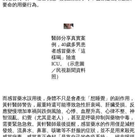
要命的用藥行為。
醫師分享真實案
例，40歲多男患
者感冒藥水「這
樣喝」險進
ICU。（示意圖
／民視新聞資料
照）
而感冒藥水誤用後，身體不只是會產生「想睡覺」的副作用，
黃軒醫師警告，嚴重時還可能導致急性肝衰竭、肝臟受損、反
應變慢增加車禍與跌倒風險、心悸、血壓升高、心律不整、神
智混亂、幻覺（尤其是老人），甚至是呼吸抑制與藥物中毒，
需要緊急急救。黃軒醫師最後提醒，感冒藥水的作用僅是減輕
發燒、流鼻水、鼻塞、咳嗽等不舒服的症狀，並不是用來殺死
感冒病毒，感冒真正會好「是靠自己的免疫系統」，絕非喝得