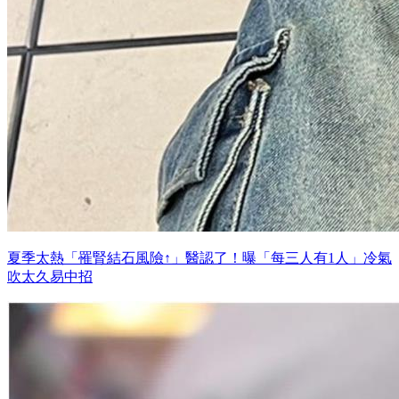
夏季太熱「罹腎結石風險↑」醫認了！曝「每三人有1人」冷氣
吹太久易中招