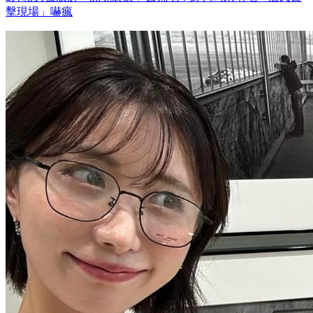
擊現場」嚇瘋