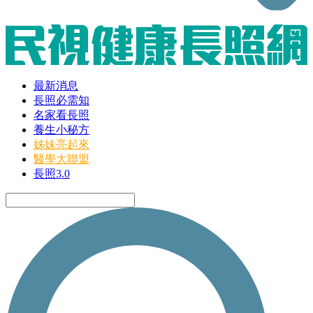
最新消息
長照必需知
名家看長照
養生小秘方
姊妹亮起來
醫學大聯盟
長照3.0