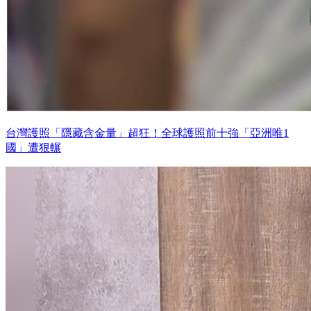
台灣護照「隱藏含金量」超狂！全球護照前十強「亞洲唯1
國」遭狠輾