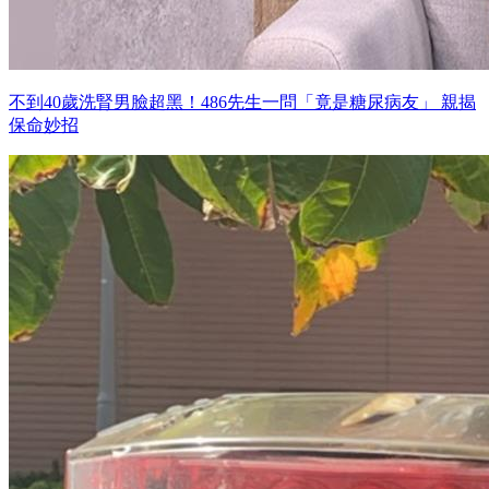
不到40歲洗腎男臉超黑！486先生一問「竟是糖尿病友」 親揭
保命妙招