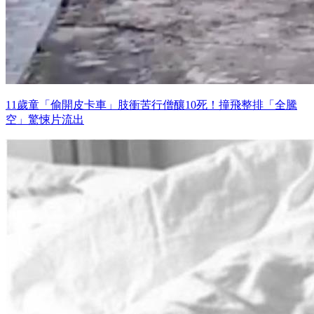
11歲童「偷開皮卡車」肢衝苦行僧釀10死！撞飛整排「全騰
空」驚悚片流出