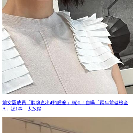
前女團成員「胰臟查出4顆腫瘤」崩潰！自曝「兩年前健檢全
A」認1事：太放縱