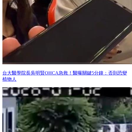
台大醫學院長吳明賢OHCA急救！醫曝關鍵5分鐘：否則恐變
植物人