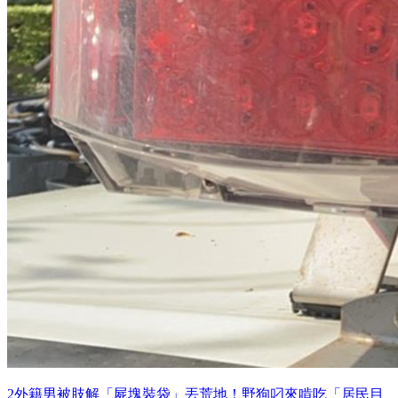
2外籍男被肢解「屍塊裝袋」丟荒地！野狗叼來啃吃「居民目