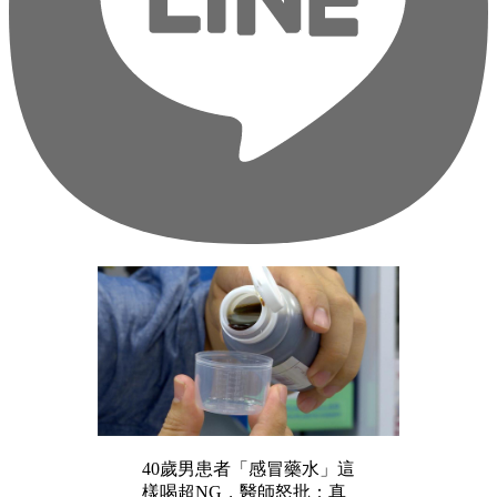
40歲男患者「感冒藥水」這
樣喝超NG，醫師怒批：真