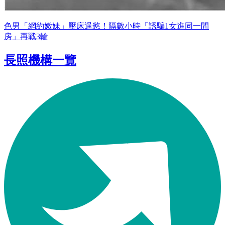
色男「網約嫩妹」壓床逞慾！隔數小時「誘騙1女進同一間
房」再戰3輪
長照機構一覽