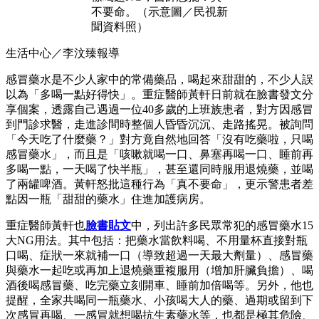
不要命。（示意圖／民視新
聞資料照）
生活中心／李汶臻報導
感冒藥水是不少人家中的常備藥品，喝起來甜甜的，不少人誤
以為「多喝一點好得快」。重症醫師黃軒日前就在臉書發文分
享個案，透露自己遇過一位40多歲的上班族患者，對方因感冒
到門診求醫，走進診間時整個人昏昏沉沉、走路搖晃。被詢問
「今天吃了什麼藥？」對方竟自然地回答「沒有吃藥啦，只喝
感冒藥水」，而且是「咳嗽就喝一口、鼻塞再喝一口、睡前再
多喝一點，一天喝了快半瓶」，甚至還同時服用退燒藥，並喝
了兩罐啤酒。黃軒怒批這種行為「真不要命」，更示警患者差
點因一瓶「甜甜的藥水」住進加護病房。
重症醫師黃軒也
臉書貼文
中，列出許多民眾常犯的感冒藥水15
大NG用法。其中包括：把藥水當飲料喝、不用量杯直接對瓶
口喝、症狀一來就補一口（導致超過一天最大劑量）、感冒藥
與藥水一起吃或再加上退燒藥重複服用（增加肝臟負擔）、喝
酒後喝感冒藥、吃完藥立刻開車、睡前加倍喝等。另外，他也
提醒，全家共喝同一瓶藥水、小孩喝大人的藥、過期或留到下
次感冒再喝、一感冒就想喝抗生素藥水等，也都是極其危險、