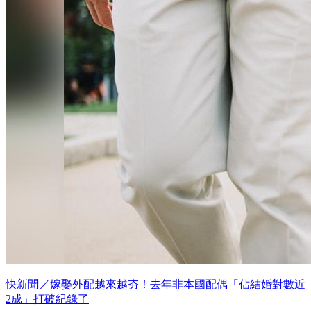
快新聞／嫁娶外配越來越夯！去年非本國配偶「佔結婚對數近
2成」打破紀錄了