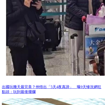
出國玩幾天最完美？他悟出「5天4夜真諦」 曝9天慘況網狂
點頭：玩到最後擺爛