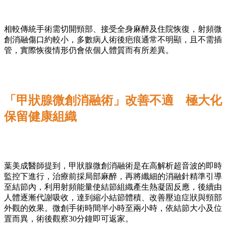
相較傳統手術需切開頸部、接受全身麻醉及住院恢復，射頻微
創消融傷口約較小，多數病人術後疤痕通常不明顯，且不需插
管，實際恢復情形仍會依個人體質而有所差異。
「
甲狀腺微創消融術
」改善不適
極大化
保留健康組織
葉美成醫師提到，甲狀腺微創消融術是在高解析超音波的即時
監控下進行，治療前採局部麻醉，再將纖細的消融針精準引導
至結節內，利用射頻能量使結節組織產生熱凝固反應，後續由
人體逐漸代謝吸收，達到縮小結節體積、改善壓迫症狀與頸部
外觀的效果。微創手術時間半小時至兩小時，依結節大小及位
置而異，術後觀察30分鐘即可返家。