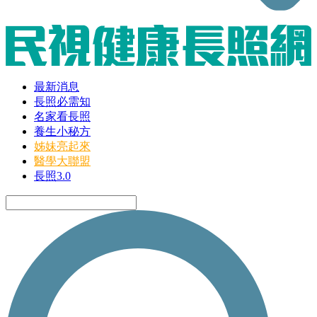
最新消息
長照必需知
名家看長照
養生小秘方
姊妹亮起來
醫學大聯盟
長照3.0