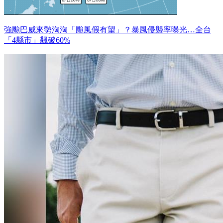
強颱巴威來勢洶洶「颱風假有望」？暴風侵襲率曝光…全台
「4縣市」飆破60%