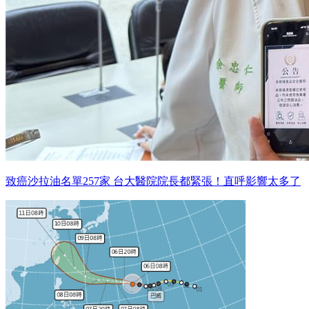
致癌沙拉油名單257家 台大醫院院長都緊張！直呼影響太多了