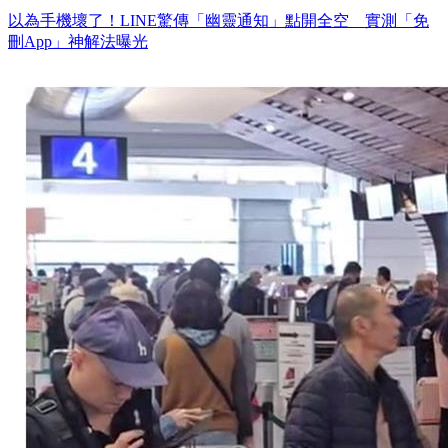
以為手機壞了！LINE驚傳「幽靈通知」點開全空 實測「免
刪App」神解法曝光