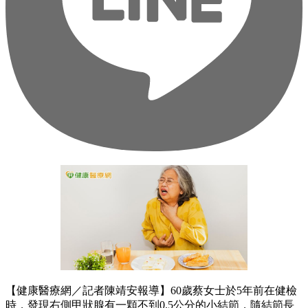
【健康醫療網／記者陳靖安報導】60歲蔡女士於5年前在健檢
時，發現右側甲狀腺有一顆不到0.5公分的小結節，隨結節長