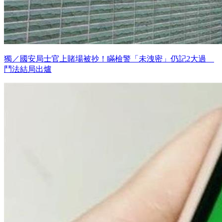
獨／國安局士官上賭場被抄！瞞檢警「未洩密」仍記2大過
鬥法結局出爐