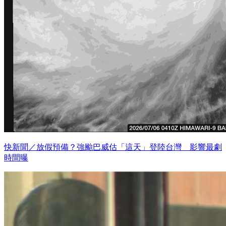
快新聞／放假預備？強颱巴威估「這天」登陸台灣 影響最劇
時間曝