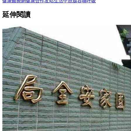
健康醫療網
健康
合作友站
生活
甲狀腺
吞嚥
呼吸
延伸閱讀