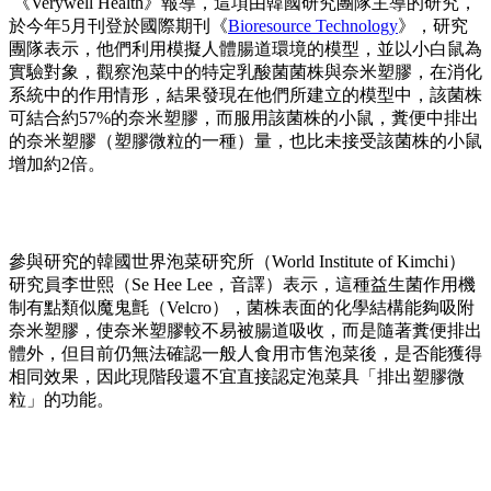
《Verywell Health》報導，這項由韓國研究團隊主導的研究，
於今年5月刊登於國際期刊《
Bioresource Technology
》，研究
團隊表示，他們利用模擬人體腸道環境的模型，並以小白鼠為
實驗對象，觀察泡菜中的特定乳酸菌菌株與奈米塑膠，在消化
系統中的作用情形，結果發現在他們所建立的模型中，該菌株
可結合約57%的奈米塑膠，而服用該菌株的小鼠，糞便中排出
的奈米塑膠（塑膠微粒的一種）量，也比未接受該菌株的小鼠
增加約2倍。
參與研究的韓國世界泡菜研究所（World Institute of Kimchi）
研究員李世熙（Se Hee Lee，音譯）表示，這種益生菌作用機
制有點類似魔鬼氈（Velcro），菌株表面的化學結構能夠吸附
奈米塑膠，使奈米塑膠較不易被腸道吸收，而是隨著糞便排出
體外，但目前仍無法確認一般人食用市售泡菜後，是否能獲得
相同效果，因此現階段還不宜直接認定泡菜具「排出塑膠微
粒」的功能。