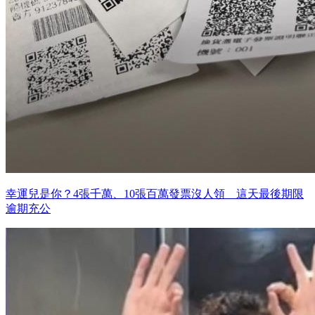
幸運兒是你？4張千萬、10張百萬發票沒人領 這天最後期限
逾期充公