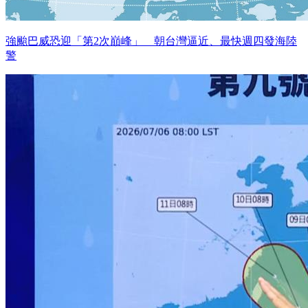
強颱巴威恐迎「第2次巔峰」 朝台灣逼近、最快週四發海陸
警