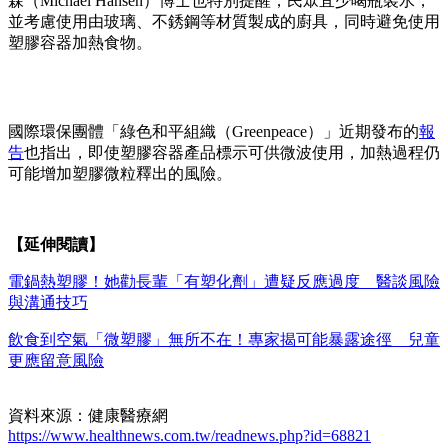
森（Michael Hansen）博士也特別提醒，民眾宜少喝瓶裝水，
並考慮使用由玻璃、不銹鋼等材質製成的廚具，同時避免使用
塑膠容器加熱食物。
國際環保團體「綠色和平組織（Greenpeace）」近期發布的
報
告
也指出，即使塑膠容器產品標示可供微波使用，加熱過程仍
可能增加塑膠微粒釋出的風險。
【延伸閱讀】
電鍋熱塑膠！她勸長輩「有塑化劑」遭疑反應過度 醫談風險
與溝通技巧
飲食到空氣「微塑膠」無所不在！專家揭可能暴露途徑 兒童
更應留意風險
資料來源：健康醫療網
https://www.healthnews.com.tw/readnews.php?id=68821