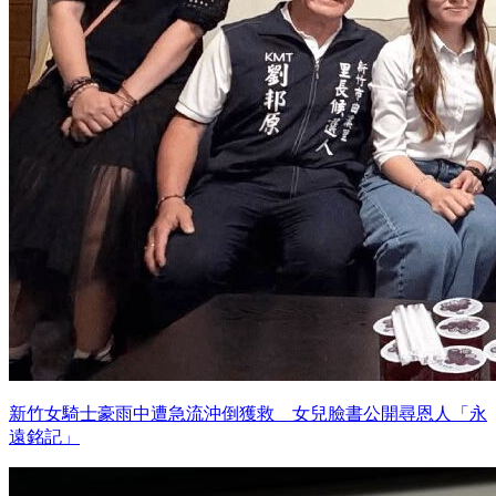
新竹女騎士豪雨中遭急流沖倒獲救 女兒臉書公開尋恩人「永
遠銘記」