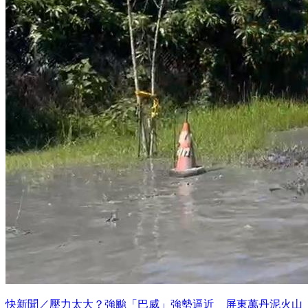
快新聞／壓力太大？強颱「巴威」強勢逼近 屏東萬丹泥火山