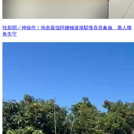
快新聞／神操作！地表最強阿嬤極速接駁慢吞吞象龜 萬人嘴
角失守