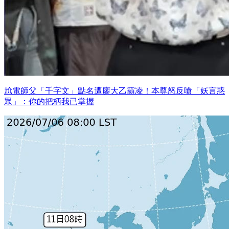
尬電師父「千字文」點名遭廖大乙霸凌！本尊怒反嗆「妖言惑
眾」：你的把柄我已掌握