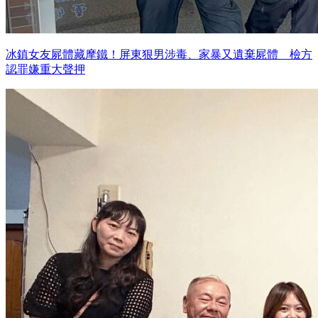
冰鎮女友屍體藏摩鐵！屏東狠男涉毒、家暴又遺棄屍體 檢方
認罪嫌重大聲押