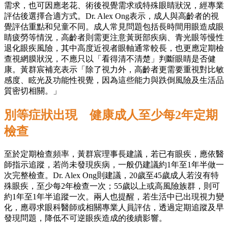
需求，也可因應老花、術後視覺需求或特殊眼睛狀況，經專業
評估後選擇合適方式。Dr. Alex Ong表示，成人與高齡者的視
覺評估重點和兒童不同。成人常見問題包括長時間用眼造成眼
睛疲勞等情況，高齡者則需更注意黃斑部疾病、青光眼等慢性
退化眼疾風險，其中高度近視者眼軸通常較長，也更應定期檢
查視網膜狀況，不應只以「看得清不清楚」判斷眼睛是否健
康。黃群宸補充表示「除了視力外，高齡者更需要重視對比敏
感度、眩光及功能性視覺，因為這些能力與跌倒風險及生活品
質密切相關。」
別等症狀出現 健康成人至少每2年定期
檢查
至於定期檢查頻率，黃群宸理事長建議，若已有眼疾，應依醫
師指示追蹤，若尚未發現疾病，一般仍建議約1年至1年半做一
次完整檢查。Dr. Alex Ong則建議，20歲至45歲成人若沒有特
殊眼疾，至少每2年檢查一次；55歲以上或高風險族群，則可
約1年至1年半追蹤一次。兩人也提醒，若生活中已出現視力變
化，應尋求眼科醫師或相關專業人員評估，透過定期追蹤及早
發現問題，降低不可逆眼疾造成的後續影響。