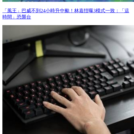
「風王」巴威不到24小時升中颱！林嘉愷曝3模式一致：「這
時間」恐襲台