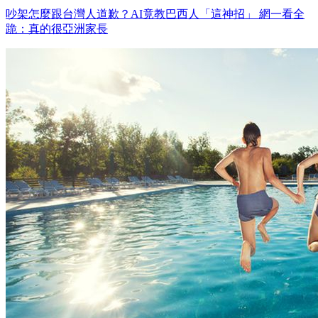
吵架怎麼跟台灣人道歉？AI竟教巴西人「這神招」 網一看全
跪：真的很亞洲家長