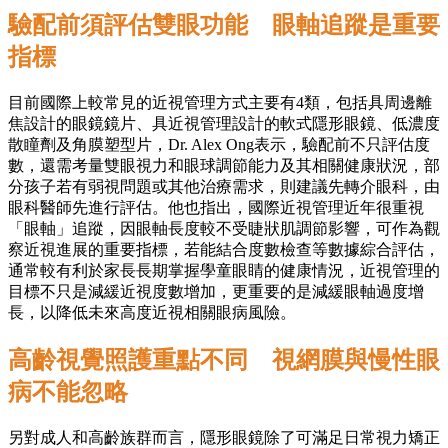
驗配前須評估雙眼功能 眼軸追蹤是重要
指標
目前國際上較常見的近視管理方式主要有4類，包括具周邊離
焦設計的眼鏡鏡片、具近視管理設計的軟式隱形眼鏡、低濃度
散瞳劑及角膜塑型片，Dr. Alex Ong表示，驗配前不只評估度
數，還需考量雙眼視力和眼球調節能力及其相關健康狀況，部
分孩子若有弱視問題或其他治療需求，則建議先轉介眼科，由
眼科醫師先進行評估。他也指出，國際近視管理近年很重視
「眼軸」追蹤，因眼軸長度較不受睫狀肌調節影響，可作為觀
察近視進展的重要指標，若能結合度數檢查等數據綜合評估，
通常較有利於家長長期掌握學童眼睛的健康情況，近視管理的
目標不只是減緩近視度數增加，更重要的是減緩眼軸過度增
長，以降低未來高度近視相關眼病風險。
高齡視覺照護重點不同 視網膜與慢性眼
病不能忽略
另對成人和高齡族群而言，隱形眼鏡除了可滿足日常視力矯正