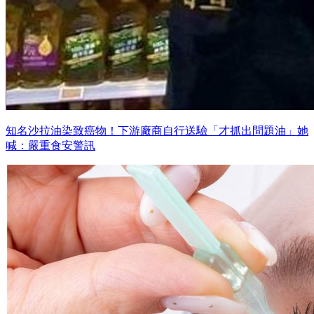
知名沙拉油染致癌物！下游廠商自行送驗「才抓出問題油」她
喊：嚴重食安警訊