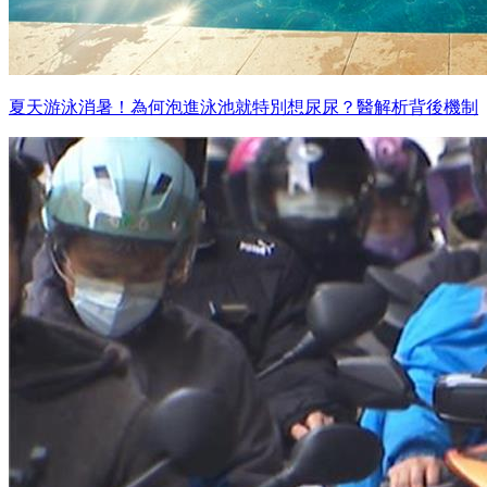
夏天游泳消暑！為何泡進泳池就特別想尿尿？醫解析背後機制