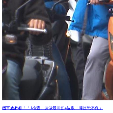
機車族必看！「1檢查」漏做最高罰4位數「牌照恐不保」