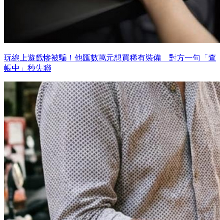
玩線上遊戲慘被騙！他匯數萬元想買稀有裝備 對方一句「查
帳中」秒失聯