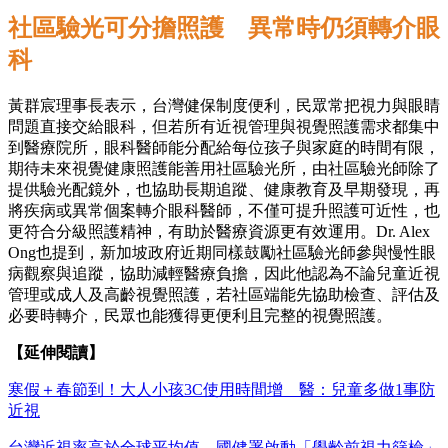
社區驗光可分擔照護 異常時仍須轉介眼
科
黃群宸理事長表示，台灣健保制度便利，民眾常把視力與眼睛
問題直接交給眼科，但若所有近視管理與視覺照護需求都集中
到醫療院所，眼科醫師能分配給每位孩子與家庭的時間有限，
期待未來視覺健康照護能善用社區驗光所，由社區驗光師除了
提供驗光配鏡外，也協助長期追蹤、健康教育及早期發現，再
將疾病或異常個案轉介眼科醫師，不僅可提升照護可近性，也
更符合分級照護精神，有助於醫療資源更有效運用。Dr. Alex
Ong也提到，新加坡政府近期同樣鼓勵社區驗光師參與慢性眼
病觀察與追蹤，協助減輕醫療負擔，因此他認為不論兒童近視
管理或成人及高齡視覺照護，若社區端能先協助檢查、評估及
必要時轉介，民眾也能獲得更便利且完整的視覺照護。
【延伸閱讀】
寒假＋春節到！大人小孩3C使用時間增 醫：兒童多做1事防
近視
台灣近視率高於全球平均值 國健署啟動「學齡前視力篩檢」