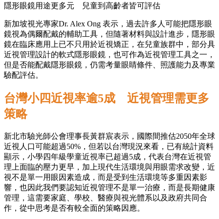
隱形眼鏡用途更多元 兒童到高齡者皆可評估
新加坡視光專家Dr. Alex Ong 表示，過去許多人可能把隱形眼
鏡視為偶爾配戴的輔助工具，但隨著材料與設計進步，隱形眼
鏡在臨床應用上已不只用於近視矯正，在兒童族群中，部分具
近視管理設計的軟式隱形眼鏡，也可作為近視管理工具之一，
但是否能配戴隱形眼鏡，仍需考量眼睛條件、照護能力及專業
驗配評估。
台灣小四近視率逾5成 近視管理需更多
策略
新北市驗光師公會理事長黃群宸表示，國際間推估2050年全球
近視人口可能超過50%，但若以台灣現況來看，已有統計資料
顯示，小學四年級學童近視率已超過5成，代表台灣在近視管
理上面臨的壓力更早，加上現代生活環境與用眼需求改變，近
視不是單一用眼因素造成，而是受到生活環境等多重因素影
響，也因此我們要認知近視管理不是單一治療，而是長期健康
管理，這需要家庭、學校、醫療與視光體系以及政府共同合
作，從中思考是否有較全面的策略因應。