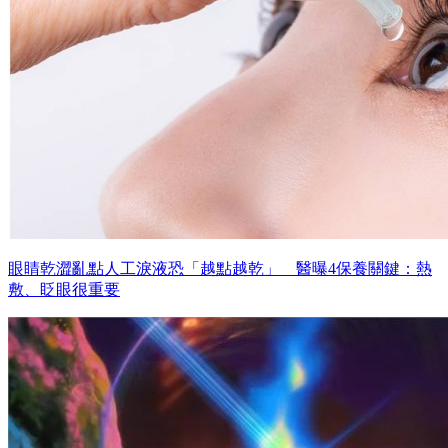
眼睛乾澀亂點人工淚液恐「越點越乾」 醫曝4保養關鍵：熱
敷、眨眼很重要