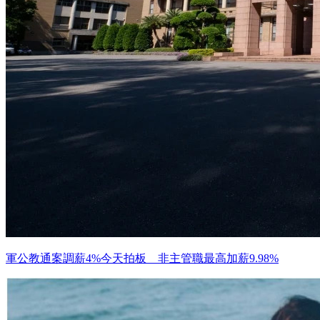
軍公教通案調薪4%今天拍板 非主管職最高加薪9.98%