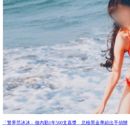
「警界范冰冰」做內勤1年500支嘉獎 北檢黑金專組出手偵辦