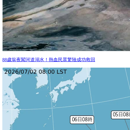
88歲翁夜闖河道溺水！熱血民眾驚險成功救回