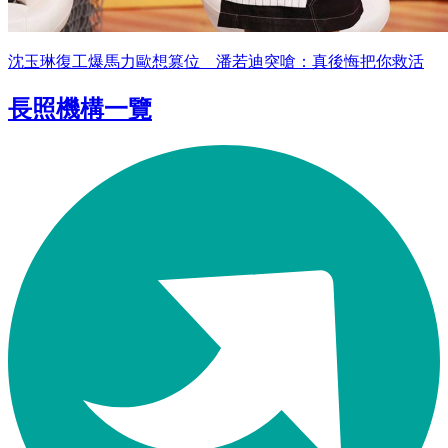
沈玉琳復工爆馬力歐想篡位 潘若迪突嗆：真後悔把你救活
長照機構一覽