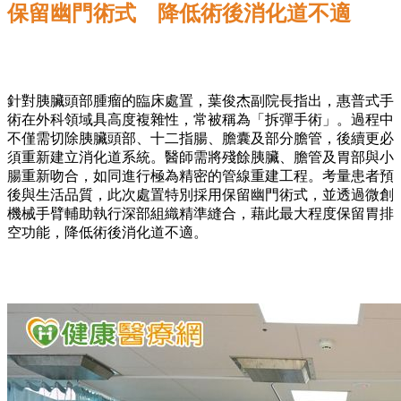
保留幽門術式 降低術後消化道不適
針對胰臟頭部腫瘤的臨床處置，葉俊杰副院長指出，惠普式手
術在外科領域具高度複雜性，常被稱為「拆彈手術」。過程中
不僅需切除胰臟頭部、十二指腸、膽囊及部分膽管，後續更必
須重新建立消化道系統。醫師需將殘餘胰臟、膽管及胃部與小
腸重新吻合，如同進行極為精密的管線重建工程。考量患者預
後與生活品質，此次處置特別採用保留幽門術式，並透過微創
機械手臂輔助執行深部組織精準縫合，藉此最大程度保留胃排
空功能，降低術後消化道不適。