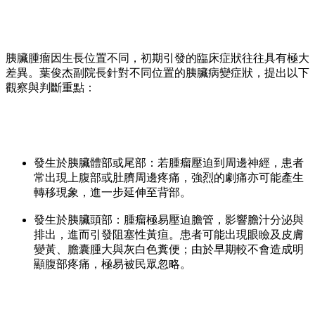
胰臟腫瘤因生長位置不同，初期引發的臨床症狀往往具有極大
差異。葉俊杰副院長針對不同位置的胰臟病變症狀，提出以下
觀察與判斷重點：
發生於胰臟體部或尾部：若腫瘤壓迫到周邊神經，患者
常出現上腹部或肚臍周邊疼痛，強烈的劇痛亦可能產生
轉移現象，進一步延伸至背部。
發生於胰臟頭部：腫瘤極易壓迫膽管，影響膽汁分泌與
排出，進而引發阻塞性黃疸。患者可能出現眼瞼及皮膚
變黃、膽囊腫大與灰白色糞便；由於早期較不會造成明
顯腹部疼痛，極易被民眾忽略。