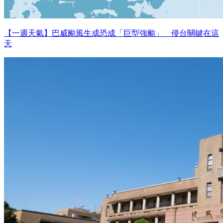
【一週天氣】巴威颱風生成恐成「巨型強颱」 侵台關鍵在這
天