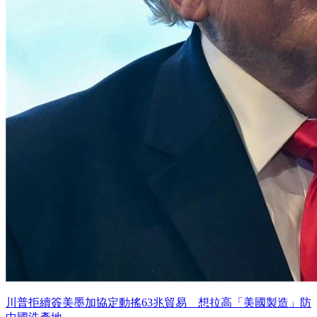
川普拒續簽美墨加協定動搖63兆貿易 想拉高「美國製造」防