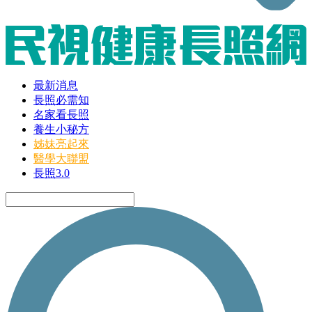
最新消息
長照必需知
名家看長照
養生小秘方
姊妹亮起來
醫學大聯盟
長照3.0