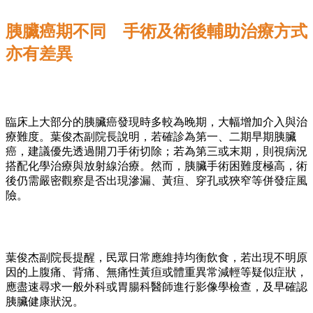
胰臟癌期不同 手術及術後輔助治療方式
亦有差異
臨床上大部分的胰臟癌發現時多較為晚期，大幅增加介入與治
療難度。葉俊杰副院長說明，若確診為第一、二期早期胰臟
癌，建議優先透過開刀手術切除；若為第三或末期，則視病況
搭配化學治療與放射線治療。然而，胰臟手術困難度極高，術
後仍需嚴密觀察是否出現滲漏、黃疸、穿孔或狹窄等併發症風
險。
葉俊杰副院長提醒，民眾日常應維持均衡飲食，若出現不明原
因的上腹痛、背痛、無痛性黃疸或體重異常減輕等疑似症狀，
應盡速尋求一般外科或胃腸科醫師進行影像學檢查，及早確認
胰臟健康狀況。