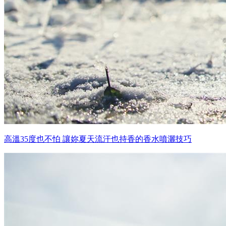
高溫35度也不怕 讓妳夏天流汗也持香的香水噴灑技巧