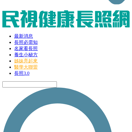
最新消息
長照必需知
名家看長照
養生小秘方
姊妹亮起來
醫學大聯盟
長照3.0