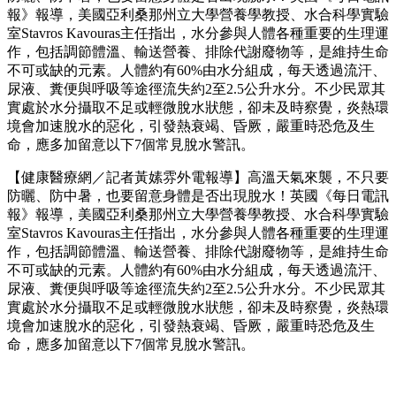
報》報導，美國亞利桑那州立大學營養學教授、水合科學實驗
室Stavros Kavouras主任指出，水分參與人體各種重要的生理運
作，包括調節體溫、輸送營養、排除代謝廢物等，是維持生命
不可或缺的元素。人體約有60%由水分組成，每天透過流汗、
尿液、糞便與呼吸等途徑流失約2至2.5公升水分。不少民眾其
實處於水分攝取不足或輕微脫水狀態，卻未及時察覺，炎熱環
境會加速脫水的惡化，引發熱衰竭、昏厥，嚴重時恐危及生
命，應多加留意以下7個常見脫水警訊。
【健康醫療網／記者黃嫊雰外電報導】高溫天氣來襲，不只要
防曬、防中暑，也要留意身體是否出現脫水！英國《每日電訊
報》報導，美國亞利桑那州立大學營養學教授、水合科學實驗
室Stavros Kavouras主任指出，水分參與人體各種重要的生理運
作，包括調節體溫、輸送營養、排除代謝廢物等，是維持生命
不可或缺的元素。人體約有60%由水分組成，每天透過流汗、
尿液、糞便與呼吸等途徑流失約2至2.5公升水分。不少民眾其
實處於水分攝取不足或輕微脫水狀態，卻未及時察覺，炎熱環
境會加速脫水的惡化，引發熱衰竭、昏厥，嚴重時恐危及生
命，應多加留意以下7個常見脫水警訊。