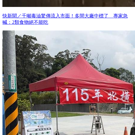
快新聞／千噸毒油驚傳流入市面！多間大廠中標了 專家急
喊：2類食物絕不能吃