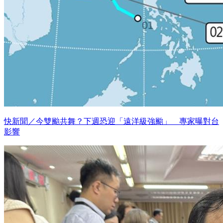
快新聞／今雙颱共舞？下週恐迎「遠洋級強颱」 專家曝對台
影響