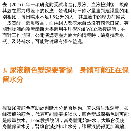
去（2025）年一項研究對受試者進行尿液、血液檢測後，觀察
其處在壓力環境下的反應，發現與每日飲水量達到建議量的組
別相比，每日喝水不足1.5公升的人，其血液中的壓力荷爾蒙
「皮質醇」濃度較高，而兩組人都表示自己沒有感覺口渴。英
國利物浦約翰摩爾斯大學應用生理學Neil Walsh教授建議，在
面對工作期限、公開演講等壓力較大的情境時，隨身攜帶水
瓶、及時補水，可能對健康有潛在益處。
3. 尿液顏色變深要警惕 身體可能正在保
留水分
觀察尿液顏色有助於判斷水分是否足夠。若尿液呈現深黃、如
蜂蜜般的顏色，代表可能需要多喝水，顏色變成深褐色則可能
是嚴重脫水。Lobo教授說明，當身體開始缺水，大腦會促使
身體保留水分，腎臟會減少排出水分，讓尿液變得更加濃縮。