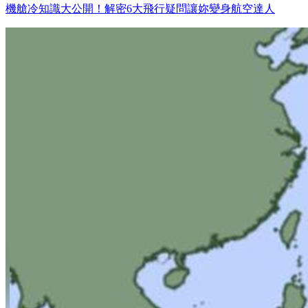
機艙冷知識大公開！解密6大飛行疑問讓妳變身航空達人