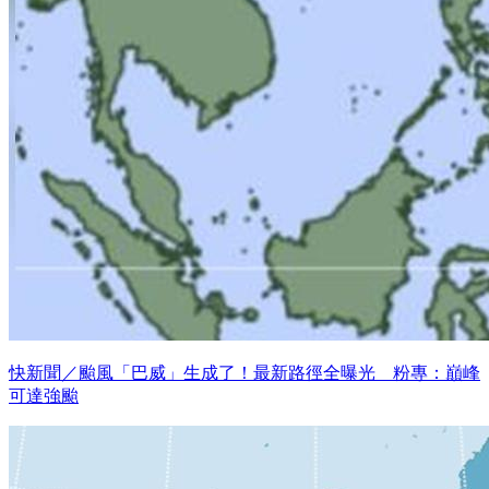
快新聞／颱風「巴威」生成了！最新路徑全曝光 粉專：巔峰
可達強颱