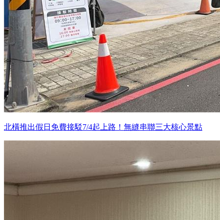
北橫推出假日免費接駁7/4起上路！無縫串聯三大核心景點