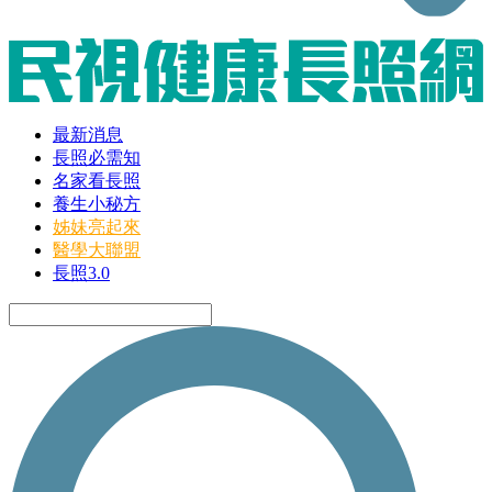
最新消息
長照必需知
名家看長照
養生小秘方
姊妹亮起來
醫學大聯盟
長照3.0