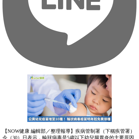
【NOW健康 編輯部／整理報導】疾病管制署（下稱疾管署）
今（30）日表示，輪狀病毒是5歲以下幼兒腸胃炎的主要原因