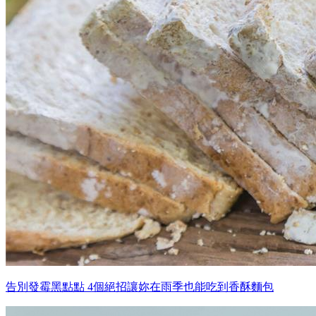
告別發霉黑點點 4個絕招讓妳在雨季也能吃到香酥麵包