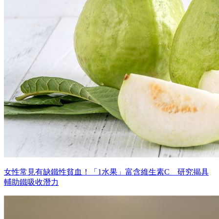
女性常見有缺鐵性貧血！「1水果」富含維生素C 研究揭具
輔助鐵吸收潛力