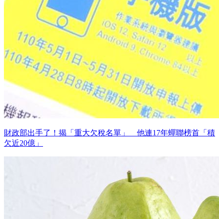
財政部出手了！揭「重大欠稅名單」 他連17年蟬聯榜首「積
欠近20億」