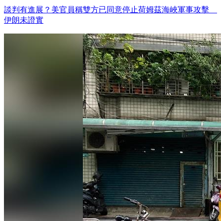
談判有進展？美官員稱雙方已同意停止荷姆茲海峽軍事攻擊
伊朗未證實