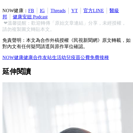
NOW健康：
FB
│
IG
│
Threads
│
YT
│
官方LINE
│
醫級
邦
│
健康安妞 Podcast
❤溫馨提醒：歡迎轉傳「原始文章連結」分享，未經授權，
請勿複製圖文轉貼本文。
免責聲明：本文為合作外稿授權《民視新聞網》原文轉載，如
對內文有任何疑問請逕與原作單位確認。
NOW健康
健康
合作友站
生活
幼兒
疫苗
公費
免費
接種
延伸閱讀