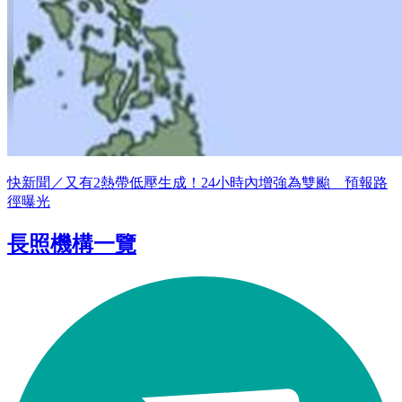
快新聞／又有2熱帶低壓生成！24小時內增強為雙颱 預報路
徑曝光
長照機構一覽