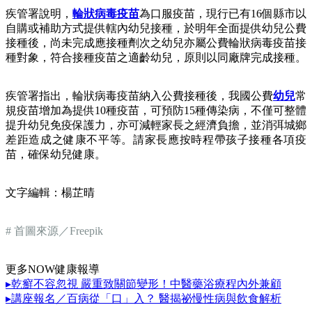
疾管署說明，
輪狀病毒疫苗
為口服疫苗，現行已有16個縣市以
自購或補助方式提供轄內幼兒接種，於明年全面提供幼兒公費
接種後，尚未完成應接種劑次之幼兒亦屬公費輪狀病毒疫苗接
種對象，符合接種疫苗之適齡幼兒，原則以同廠牌完成接種。
疾管署指出，輪狀病毒疫苗納入公費接種後，我國公費
幼兒
常
規疫苗增加為提供10種疫苗，可預防15種傳染病，不僅可整體
提升幼兒免疫保護力，亦可減輕家長之經濟負擔，並消弭城鄉
差距造成之健康不平等。請家長應按時程帶孩子接種各項疫
苗，確保幼兒健康。
文字編輯：楊芷晴
# 首圖來源／Freepik
更多NOW健康報導
▸乾癬不容忽視 嚴重致關節變形！中醫藥浴療程內外兼顧
▸講座報名／百病從「口」入？ 醫揭祕慢性病與飲食解析