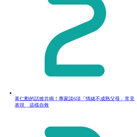
黃仁勳的話掀共鳴！專家談6項「情緒不成熟父母」常見
表現 這樣自救