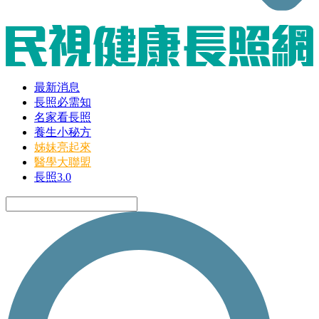
最新消息
長照必需知
名家看長照
養生小秘方
姊妹亮起來
醫學大聯盟
長照3.0