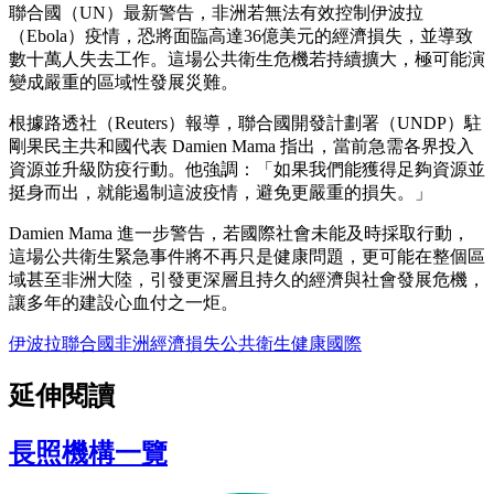
聯合國（UN）最新警告，非洲若無法有效控制伊波拉
（Ebola）疫情，恐將面臨高達36億美元的經濟損失，並導致
數十萬人失去工作。這場公共衛生危機若持續擴大，極可能演
變成嚴重的區域性發展災難。
根據路透社（Reuters）報導，聯合國開發計劃署（UNDP）駐
剛果民主共和國代表 Damien Mama 指出，當前急需各界投入
資源並升級防疫行動。他強調：「如果我們能獲得足夠資源並
挺身而出，就能遏制這波疫情，避免更嚴重的損失。」
Damien Mama 進一步警告，若國際社會未能及時採取行動，
這場公共衛生緊急事件將不再只是健康問題，更可能在整個區
域甚至非洲大陸，引發更深層且持久的經濟與社會發展危機，
讓多年的建設心血付之一炬。
伊波拉
聯合國
非洲
經濟損失
公共衛生
健康
國際
延伸閱讀
長照機構一覽