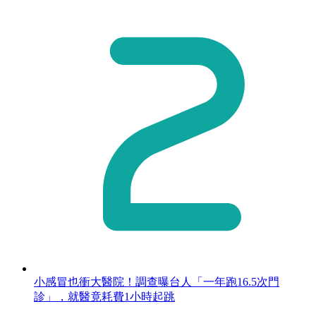
小感冒也衝大醫院！調查曝台人「一年跑16.5次門
診」，就醫竟耗費1小時起跳