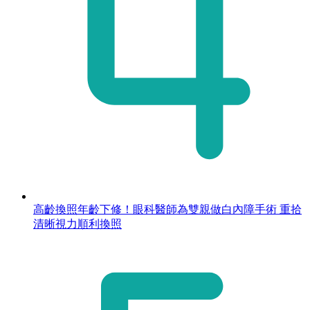
高齡換照年齡下修！眼科醫師為雙親做白內障手術 重拾
清晰視力順利換照