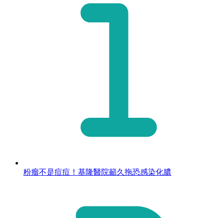
粉瘤不是痘痘！基隆醫院籲久拖恐感染化膿