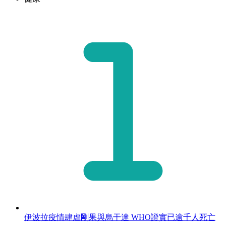
伊波拉疫情肆虐剛果與烏干達 WHO證實已逾千人死亡