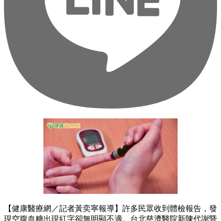
【健康醫療網／記者黃奕寧報導】許多民眾收到體檢報告，發
現空腹血糖出現紅字卻無明顯不適。台北慈濟醫院新陳代謝暨