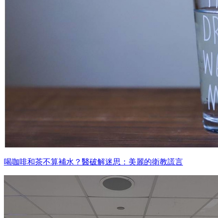
喝咖啡和茶不算補水？醫破解迷思：美麗的衛教謊言