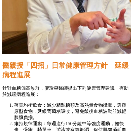
醫親授「四招」日常健康管理方針 延緩
病程進展
針對血糖偏高族群，廖瑜皇醫師提出下列健康管理建議，有助
於減緩病程進展：
落實均衡飲食：減少精製糖類及高熱量食物攝取，選擇
原型食物，延緩葡萄糖吸收，避免飯後血糖波動並減輕
胰臟負擔。
維持規律運動：每週進行150分鐘中等強度運動，如快
走、慢跑、騎單車、游泳或有氧舞蹈。促使肌肉消耗血