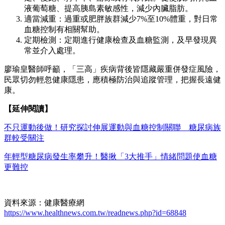
液葡萄糖、提高胰島素敏感性，減少內臟脂肪。
適當減重：過重或肥胖族群減少7%至10%體重，對日常
血糖控制有相關幫助。
定期檢測：定期進行健康檢查及血糖監測，及早發現異
常並介入處理。
廖瑜皇醫師呼籲，「三高」疾病背後皆隱藏嚴重併發症風險，
民眾切勿輕忽健康隱患，應積極防治與追蹤管理，把握長遠健
康。
【延伸閱讀】
不只運動後做！研究探討伸展運動與血糖控制關聯 糖尿病族
群較受關注
年輕型糖尿病發生率攀升！醫揪「3大推手」情緒問題使血糖
更難控
資料來源：健康醫療網
https://www.healthnews.com.tw/readnews.php?id=68848