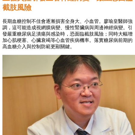
截肢風險
長期血糖控制不佳會逐漸損害全身大、小血管。廖瑜皇醫師強
調，這可能造成視網膜病變、慢性腎臟病與周邊神經病變。引
發嚴重糖尿病足潰瘍與感染時，恐面臨截肢風險；同時大幅增
加心肌梗塞、心臟衰竭等心血管疾病機率。落實糖尿病前期的
高血糖介入與控制防範更顯關鍵。