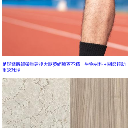
足球猛將韌帶重建後大腿萎縮膝蓋不穩 生物材料＋關節鏡助
重返球場