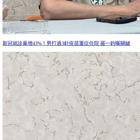
新冠就診暴增43%！男打過3針疫苗重症住院 羅一鈞曝關鍵