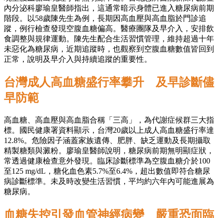
內分泌科廖瑜皇醫師指出，這通常暗示身體已進入糖尿病前期
階段。以58歲陳先生為例，長期因高血壓與高血脂於門診追
蹤，例行檢查發現空腹血糖偏高。醫療團隊及早介入，安排飲
食調整與規律運動。陳先生配合生活習慣管理，維持超過十年
未惡化為糖尿病，近期追蹤時，也觀察到空腹血糖數值皆回到
正常，說明及早介入與持續追蹤的重要性。
台灣成人高血糖盛行率攀升 及早診斷儘
早防範
高血糖、高血壓與高血脂合稱「三高」，為代謝症候群三大指
標。國民健康署資料顯示，台灣20歲以上成人高血糖盛行率達
12.8%。危險因子涵蓋家族遺傳、肥胖、缺乏運動及長期攝取
精製糖類與澱粉。廖瑜皇醫師說明，糖尿病前期無明顯症狀，
常透過健康檢查意外發現。臨床診斷標準為空腹血糖介於100
至125 mg/dL，糖化血色素5.7%至6.4%，超出數值即符合糖尿
病診斷標準。未及時改變生活習慣，平均約六年內可能進展為
糖尿病。
血糖失控引發血管神經病變 嚴重恐面臨