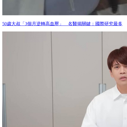
50歲大叔「3個月逆轉高血壓」 名醫揭關鍵：國際研究最多