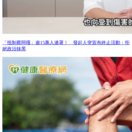
「抵制蔡阿嘎」逾15萬人連署！ 發起人突宣布終止活動：拒
絕政治抹黑