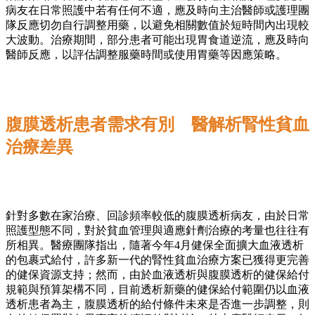
病友在日常照護中若有任何不適，應及時向主治醫師或護理團
隊反應切勿自行調整用藥，以避免相關數值於短時間內出現較
大波動。治療期間，部分患者可能出現胃食道逆流，應及時向
醫師反應，以評估調整服藥時間或使用胃藥等因應策略。
腹膜透析患者需求有別 醫解析腎性貧血
治療差異
針對多數在家治療、回診頻率較低的腹膜透析病友，由於日常
照護型態不同，對於貧血管理與適應針劑治療的考量也往往有
所相異。醫療團隊指出，隨著今年4月健保全面擴大血液透析
的包裹式給付，許多新一代的腎性貧血治療方案已獲得更完善
的健保資源支持；然而，由於血液透析與腹膜透析的健保給付
規範與預算架構不同，目前透析新藥的健保給付範圍仍以血液
透析患者為主，腹膜透析的給付條件未來是否進一步調整，則