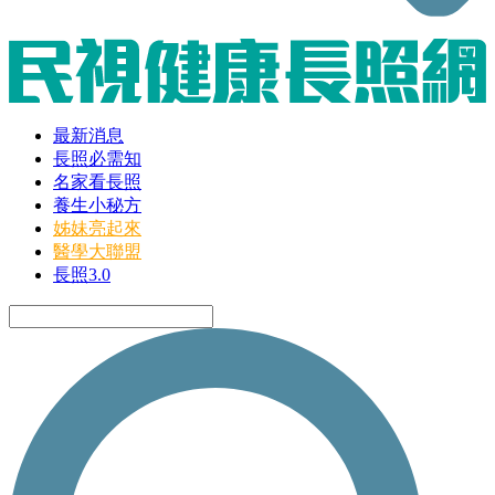
最新消息
長照必需知
名家看長照
養生小秘方
姊妹亮起來
醫學大聯盟
長照3.0