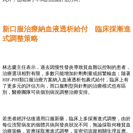
新口服治療納血液透析給付 臨床採漸進
式調整策略
林志慶主任表示，過去因慢性發炎導致貧血難以控制的患者，
治療選項相對有限，多數只能增加針劑劑量或頻繁輸血；隨著
HIF-PHI類口服治療方案納入血液透析包裹式給付，臨床上有
了更多元的評估方向，而口服劑型與針劑的治療模式也有區
別，醫療團隊可依個別病況調整治療安排。
若患者經評估後適用口服新藥，臨床上多採漸進式調整，由於
每位洗腎病友的個體共病與發炎狀況不同，無論採取何種貧血
治療策略，皆應採取漸進式調整，並密切追蹤相關生理反應。