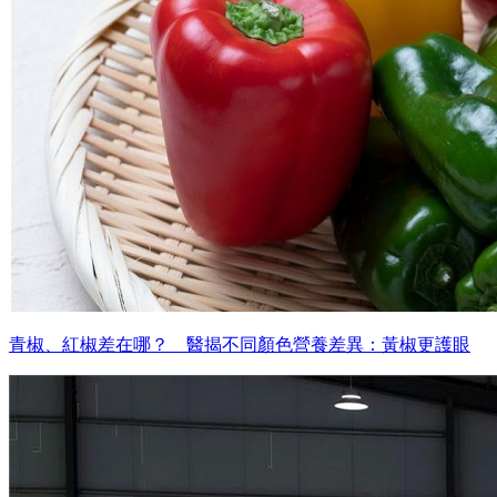
青椒、紅椒差在哪？ 醫揭不同顏色營養差異：黃椒更護眼