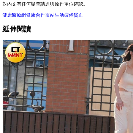
對內文有任何疑問請逕與原作單位確認。
健康醫療網
健康
合作友站
生活
疲倦
貧血
延伸閱讀