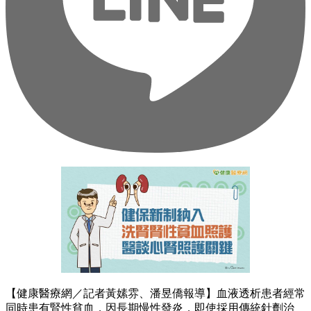
【健康醫療網／記者黃嫊雰、潘昱僑報導】血液透析患者經常
同時患有腎性貧血，因長期慢性發炎，即使採用傳統針劑治