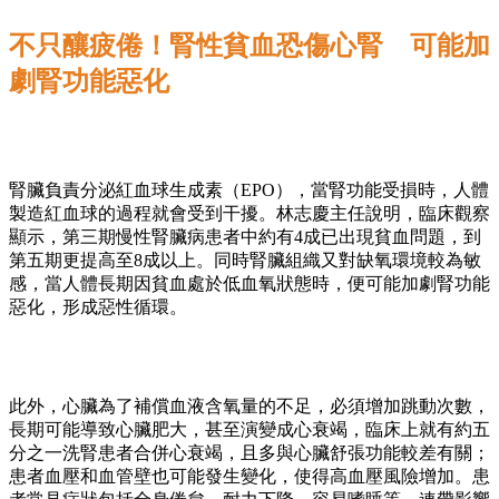
不只釀疲倦！腎性貧血恐傷心腎 可能加
劇腎功能惡化
腎臟負責分泌紅血球生成素（EPO），當腎功能受損時，人體
製造紅血球的過程就會受到干擾。林志慶主任說明，臨床觀察
顯示，第三期慢性腎臟病患者中約有4成已出現貧血問題，到
第五期更提高至8成以上。同時腎臟組織又對缺氧環境較為敏
感，當人體長期因貧血處於低血氧狀態時，便可能加劇腎功能
惡化，形成惡性循環。
此外，心臟為了補償血液含氧量的不足，必須增加跳動次數，
長期可能導致心臟肥大，甚至演變成心衰竭，臨床上就有約五
分之一洗腎患者合併心衰竭，且多與心臟舒張功能較差有關；
患者血壓和血管壁也可能發生變化，使得高血壓風險增加。患