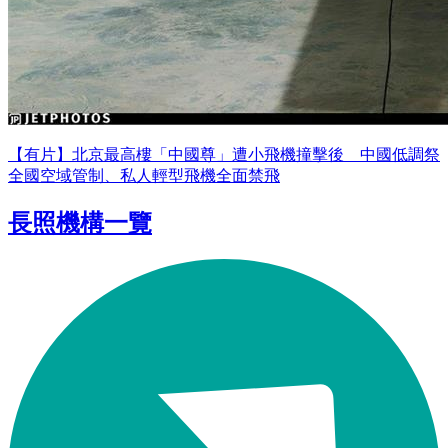
【有片】北京最高樓「中國尊」遭小飛機撞擊後 中國低調祭
全國空域管制、私人輕型飛機全面禁飛
長照機構一覽