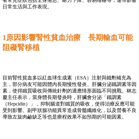
者常見症狀包括全身倦怠、耐力下降、容易嗜睡等，連帶影響
日常生活與工作表現。
1原因影響腎性貧血治療 長期輸血可能
阻礙腎移植
目前腎性貧血多以紅血球生成素（ESA）注射與鐵劑補充為
主，部分病友可能因體內長期慢性發炎、肝臟分泌鐵調素等因
素，使得鐵質吸收與傳統針劑的適應情形面臨不同挑戰。林志
慶主任表示，當身體長期發炎時，肝臟會分泌「鐵調素
（Hepcidin）」，抑制腸道對鐵質的吸收，使得治療反應可能
受到影響。副甲狀腺功能異常造成骨髓纖維化，以及營養不良
導致左旋肉鹼缺乏等也是療程效果不如預期的可能因素。