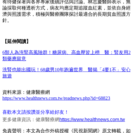
有待健保署與各界專家後續評估與討論。林志慶醫師表示，無
論採取何種透析方式，病友均應定期追蹤血紅素，並依自身經
濟與照護需求，積極與醫療團隊探討最適合的長期貧血照護方
針。
【延伸閱讀】
6類人為洗腎高風險群！糖尿病、高血壓皆上榜 醫：腎友用2
類藥應留意
洗腎也能出國玩！68歲男10年跑遍世界 醫揭「4要1不」安心
旅遊
資料來源：健康醫療網
https://www.healthnews.com.tw/readnews.php?id=68823
喜歡本文請按讚並分享給好友！
更多健康資訊：健康醫療網
https://www.healthnews.com.tw
免責聲明：本文為合作外稿授權《民視新聞網》原文轉載，如