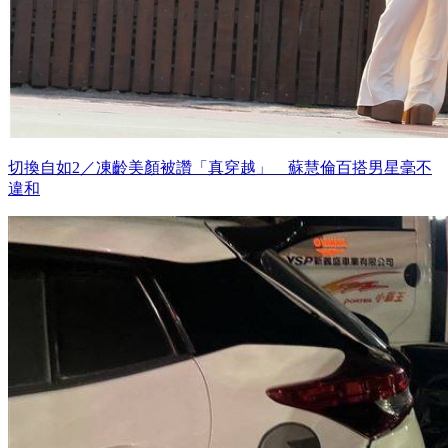
切換自如2／凍齡美顏被讚「真穿越」 蘇慧倫百搭男星毫不
違和