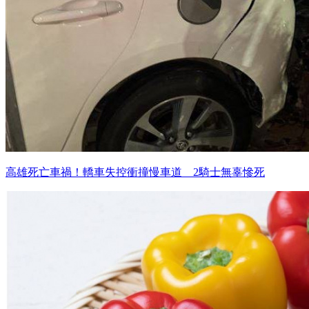
高雄死亡車禍！轎車失控衝撞慢車道 2騎士無辜慘死