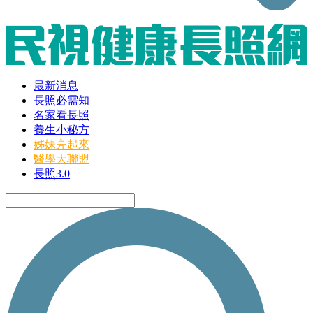
最新消息
長照必需知
名家看長照
養生小秘方
姊妹亮起來
醫學大聯盟
長照3.0