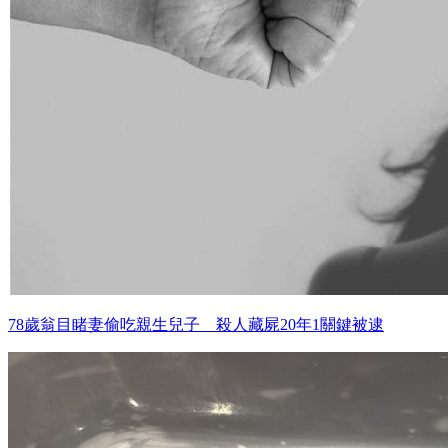
78歲翁目睹妻偷吃親生兒子 殺人藏屍20年1關鍵被逮