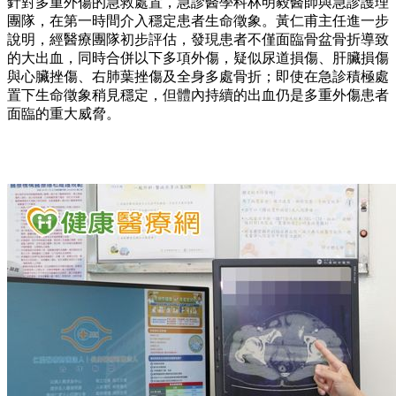
針對多重外傷的急救處置，急診醫學科林明毅醫師與急診護理
團隊，在第一時間介入穩定患者生命徵象。黃仁甫主任進一步
說明，經醫療團隊初步評估，發現患者不僅面臨骨盆骨折導致
的大出血，同時合併以下多項外傷，疑似尿道損傷、肝臟損傷
與心臟挫傷、右肺葉挫傷及全身多處骨折；即使在急診積極處
置下生命徵象稍見穩定，但體內持續的出血仍是多重外傷患者
面臨的重大威脅。