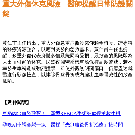
重大外傷休克風險 醫師提醒日常防護關
鍵
黃仁甫主任指出，重大外傷急重症照護需仰賴全時段、跨專科
的醫療資源整合，以應對突發的急救需求。黃仁甫主任也提
醒，多重外傷代表身體多個系統同時受損，最致命的風險即為
大出血引起的休克。民眾夜間騎乘機車應保持高度警戒，若不
幸發生車禍造成強烈撞擊，即使外觀無明顯傷口，仍應盡速就
醫進行影像檢查，以排除骨盆骨折或內臟出血等隱藏性的致命
風險。
【延伸閱讀】
車禍內出血恐致死！ 新型REBOA手術納健保搶救生機
孕晚期車禍命懸一線 醫採「先剖腹後骨折治療」搶時間