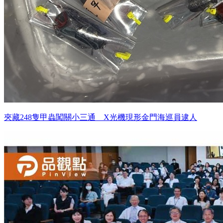
夾藏248隻甲蟲闖關小三通 X光機現形金門海巡員逮人