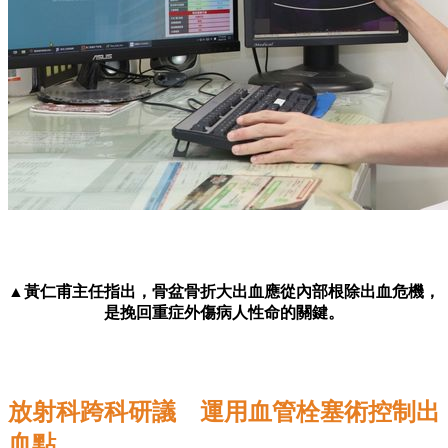
▲黃仁甫主任指出，骨盆骨折大出血應從內部根除出血危機，
是挽回重症外傷病人性命的關鍵。
放射科跨科研議 運用血管栓塞術控制出
血點