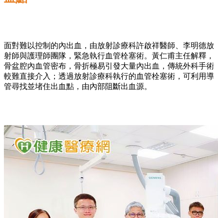
面對難以控制的內出血，由放射診療科許啟祥醫師、李明德放
射師與護理師團隊，緊急執行血管栓塞術。黃仁甫主任解釋，
骨盆腔內血管密布，骨折極易引發大量內出血，傳統外科手術
較難直接介入；透過放射診療科執行的血管栓塞術，可利用導
管尋找並堵住出血點，由內部阻斷出血源。