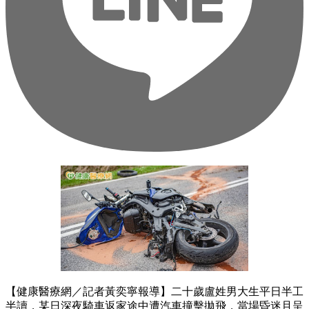
【健康醫療網／記者黃奕寧報導】二十歲盧姓男大生平日半工
半讀，某日深夜騎車返家途中遭汽車撞擊拋飛，當場昏迷且呈