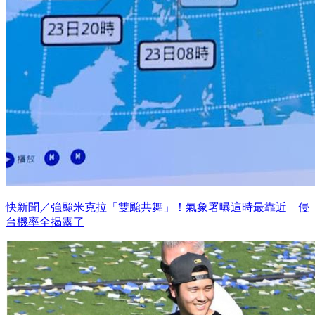
快新聞／強颱米克拉「雙颱共舞」！氣象署曝這時最靠近 侵
台機率全揭露了