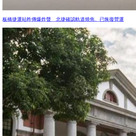
板橋捷運站昨傳爆炸聲 北捷確認軌道燒焦、已恢復營運