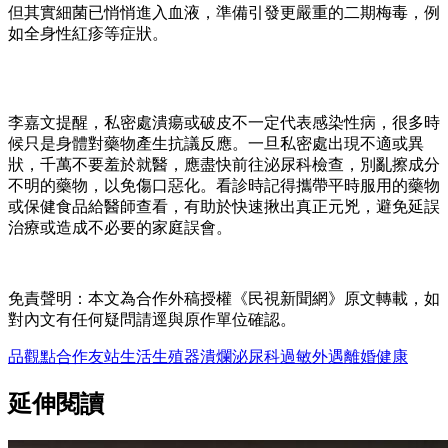
但其實細菌已悄悄進入血液，準備引發更嚴重的二期梅毒，例
如全身性紅疹等症狀。
李嘉文提醒，私密處潰瘍或破皮不一定代表感染性病，很多時
候只是身體對藥物產生抗議反應。一旦私密處出現不適或異
狀，千萬不要羞於就醫，應盡快前往泌尿科檢查，別亂擦成分
不明的藥物，以免傷口惡化。看診時記得攜帶平時服用的藥物
或保健食品給醫師查看，有助於快速揪出真正元兇，避免延誤
治療或造成不必要的家庭誤會。
免責聲明：本文為合作外稿授權《民視新聞網》原文轉載，如
對內文有任何疑問請逕與原作單位確認。
品觀點
合作友站
生活
生殖器
潰爛
泌尿科
過敏
外遇
離婚
健康
延伸閱讀