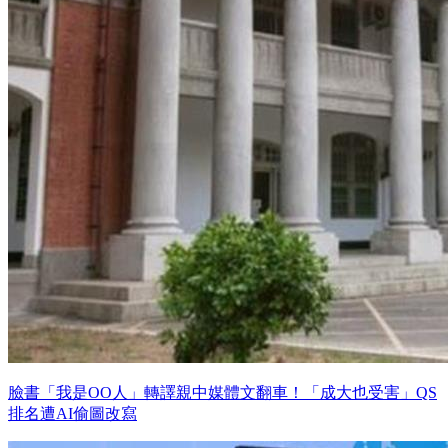
臉書「我是OO人」轉譯親中媒體文翻車！「成大也受害」QS
排名遭AI偷圖改寫