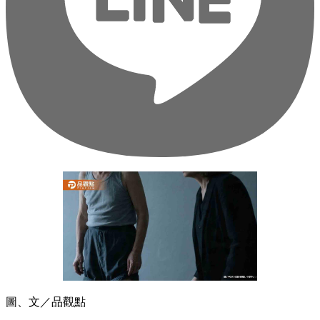
圖、文／品觀點