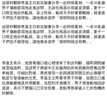
泌尿科醫師李嘉文日前在臉書分享一起特殊案例。一名50多歲
男子滿臉委屈地走進診間，主訴生殖器出現破皮潰瘍，妻子一
口咬定他在外亂搞、染上性病，氣得天天吵著要離婚，就連孩
子們也不願理他，讓他無奈直呼「我明明就沒有啊」。
泌尿科醫師李嘉文日前在臉書分享一起特殊案例。一名50多歲
男子滿臉委屈地走進診間，主訴生殖器出現破皮潰瘍，妻子一
口咬定他在外亂搞、染上性病，氣得天天吵著要離婚，就連孩
子們也不願理他，讓他無奈直呼「我明明就沒有啊」。
李嘉文表示，他查看傷口後心裡便有了初步判斷，隨即調閱健
保雲端資料，並請男子將家中正在服用的所有西藥與營養品帶
來檢視。仔細比對後，果然發現一款因感冒而開立的止痛藥可
能是引發過敏的元兇。李嘉文立即要求男子停藥，並開立口服
抗過敏藥物及外用藥膏。沒想到才過幾天，男子便激動地回診
道謝，表示下體傷口已完全痊癒，差點導致家破人亡的危機終
於解除。