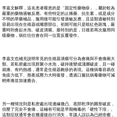
李嘉文解釋，這名患者罹患的是「固定性藥物疹」，屬於較為
嚴重的藥物過敏反應。有些特定的止痛藥、抗生素，或是成分
不明的草藥補品，服用後可能引發過敏反應，且這類過敏特別
容易出現在生殖器或嘴唇部位。初期可能只是暗紅色斑塊，嚴
重時則會起水泡、破皮潰瘍。最特別的是，日後若再次服用同
樣藥物，病灶往往會在同一位置反覆發作。
李嘉文也補充說明常見的生殖器潰瘍可分為會痛與不會痛兩大
類。若私密處出現群聚小水泡，破掉後變成淺層破皮，且一碰
就痛、有灼熱感，通常是生殖器皰疹的表現。這種病毒容易在
免疫力低下、熬夜或壓力大時復發，透過口服抗病毒藥物可減
輕疼痛並加速癒合。
另一種情況則是私密處出現邊緣微凸、底部乾淨的圓形破皮，
但壓了完全不會痛，這極有可能是早期梅毒的「硬性下疳」。
這類症狀通常會在幾週後自行消失，常讓人誤以為已經痊癒，