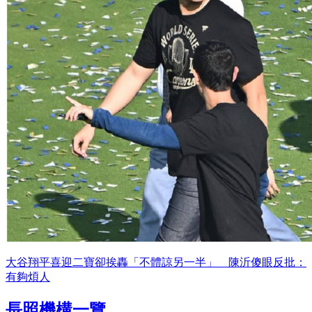
大谷翔平喜迎二寶卻挨轟「不體諒另一半」 陳沂傻眼反批：
有夠煩人
長照機構一覽