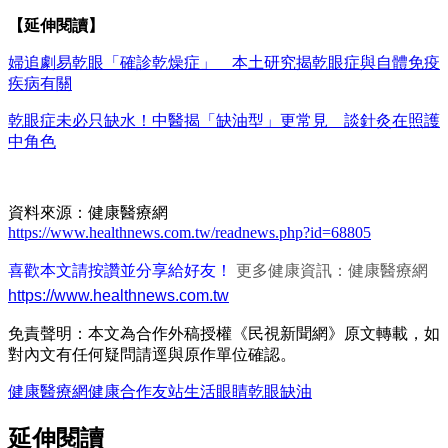
【延伸閱讀】
婦追劇易乾眼「確診乾燥症」 本土研究揭乾眼症與自體免疫
疾病有關
乾眼症未必只缺水！中醫揭「缺油型」更常見 談針灸在照護
中角色
資料來源：健康醫療網
https://www.healthnews.com.tw/readnews.php?id=68805
喜歡本文請按讚並分享給好友！
更多健康資訊：健康醫療網
https://www.healthnews.com.tw
免責聲明：本文為合作外稿授權《民視新聞網》原文轉載，如
對內文有任何疑問請逕與原作單位確認。
健康醫療網
健康
合作友站
生活
眼睛
乾眼
缺油
延伸閱讀