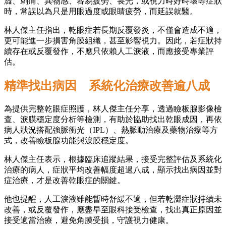
澀、刺痛、異物感、容易疲勞、畏光，或視力時好時壞等症狀
時，常誤以為只是用眼過度或眼睛疲勞，而延誤就醫。
林人傑主任指出，乾眼症若長期反覆發炎，不僅會造成不適，
更可能進一步損害角膜組織，甚至影響視力。因此，若症狀持
續存在或反覆發作，不應只依賴人工淚液，而應接受專業評
估。
精準找出病因 系統化治療改善逾八成
為提供完整乾眼症照護，林人傑主任分享，透過瞼板腺影像檢
查、淚膜穩定度分析等檢測，有助於協助找出乾眼成因，再依
病人狀況搭配強脈衝光（IPL）、熱脈動治療及藥物治療等方
式，改善瞼板腺功能與淚膜穩定度。
林人傑主任表示，根據臨床追蹤結果，接受完整評估及系統化
治療的病人，症狀平均改善幅度超過八成，顯示找出病因並對
症治療，才是改善乾眼症的關鍵。
他也提醒，人工淚液雖能暫時舒緩不適，但若乾澀症狀持續未
改善，或反覆發作，應盡早至眼科接受檢查，找出真正原因並
接受適當治療，避免角膜受損，守護視力健康。