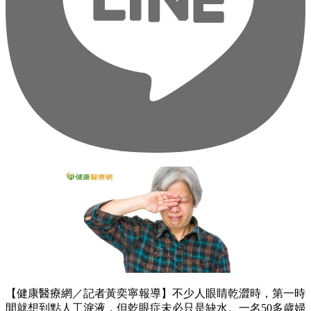
【健康醫療網／記者黃奕寧報導】不少人眼睛乾澀時，第一時
間就想到點人工淚液，但乾眼症未必只是缺水。一名50多歲婦