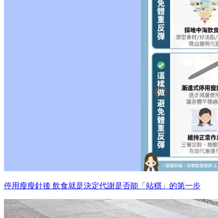
停用瘦瘦針後 飲食就是決定代謝是否能「站穩」的第一步