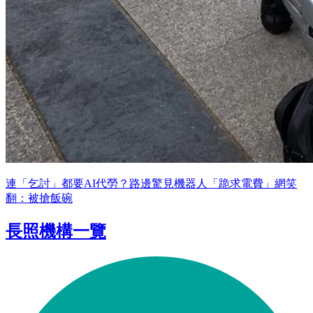
連「乞討」都要AI代勞？路邊驚見機器人「跪求電費」網笑
翻：被搶飯碗
長照機構一覽