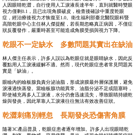
人因眼睛乾澀，自行使用人工淚液長達半年，直到就醫時雙眼
視力僅剩0.1，且已出現角膜破皮，檢查後確診中重度乾眼
症，經治療後視力才恢復至1.0。衛生福利部臺北醫院眼科暨
高階乾眼中心主任林人傑提醒，若長期忽略真正病因，不僅症
狀反覆發作，嚴重時甚至可能造成角膜受損與視力下降。
乾眼不一定缺水 多數問題其實出在缺油
林人傑主任表示，許多人誤以為乾眼症就是眼睛缺水，因此反
覆點用人工淚液緩解不適。然而，現代乾眼症患者常見問題其
實是「缺油」。
眼瞼內的瞼板腺負責分泌油脂，形成淚膜最外層保護層，避免
淚液過快蒸發。當瞼板腺功能異常、油脂分泌不足或阻塞時，
即使補充再多人工淚液，水分仍會迅速流失，導致眼睛持續乾
燥與發炎，因此單靠人工淚液往往無法有效改善症狀。
乾澀刺痛別輕忽 長期發炎恐傷害角膜
隨著3C產品普及，乾眼症患者逐年增加。許多人出現眼睛乾