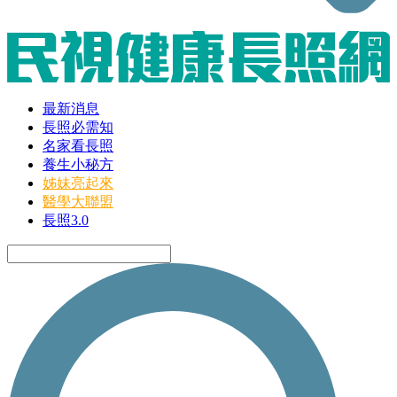
最新消息
長照必需知
名家看長照
養生小秘方
姊妹亮起來
醫學大聯盟
長照3.0