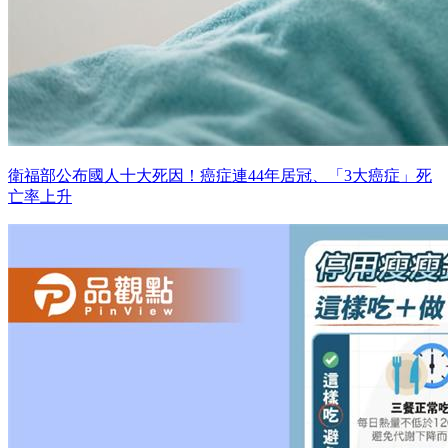
衛福部公布國人十大死因！癌症連44年居冠、「3大癌症」死
亡率上升