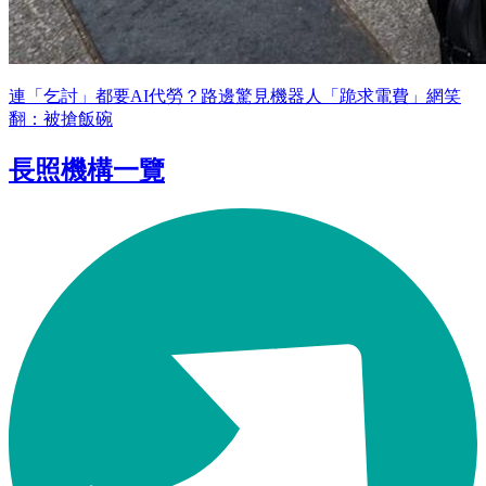
連「乞討」都要AI代勞？路邊驚見機器人「跪求電費」網笑
翻：被搶飯碗
長照機構一覽