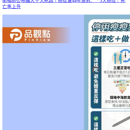
衛福部公布國人十大死因！癌症連44年居冠、「3大癌症」死
亡率上升