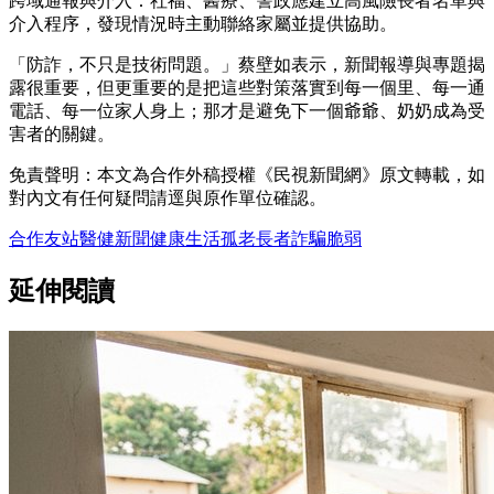
跨域通報與介入：社福、醫療、警政應建立高風險長者名單與
介入程序，發現情況時主動聯絡家屬並提供協助。
「防詐，不只是技術問題。」蔡壁如表示，新聞報導與專題揭
露很重要，但更重要的是把這些對策落實到每一個里、每一通
電話、每一位家人身上；那才是避免下一個爺爺、奶奶成為受
害者的關鍵。
免責聲明：本文為合作外稿授權《民視新聞網》原文轉載，如
對內文有任何疑問請逕與原作單位確認。
合作友站
醫健新聞
健康
生活
孤老
長者
詐騙
脆弱
延伸閱讀