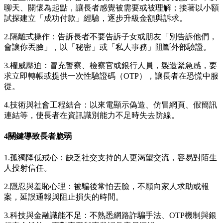
聊天、關懷為起點，讓長者感覺被需要或被理解；接著以小額
試探建立「成功付款」經驗，逐步升級金額與訴求。
2.隔離式操作：告訴長者不要告訴子女或朋友「別告訴他們，
會讓你丟臉」，以「秘密」或「私人事務」阻斷外部驗證。
3.權威壓迫：冒充警察、檢察官或銀行人員，製造緊急感，要
求立即轉帳或提供一次性驗證碼（OTP），讓長者在恐慌中服
從。
4.技術與社會工程結合：以來電顯示偽造、仿冒網頁、假簡訊
連結等，使長者在資訊識別能力不足時失去防線。
4
關鍵導致長者脆弱
1.孤獨降低戒心：缺乏社交支持的人更渴望交流，容易對陌生
人投射信任。
2.隱忍與羞恥心理：被騙後常怕丟臉，不願向家人求助或報
案，延誤通報與阻止損失的時間。
3.科技與金融識能不足：不熟悉網路詐騙手法、OTP機制與銀