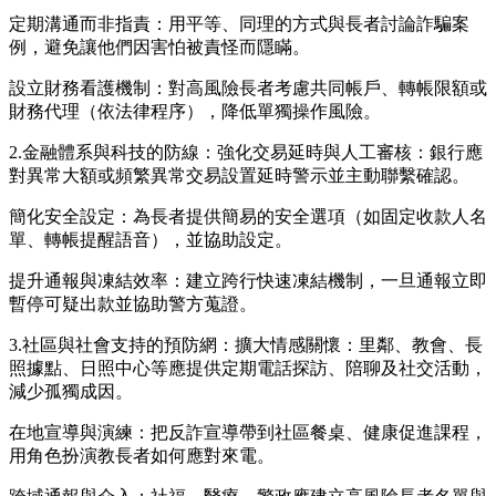
定期溝通而非指責：用平等、同理的方式與長者討論詐騙案
例，避免讓他們因害怕被責怪而隱瞞。
設立財務看護機制：對高風險長者考慮共同帳戶、轉帳限額或
財務代理（依法律程序），降低單獨操作風險。
2.金融體系與科技的防線：強化交易延時與人工審核：銀行應
對異常大額或頻繁異常交易設置延時警示並主動聯繫確認。
簡化安全設定：為長者提供簡易的安全選項（如固定收款人名
單、轉帳提醒語音），並協助設定。
提升通報與凍結效率：建立跨行快速凍結機制，一旦通報立即
暫停可疑出款並協助警方蒐證。
3.社區與社會支持的預防網：擴大情感關懷：里鄰、教會、長
照據點、日照中心等應提供定期電話探訪、陪聊及社交活動，
減少孤獨成因。
在地宣導與演練：把反詐宣導帶到社區餐桌、健康促進課程，
用角色扮演教長者如何應對來電。