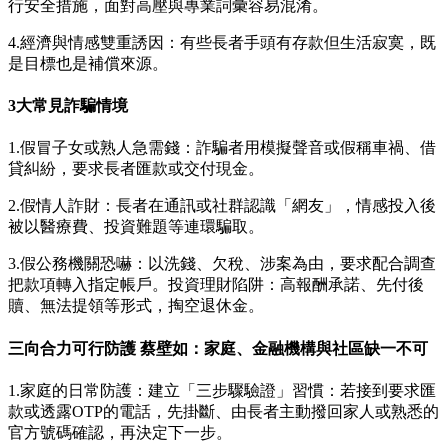
行安全措施，面對高壓與專業詞彙容易混淆。
4.經濟與情感雙重誘因：有些長者手頭有存款但生活寂寞，既
是目標也是補償來源。
3
大常見詐騙情境
1.假冒子女或熟人急需錢：詐騙者用模擬聲音或假稱車禍、借
貸糾紛，要求長者匯款或交付現金。
2.假情人詐財：長者在通訊或社群認識「網友」，情感投入後
被以醫療費、投資難題等連環騙取。
3.假公務機關恐嚇：以洗錢、欠稅、涉案為由，要求配合調查
把款項轉入指定帳戶。投資理財陷阱：高報酬承諾、先付後
贖、無法提領等形式，掏空退休金。
三向合力可行防護 蔡壁如：家庭、金融機構與社區缺一不可
1.家庭的日常防護：建立「三步驟驗證」習慣：若接到要求匯
款或透露OTP的電話，先掛斷、由長者主動撥回家人或熟悉的
官方號碼確認，再決定下一步。