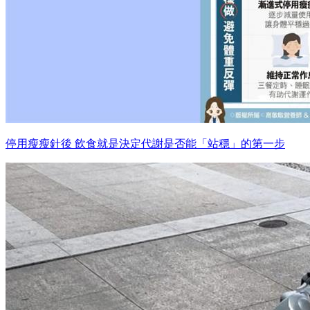
停用瘦瘦針後 飲食就是決定代謝是否能「站穩」的第一步