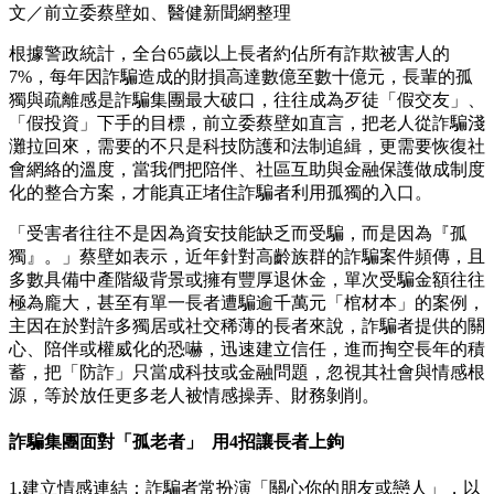
文／前立委蔡壁如、醫健新聞網整理
根據警政統計，全台65歲以上長者約佔所有詐欺被害人的
7%，每年因詐騙造成的財損高達數億至數十億元，長輩的孤
獨與疏離感是詐騙集團最大破口，往往成為歹徒「假交友」、
「假投資」下手的目標，前立委蔡壁如直言，把老人從詐騙淺
灘拉回來，需要的不只是科技防護和法制追緝，更需要恢復社
會網絡的溫度，當我們把陪伴、社區互助與金融保護做成制度
化的整合方案，才能真正堵住詐騙者利用孤獨的入口。
「受害者往往不是因為資安技能缺乏而受騙，而是因為『孤
獨』。」蔡壁如表示，近年針對高齡族群的詐騙案件頻傳，且
多數具備中產階級背景或擁有豐厚退休金，單次受騙金額往往
極為龐大，甚至有單一長者遭騙逾千萬元「棺材本」的案例，
主因在於對許多獨居或社交稀薄的長者來說，詐騙者提供的關
心、陪伴或權威化的恐嚇，迅速建立信任，進而掏空長年的積
蓄，把「防詐」只當成科技或金融問題，忽視其社會與情感根
源，等於放任更多老人被情感操弄、財務剝削。
詐騙集團面對「孤老者」 用4招讓長者上鉤
1.建立情感連結：詐騙者常扮演「關心你的朋友或戀人」，以