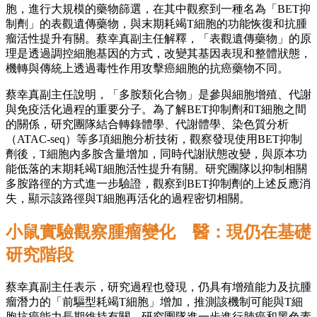
胞，進行大規模的藥物篩選，在其中觀察到一種名為「BET抑
制劑」的表觀遺傳藥物，與末期耗竭T細胞的功能恢復和抗腫
瘤活性提升有關。蔡幸真副主任解釋，「表觀遺傳藥物」的原
理是透過調控細胞基因的方式，改變其基因表現和整體狀態，
機轉與傳統上透過毒性作用攻擊癌細胞的抗癌藥物不同。
蔡幸真副主任說明，「多胺類化合物」是參與細胞增殖、代謝
與免疫活化過程的重要分子。為了解BET抑制劑和T細胞之間
的關係，研究團隊結合轉錄體學、代謝體學、染色質分析
（ATAC-seq）等多項細胞分析技術，觀察發現使用BET抑制
劑後，T細胞內多胺含量增加，同時代謝狀態改變，與原本功
能低落的末期耗竭T細胞活性提升有關。研究團隊以抑制相關
多胺路徑的方式進一步驗證，觀察到BET抑制劑的上述反應消
失，顯示該路徑與T細胞再活化的過程密切相關。
小鼠實驗觀察腫瘤變化 醫：現仍在基礎
研究階段
蔡幸真副主任表示，研究過程也發現，仍具有增殖能力及抗腫
瘤潛力的「前驅型耗竭T細胞」增加，推測該機制可能與T細
胞抗癌能力長期維持有關。研究團隊進一步進行肺癌和黑色素