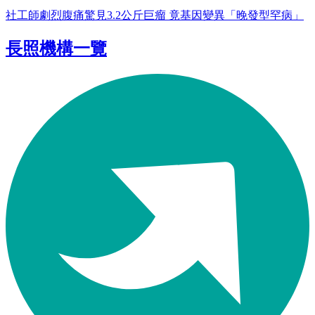
社工師劇烈腹痛驚見3.2公斤巨瘤 竟基因變異「晚發型罕病」
長照機構一覽