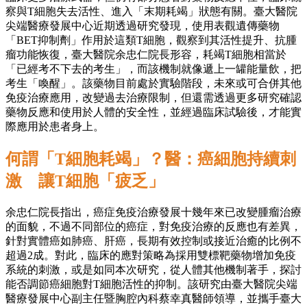
察與T細胞失去活性、進入「末期耗竭」狀態有關。臺大醫院
尖端醫療發展中心近期透過研究發現，使用表觀遺傳藥物
「BET抑制劑」作用於這類T細胞，觀察到其活性提升、抗腫
瘤功能恢復，臺大醫院余忠仁院長形容，耗竭T細胞相當於
「已經考不下去的考生」，而該機制就像遞上一罐能量飲，把
考生「喚醒」。該藥物目前處於實驗階段，未來或可合併其他
免疫治療應用，改變過去治療限制，但還需透過更多研究確認
藥物反應和使用於人體的安全性，並經過臨床試驗後，才能實
際應用於患者身上。
何謂「T細胞耗竭」？醫：癌細胞持續刺
激 讓T細胞「疲乏」
余忠仁院長指出，癌症免疫治療發展十幾年來已改變腫瘤治療
的面貌，不過不同部位的癌症，對免疫治療的反應也有差異，
針對實體癌如肺癌、肝癌，長期有效控制或接近治癒的比例不
超過2成。對此，臨床的應對策略為採用雙標靶藥物增加免疫
系統的刺激，或是如同本次研究，從人體其他機制著手，探討
能否調節癌細胞對T細胞活性的抑制。該研究由臺大醫院尖端
醫療發展中心副主任暨胸腔內科蔡幸真醫師領導，並攜手臺大