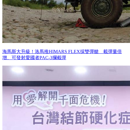
海馬斯大升級！洛馬推HIMARS FLEX採雙彈艙 載彈量倍
增、可發射愛國者PAC-3攔截彈