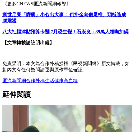
《更多CNEWS匯流新聞網報導》
瘋世足賽「腳癢」小心出大事！ 倒掛金勾傷尾椎、頭槌造成
腦震盪
八大社福津貼預算卡關 7月恐生變！石崇良：89萬人領嘸加碼
【文章轉載請註明出處】
免責聲明：本文為合作外稿授權《民視新聞網》原文轉載，如
對內文有任何疑問請逕與原作單位確認。
匯流新聞網
合作外稿
生活
健康
高血糖
延伸閱讀