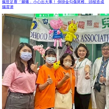
瘋世足賽「腳癢」小心出大事！ 倒掛金勾傷尾椎、頭槌造成
腦震盪