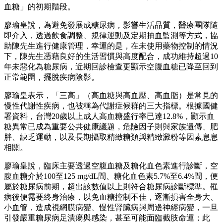
血糖」的初期階段。
廖瑜皇說，為避免發展成糖尿病，影響生活品質，醫療團隊隨
即介入，透過飲食調整、規律運動及定期抽血監測等方式，協
助陳先生進行健康管理，幸運的是，在未使用藥物控制的情況
下，陳先生憑藉良好的生活習慣與高度配合，成功維持超過10
年未惡化為糖尿病，近期回診檢查更顯示空腹血糖已降至回到
正常範圍，擺脫疾病陰影。
廖瑜皇表示，「三高」（高血糖與高血壓、高血脂）是常見的
慢性代謝性疾病，也被稱為代謝症候群的三大指標。根據國健
署資料，台灣20歲以上成人高血糖盛行率已達12.8%，顯示血
糖異常已成為重要公共健康議題，危險因子則與家族遺傳、肥
胖、缺乏運動，以及長期攝取精緻糖類與精緻澱粉等因素息息
相關。
廖瑜皇說，臨床主要透過空腹血糖及糖化血色素進行診斷，空
腹血糖介於100至125 mg/dL間、糖化血色素5.7%至6.4%間，便
屬於糖尿病前期，超出該數值以上則符合糖尿病診斷標準。罹
病後便需要終身治療，以免血糖控制不佳，逐漸損害全身大、
小血管，造成視網膜病變、慢性腎臟病與周邊神經病變，一旦
引發嚴重糖尿病足潰瘍與感染，甚至可能面臨截肢命運；此