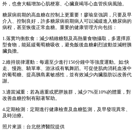
外，也會大幅增加心肌梗塞、心臟衰竭等心血管疾病風險。
糖尿病前期的高血糖在控制上更重要！廖瑜皇強調，只要及早
介入、控制良好，許多糖尿病前期病人可以減緩進入糖尿病的
病程，甚至恢復正常血糖。重要的健康管理方向包括：
1.落實均衡飲食：減少精緻糖類及高熱量食物攝取，多選擇原
型食物，能延緩葡萄糖吸收，避免飯後血糖劇烈波動並減輕胰
臟負擔。
2.維持規律運動：每週至少進行150分鐘中等強度運動。如:快
走、慢跑、騎單車、游泳或有氧舞蹈。可促使肌肉消耗血液中
的葡萄糖、提高胰島素敏感性，並有效減少內臟脂肪以改善代
謝。
3.適當減重：若為過重或肥胖族群，減少7%至10%的體重，對
改善血糖控制有顯著幫助。
4.定期檢測：定期進行健康檢查及血糖監測，及早發現異常、
及時治療。
照片來源：台北慈濟醫院提供