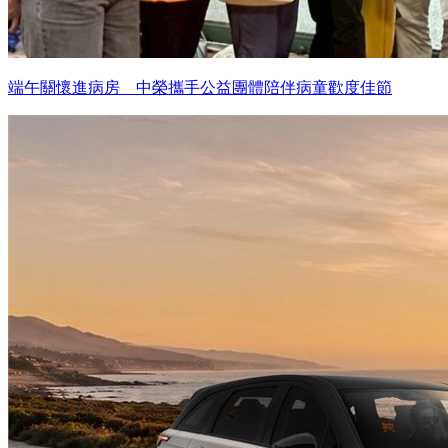
端午關懷進病房 中榮攜手公益團體陪伴病童歡度佳節