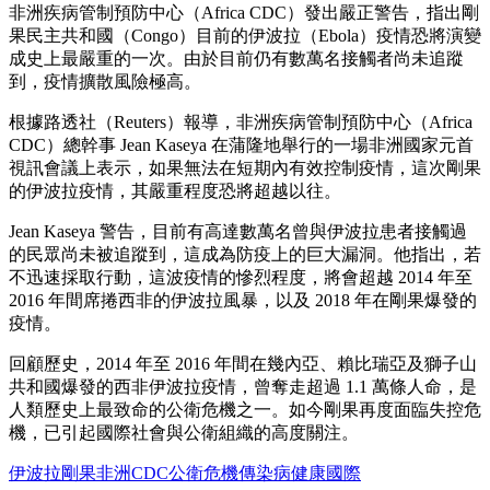
非洲疾病管制預防中心（Africa CDC）發出嚴正警告，指出剛
果民主共和國（Congo）目前的伊波拉（Ebola）疫情恐將演變
成史上最嚴重的一次。由於目前仍有數萬名接觸者尚未追蹤
到，疫情擴散風險極高。
根據路透社（Reuters）報導，非洲疾病管制預防中心（Africa
CDC）總幹事 Jean Kaseya 在蒲隆地舉行的一場非洲國家元首
視訊會議上表示，如果無法在短期內有效控制疫情，這次剛果
的伊波拉疫情，其嚴重程度恐將超越以往。
Jean Kaseya 警告，目前有高達數萬名曾與伊波拉患者接觸過
的民眾尚未被追蹤到，這成為防疫上的巨大漏洞。他指出，若
不迅速採取行動，這波疫情的慘烈程度，將會超越 2014 年至
2016 年間席捲西非的伊波拉風暴，以及 2018 年在剛果爆發的
疫情。
回顧歷史，2014 年至 2016 年間在幾內亞、賴比瑞亞及獅子山
共和國爆發的西非伊波拉疫情，曾奪走超過 1.1 萬條人命，是
人類歷史上最致命的公衛危機之一。如今剛果再度面臨失控危
機，已引起國際社會與公衛組織的高度關注。
伊波拉
剛果
非洲CDC
公衛危機
傳染病
健康
國際