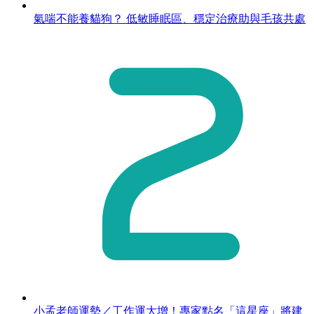
氣喘不能養貓狗？ 低敏睡眠區、穩定治療助與毛孩共處
小孟老師運勢／工作運大增！專家點名「這星座」將建