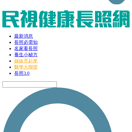
最新消息
長照必需知
名家看長照
養生小秘方
姊妹亮起來
醫學大聯盟
長照3.0