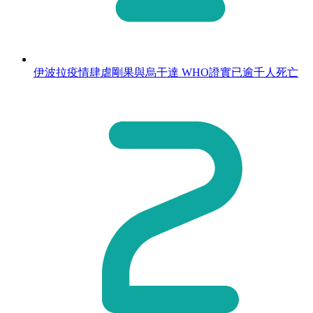
伊波拉疫情肆虐剛果與烏干達 WHO證實已逾千人死亡