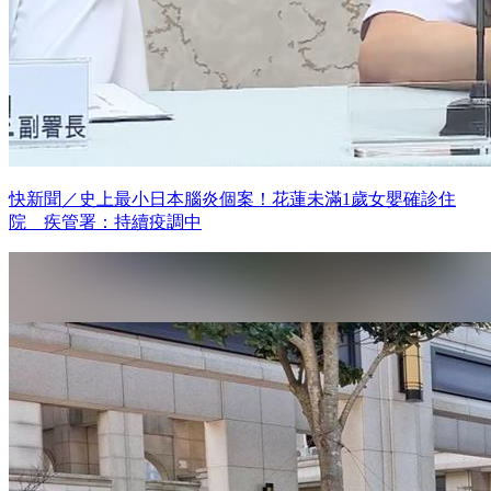
快新聞／史上最小日本腦炎個案！花蓮未滿1歲女嬰確診住
院 疾管署：持續疫調中