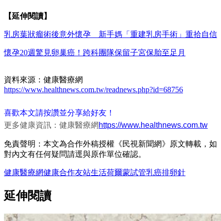
【延伸閱讀】
乳房葉狀瘤術後意外懷孕 新手媽「重建乳房手術」重拾自信
懷孕20週驚見卵巢癌！跨科團隊保留子宮保胎至足月
資料來源：健康醫療網
https://www.healthnews.com.tw/readnews.php?id=68756
喜歡本文請按讚並分享給好友！
更多健康資訊：健康醫療網
https://www.healthnews.com.tw
免責聲明：本文為合作外稿授權《民視新聞網》原文轉載，如
對內文有任何疑問請逕與原作單位確認。
健康醫療網
健康
合作友站
生活
荷爾蒙
試管
乳癌
排卵針
延伸閱讀