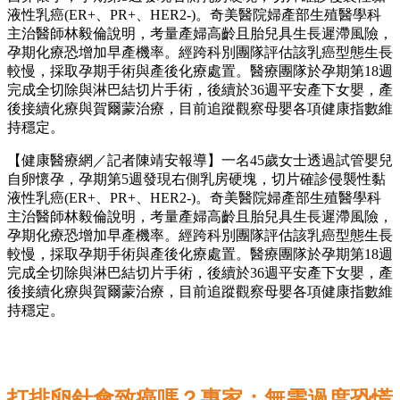
液性乳癌(ER+、PR+、HER2-)。奇美醫院婦產部生殖醫學科
主治醫師林毅倫說明，考量產婦高齡且胎兒具生長遲滯風險，
孕期化療恐增加早產機率。經跨科別團隊評估該乳癌型態生長
較慢，採取孕期手術與產後化療處置。醫療團隊於孕期第18週
完成全切除與淋巴結切片手術，後續於36週平安產下女嬰，產
後接續化療與賀爾蒙治療，目前追蹤觀察母嬰各項健康指數維
持穩定。
【健康醫療網／記者陳靖安報導】一名45歲女士透過試管嬰兒
自卵懷孕，孕期第5週發現右側乳房硬塊，切片確診侵襲性黏
液性乳癌(ER+、PR+、HER2-)。奇美醫院婦產部生殖醫學科
主治醫師林毅倫說明，考量產婦高齡且胎兒具生長遲滯風險，
孕期化療恐增加早產機率。經跨科別團隊評估該乳癌型態生長
較慢，採取孕期手術與產後化療處置。醫療團隊於孕期第18週
完成全切除與淋巴結切片手術，後續於36週平安產下女嬰，產
後接續化療與賀爾蒙治療，目前追蹤觀察母嬰各項健康指數維
持穩定。
打排卵針會致癌嗎？專家：無需過度恐慌