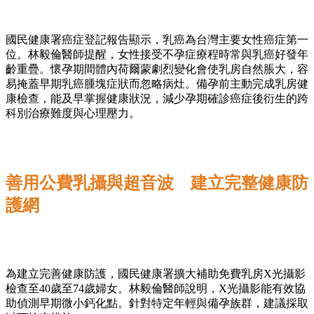
國民健康署癌症登記報告顯示，乳癌為台灣主要女性癌症第一
位。林毅倫醫師提醒，女性接受不孕症療程時常與乳癌好發年
齡重疊。懷孕期間體內荷爾蒙劇烈變化會使乳房自然脹大，容
易掩蓋早期乳癌腫塊症狀而忽略病灶。備孕前主動完成乳房健
康檢查，能及早掌握健康狀況，減少孕期確診癌症後衍生的跨
科別治療難度與心理壓力。
善用公費乳攝與超音波 建立完整健康防
護網
為建立完善健康防護，國民健康署擴大補助免費乳房X光攝影
檢查至40歲至74歲婦女。林毅倫醫師說明，X光攝影能有效協
助偵測早期微小鈣化點。針對特定年輕與備孕族群，建議採取