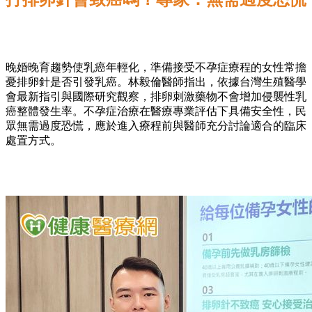
晚婚晚育趨勢使乳癌年輕化，準備接受不孕症療程的女性常擔
憂排卵針是否引發乳癌。林毅倫醫師指出，依據台灣生殖醫學
會最新指引與國際研究觀察，排卵刺激藥物不會增加侵襲性乳
癌整體發生率。不孕症治療在醫療專業評估下具備安全性，民
眾無需過度恐慌，應於進入療程前與醫師充分討論適合的臨床
處置方式。