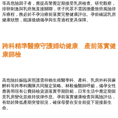
等高危險因子者，應提高警覺定期接受乳房檢查。研究觀察，
排卵刺激與乳癌無直接關聯，求子民眾不需因擔憂致癌風險排
斥療程，務必於不孕治療前落實完整健康評估。孕前確認乳房
健康狀態，能讓後續備孕與生育過程更具保障。
跨科精準醫療守護婦幼健康 產前落實健
康篩檢
高危險妊娠臨床照護需仰賴生殖醫學科、產科、乳房外科與麻
醉科等跨專科團隊共同擬定策略。林毅倫醫師呼籲，備孕女性
應善用現有公費篩檢資源落實早期防範，日常生活中應定期留
意乳房變化並維持規律作息。孕前落實健康檢查與風險評估，
有助於降低產期突發狀況，確保母嬰在安全前提下迎接新生
命。