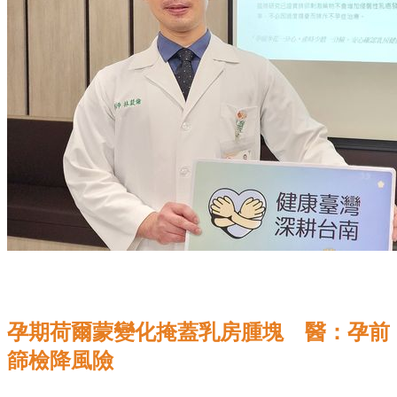
孕期荷爾蒙變化掩蓋乳房腫塊 醫：孕前
篩檢降風險