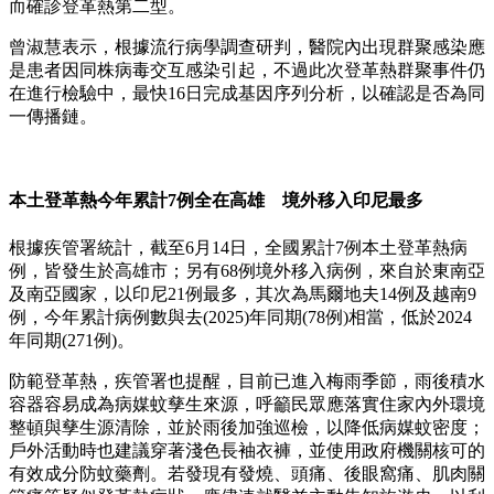
而確診登革熱第二型。
曾淑慧表示，根據流行病學調查研判，醫院內出現群聚感染應
是患者因同株病毒交互感染引起，不過此次登革熱群聚事件仍
在進行檢驗中，最快16日完成基因序列分析，以確認是否為同
一傳播鏈。
本土登革熱今年累計7例全在高雄 境外移入印尼最多
根據疾管署統計，截至6月14日，全國累計7例本土登革熱病
例，皆發生於高雄市；另有68例境外移入病例，來自於東南亞
及南亞國家，以印尼21例最多，其次為馬爾地夫14例及越南9
例，今年累計病例數與去(2025)年同期(78例)相當，低於2024
年同期(271例)。
防範登革熱，疾管署也提醒，目前已進入梅雨季節，雨後積水
容器容易成為病媒蚊孳生來源，呼籲民眾應落實住家內外環境
整頓與孳生源清除，並於雨後加強巡檢，以降低病媒蚊密度；
戶外活動時也建議穿著淺色長袖衣褲，並使用政府機關核可的
有效成分防蚊藥劑。若發現有發燒、頭痛、後眼窩痛、肌肉關