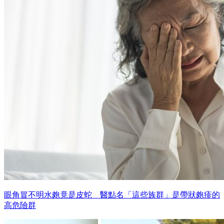
眼角冒不明水皰竟是皮蛇 醫點名「這些族群」是帶狀皰疹的
高危險群