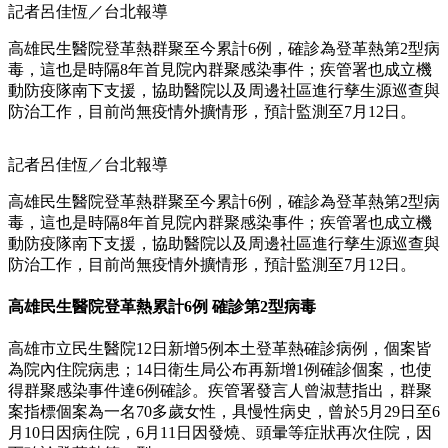
記者呂佳恆／台北報導
高雄民生醫院登革熱群聚至今累計6例，確診為登革熱第2型病
毒，這也是時隔8年首見院內群聚感染事件；疾管署也成立機
動防疫隊南下支援，協助醫院以及周邊社區進行孳生源巡查與
防治工作，目前尚無疫情外擴情形，預計監測至7月12日。
記者呂佳恆／台北報導
高雄民生醫院登革熱群聚至今累計6例，確診為登革熱第2型病
毒，這也是時隔8年首見院內群聚感染事件；疾管署也成立機
動防疫隊南下支援，協助醫院以及周邊社區進行孳生源巡查與
防治工作，目前尚無疫情外擴情形，預計監測至7月12日。
高雄民生醫院登革熱累計6例 確診第2型病毒
高雄市立民生醫院12日新增5例本土登革熱確診病例，個案皆
為院內住院病患；14日衛生局公布再新增1例確診個案，也使
得群聚感染事件達6例確診。疾管署發言人曾淑慧指出，群聚
案指標個案為一名70多歲女性，具慢性病史，曾於5月29日至6
月10日因病住院，6月11日因發燒、頭暈等症狀再次住院，因