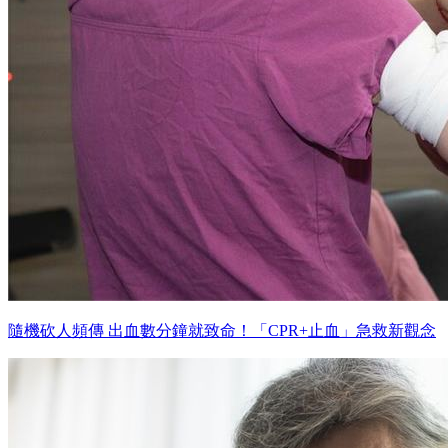
隨機砍人頻傳 出血數分鐘就致命！「CPR+止血」急救新觀念