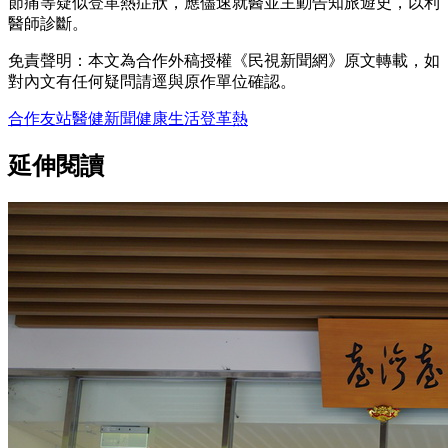
節痛等疑似登革熱症狀，應儘速就醫並主動告知旅遊史，以利
醫師診斷。
免責聲明：本文為合作外稿授權《民視新聞網》原文轉載，如
對內文有任何疑問請逕與原作單位確認。
合作友站
醫健新聞
健康
生活
登革熱
延伸閱讀