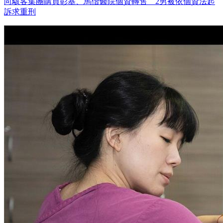
向駭客集團購買彰基、馬偕醫院個資轉售 2男被依個資法起
訴求重刑