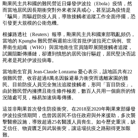
剛果民主共和國的難民營近日爆發伊波拉（Ebola）疫情，然
而當地居民因長期衝突對外來者深具戒心，甚至認為疫情是
「騙局」而驅趕防疫人員，導致接觸者追蹤工作全面停擺，恐
引發更大規模的公衛危機。
根據路透社（Reuters）報導，剛果民主共和國東部戰亂頻仍，
當地的 Kpangba 難民營兩週前出現首批伊波拉死亡病例。世
界衛生組織（WHO）與當地衛生官員隨即展開接觸者追蹤，
試圖阻斷傳播鏈，卻遭到憤怒的居民強行驅趕，居民堅決否認
死者是死於伊波拉病毒。
當地衛生官員 Jean-Claude Lonzama 憂心表示，該地區共有22
個難民營、收容超過8萬名因躲避暴力衝突而逃離家園的難
民。目前防疫人員完全無法追蹤接觸者，形同「盲目防疫」。
由於難民營內擁擠且衛生條件極差，數百人共用一個廁所的情
況隨處可見，極易加速病毒傳播。
這並非剛果首次發生防疫衝突。在2018至2020年剛果東部爆發
伊波拉疫情期間，也曾因居民不信任政府與外來援助，多次襲
擊醫療設施，導致超過25名醫護人員喪生。如今歷史重演，缺
乏信任、物資匱乏與武裝衝突，讓這場抗疫之路顯得更加艱
難。