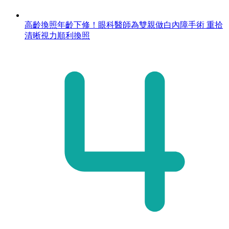
高齡換照年齡下修！眼科醫師為雙親做白內障手術 重拾
清晰視力順利換照