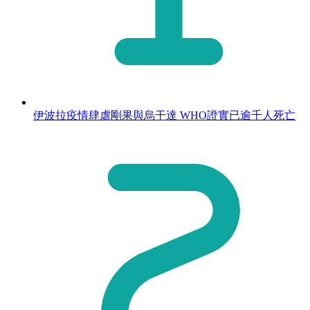
伊波拉疫情肆虐剛果與烏干達 WHO證實已逾千人死亡