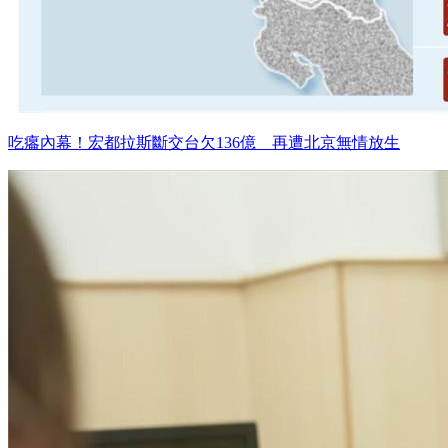
吃癟內幕！宏都拉斯斷交台欠136億 再遭北京無情放生