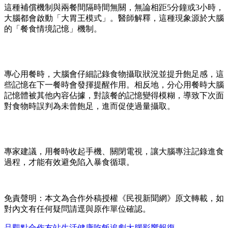
這種補償機制與兩餐間隔時間無關，無論相距5分鐘或3小時，
大腦都會啟動「大胃王模式」。醫師解釋，這種現象源於大腦
的「餐食情境記憶」機制。
專心用餐時，大腦會仔細記錄食物攝取狀況並提升飽足感，這
些記憶在下一餐時會發揮提醒作用。相反地，分心用餐時大腦
記憶體被其他內容佔據，對該餐的記憶變得模糊，導致下次面
對食物時誤判為未曾飽足，進而促使過量攝取。
專家建議，用餐時收起手機、關閉電視，讓大腦專注記錄進食
過程，才能有效避免陷入暴食循環。
免責聲明：本文為合作外稿授權《民視新聞網》原文轉載，如
對內文有任何疑問請逕與原作單位確認。
品觀點
合作友站
生活
健康
吃飯
追劇
大腦
影響
報復