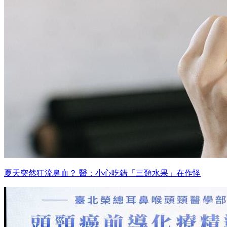
夏天突然狂流鼻血？ 醫：小心吃錯「三類水果」在作怪