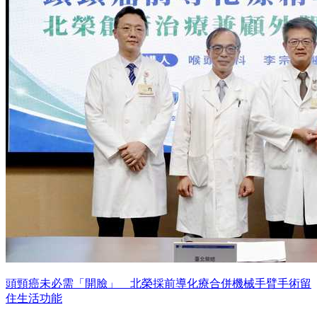
頭頸癌未必需「開臉」 北榮採前導化療合併機械手臂手術留
住生活功能