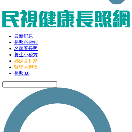
最新消息
長照必需知
名家看長照
養生小秘方
姊妹亮起來
醫學大聯盟
長照3.0