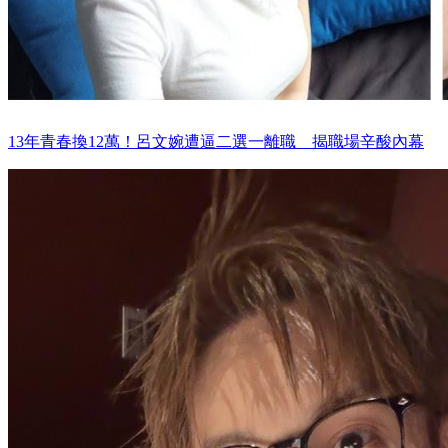
13年青春換12萬！呂文婉遭逼二選一離職 揭職場辛酸內幕