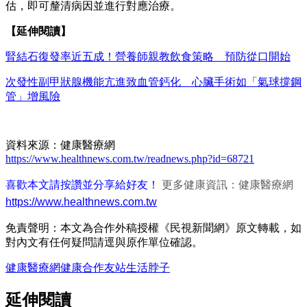
估，即可釐清病因並進行對應治療。
【延伸閱讀】
腎結石復發率近五成！營養師親教飲食策略 預防從口開始
次發性副甲狀腺機能亢進致血管鈣化 心臟手術如「氣球撐鋼
管」增風險
資料來源：健康醫療網
https://www.healthnews.com.tw/readnews.php?id=68721
喜歡本文請按讚並分享給好友！
更多健康資訊：健康醫療網
https://www.healthnews.com.tw
免責聲明：本文為合作外稿授權《民視新聞網》原文轉載，如
對內文有任何疑問請逕與原作單位確認。
健康醫療網
健康
合作友站
生活
脖子
延伸閱讀