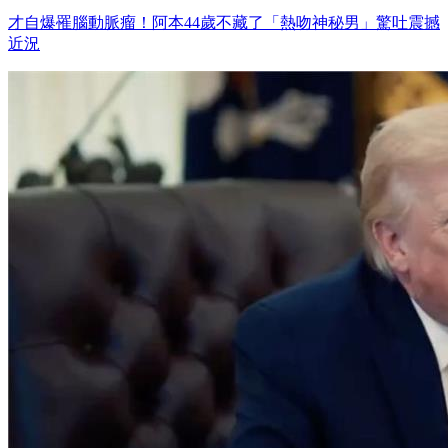
才自爆罹腦動脈瘤！阿本44歲不藏了「熱吻神秘男」驚吐震撼
近況