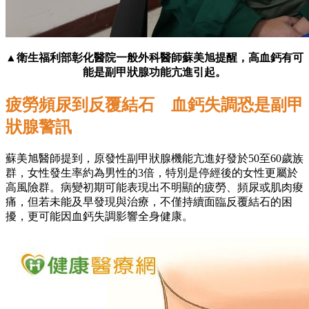
▲衛生福利部彰化醫院一般外科醫師蘇美旭提醒，高血鈣有可
能是副甲狀腺功能亢進引起。
疲勞頻尿到反覆結石 血鈣失調恐是副甲
狀腺警訊
蘇美旭醫師提到，原發性副甲狀腺機能亢進好發於50至60歲族
群，女性發生率約為男性的3倍，特別是停經後的女性更屬於
高風險群。病變初期可能表現出不明顯的疲勞、頻尿或肌肉痠
痛，但若未能及早發現與治療，不僅持續面臨反覆結石的困
擾，更可能因血鈣失調影響全身健康。