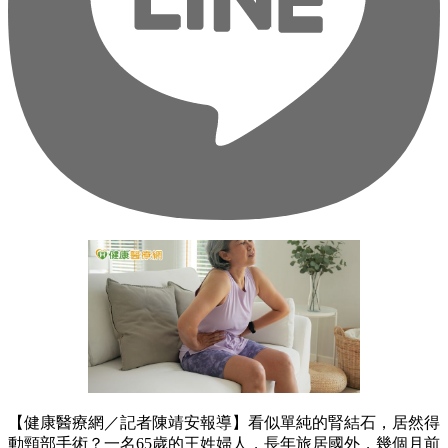
【健康醫療網／記者陳靖安報導】看似單純的腎結石，居然得
動頸部手術？一名65歲的王姓婦人，長年旅居國外，幾個月前