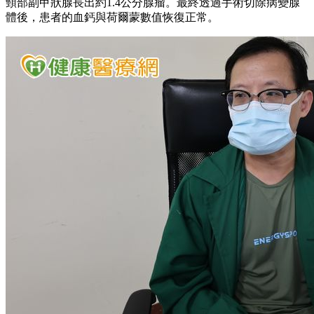
頸部副甲狀腺長出約1.4公分腺瘤。最終透過手術切除病變腺
體後，患者的血鈣與荷爾蒙數值恢復正常。