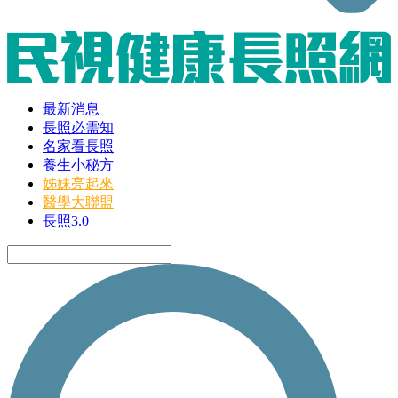
最新消息
長照必需知
名家看長照
養生小秘方
姊妹亮起來
醫學大聯盟
長照3.0