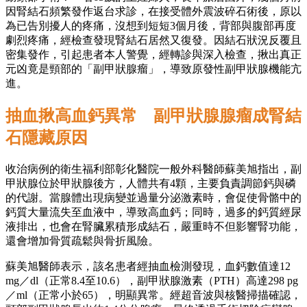
因腎結石頻繁發作返台求診，在接受體外震波碎石術後，原以
為已告別擾人的疼痛，沒想到短短3個月後，背部與腹部再度
劇烈疼痛，經檢查發現腎結石居然又復發。因結石狀況反覆且
密集發作，引起患者本人警覺，經轉診與深入檢查，揪出真正
元凶竟是頸部的「副甲狀腺瘤」，導致原發性副甲狀腺機能亢
進。
抽血揪高血鈣異常 副甲狀腺腺瘤成腎結
石隱藏原因
收治病例的衛生福利部彰化醫院一般外科醫師蘇美旭指出，副
甲狀腺位於甲狀腺後方，人體共有4顆，主要負責調節鈣與磷
的代謝。當腺體出現病變並過量分泌激素時，會促使骨骼中的
鈣質大量流失至血液中，導致高血鈣；同時，過多的鈣質經尿
液排出，也會在腎臟累積形成結石，嚴重時不但影響腎功能，
還會增加骨質疏鬆與骨折風險。
蘇美旭醫師表示，該名患者經抽血檢測發現，血鈣數值達12
mg／dl（正常8.4至10.6），副甲狀腺激素（PTH）高達298 pg
／ml（正常小於65），明顯異常。經超音波與核醫掃描確認，