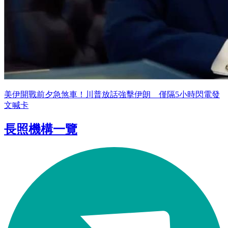
美伊開戰前夕急煞車！川普放話強擊伊朗 僅隔5小時閃電發
文喊卡
長照機構一覽