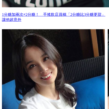
1分糖加兩次≠2分糖！ 手搖飲店員稱「2分糖比3分糖更甜」
讓他超意外