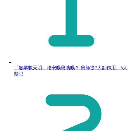
「數羊數天明」吃安眠藥助眠？ 藥師提7大副作用、5大
禁忌