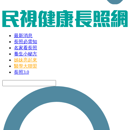
最新消息
長照必需知
名家看長照
養生小秘方
姊妹亮起來
醫學大聯盟
長照3.0