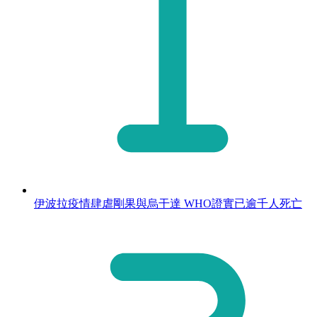
伊波拉疫情肆虐剛果與烏干達 WHO證實已逾千人死亡