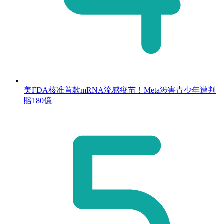
美FDA核准首款mRNA流感疫苗！Meta涉害青少年遭判
賠180億