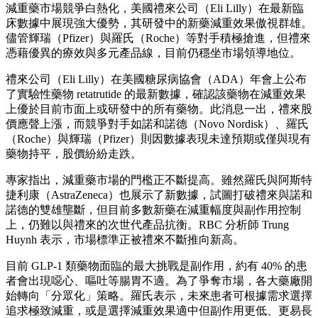
減重藥市場競爭白熱化，美國禮來公司（Eli Lilly）在最新臨
床數據中展現強大優勢，其研發中的新藥減重效果傲視群雄。
儘管輝瑞（Pfizer）與羅氏（Roche）等對手積極搶進，但禮來
憑藉優異的療效與多元產品線，目前仍穩坐市場領導地位。
禮來公司（Eli Lilly）在美國糖尿病協會（ADA）年會上公布
了實驗性藥物 retatrutide 的最新數據，確認該藥物在減重效果
上優於目前市面上或研發中的所有藥物。此消息一出，禮來股
價應聲上漲，而競爭對手如諾和諾德（Novo Nordisk）、羅氏
（Roche）與輝瑞（Pfizer）則因數據表現未達預期或僅與現有
藥物持平，股價紛紛走跌。
專家指出，減重藥市場的門檻正不斷提高。雖然羅氏與阿斯特
捷利康（AstraZeneca）也展示了新數據，試圖打破禮來與諾和
諾德的雙雄壟斷，但目前多數新藥在減重幅度與副作用控制
上，仍難以與禮來的次世代產品抗衡。RBC 分析師 Trung
Huynh 表示，市場標準正被禮來不斷推向新高。
目前 GLP-1 類藥物面臨的最大挑戰是副作用，約有 40% 的患
者會出現噁心、嘔吐等腸胃不適。為了爭奪市場，各大藥廠開
始轉向「分眾化」策略。羅氏表示，未來患者可根據需求選擇
追求極致減重，或是選擇減重效果適中但副作用更低、更易長