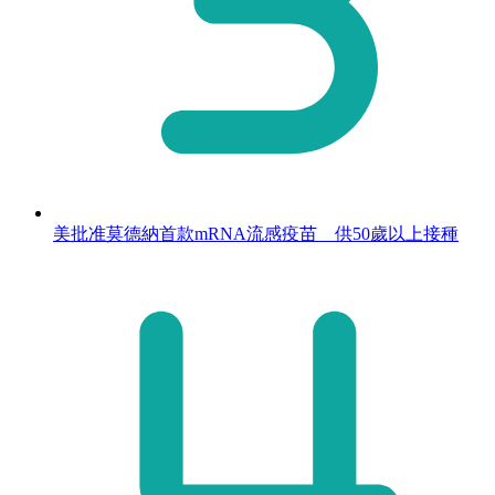
美批准莫德納首款mRNA流感疫苗 供50歲以上接種