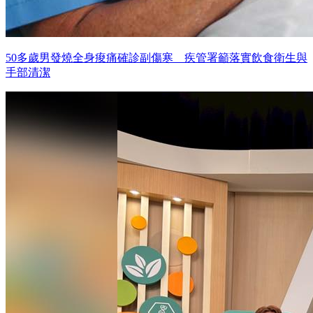
50多歲男發燒全身痠痛確診副傷寒 疾管署籲落實飲食衛生與
手部清潔