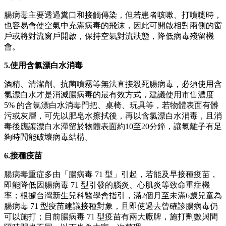
腸病毒主要透過糞口和接觸傳染，但若患者咳嗽、打噴嚏時，
也容易會使空氣中充滿病毒的飛沫，因此可開啟相對兩側的窗
戶或將對流窗戶開啟，保持空氣對流狀態，降低病毒殘留機
會。
5.使用含氯漂白水消毒
酒精、清潔劑、抗菌噴霧等無法直接殺死腸病毒，必須使用含
氯漂白水才是消滅腸病毒的最有效方式，建議使用市售濃度
5% 的含氯漂白水消毒門把、桌椅、玩具等，若物體表面有髒
污或灰層，可先以肥皂水擦拭後，再以含氯漂白水消毒，且消
毒後應讓漂白水滯留於物體表面約10至20分鐘，讓氯離子有足
夠時間能破壞病毒結構。
6.接種疫苗
腸病毒重症多由「腸病毒 71 型」引起，若能及早接種疫苗，
即能降低因腸病毒 71 型引發的腦炎、心肌炎等致命重症機
率；根據台灣新生兒科醫學會指引，滿2個月至未滿6歲兒童為
腸病毒 71 型疫苗建議接種對象，且即使過去曾確診腸病毒仍
可以施打；目前腸病毒 71 型疫苗有兩大廠牌，施打劑數與間