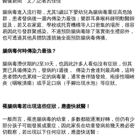
醫健新聞 文／記者呂佳恆
腸病毒進入流行期，尤其5歲以下嬰幼兒為腸病毒重症高危險
群，患者發病後一週內傳染力最強；樂群耳鼻喉科鍾明勳醫師
提及，若又在家庭、學校或托育機構等人口密集的場所，很容
易因此引發群聚感染。不過預防腸病毒除了落實衛生禮節外，
也可透過其他具體防護措施全面預防腸病毒傳播。
腸病毒何時傳染力最強？
腸病毒潛伏期約2至10天，也因此許多人看似沒有症狀，但其
實已具備傳染力，發病約1週後， 傳染力會達到最高峰，這時
患者體內也累積一定的病毒量，通常會伴隨發燒、疱疹性咽峽
炎（咽喉潰瘍）或手足口病（手腳出現水泡）等症狀。
罹腸病毒若出現這些症狀，應盡快就醫！
一般而言，罹患腸病毒的幼童，多數都能逐漸好轉，但仍有少
部分孩子可能發展成重症，因此家長在幼童發病前幾天務必密
切觀察，若出現以下任何症狀，應盡快送醫：