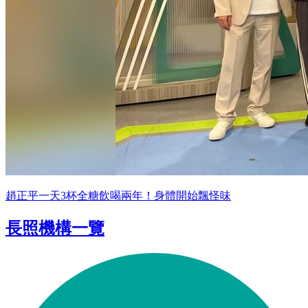
趙正平一天3杯全糖飲喝兩年！身體開始飄怪味
長照機構一覽