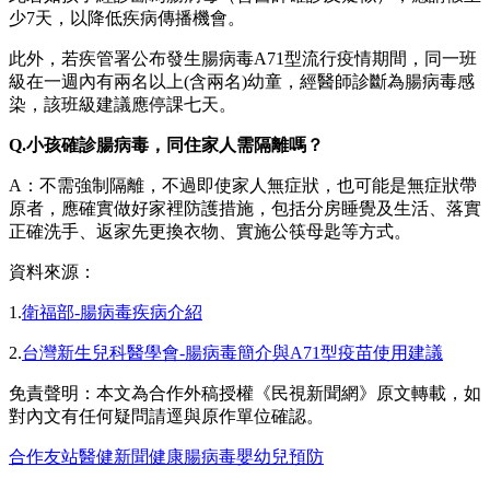
少7天，以降低疾病傳播機會。
此外，若疾管署公布發生腸病毒A71型流行疫情期間，同一班
級在一週內有兩名以上(含兩名)幼童，經醫師診斷為腸病毒感
染，該班級建議應停課七天。
Q.小孩確診腸病毒，同住家人需隔離嗎？
A：不需強制隔離，不過即使家人無症狀，也可能是無症狀帶
原者，應確實做好家裡防護措施，包括分房睡覺及生活、落實
正確洗手、返家先更換衣物、實施公筷母匙等方式。
資料來源：
1.
衛福部-腸病毒疾病介紹
2.
台灣新生兒科醫學會-腸病毒簡介與A71型疫苗使用建議
免責聲明：本文為合作外稿授權《民視新聞網》原文轉載，如
對內文有任何疑問請逕與原作單位確認。
合作友站
醫健新聞
健康
腸病毒
嬰幼兒
預防