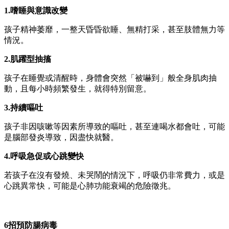
1.嗜睡與意識改變
孩子精神萎靡，一整天昏昏欲睡、無精打采，甚至肢體無力等
情況。
2.肌躍型抽搐
孩子在睡覺或清醒時，身體會突然「被嚇到」般全身肌肉抽
動，且每小時頻繁發生，就得特別留意。
3.持續嘔吐
孩子非因咳嗽等因素所導致的嘔吐，甚至連喝水都會吐，可能
是腦部發炎導致，因盡快就醫。
4.呼吸急促或心跳變快
若孩子在沒有發燒、未哭鬧的情況下，呼吸仍非常費力，或是
心跳異常快，可能是心肺功能衰竭的危險徵兆。
6招預防腸病毒