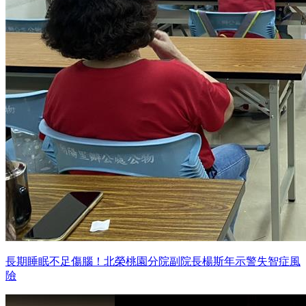
長期睡眠不足傷腦！北榮桃園分院副院長楊斯年示警失智症風
險