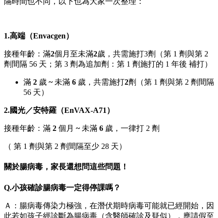
隔時間也不同，以下也為大家一次整理：
1.高端（Envacgen）
接種年齡：滿
2
個月至未滿
2
歲，共需施打3劑（第 1 劑與第 2
劑間隔 56 天；第 3 劑為追加劑：第 1 劑施打的 1 年後 補打）
滿
2
歲
~
未滿
6
歲，共需施打
2
劑（第 1 劑與第 2 劑間隔
56 天）
2.國光／安特羅（EnVAX-A71）
接種年齡：滿
2
個月
~
未滿
6
歲，一律打 2 劑
（ 第 1 劑與第 2 劑間隔至少 28 天）
關於腸病毒，家長還想問這些問題！
Q.小孩確診腸病毒一定得停課嗎？
Ａ：腸病毒傳染力極強，在潛伏期時病毒可能就已經開始，因
此若如孩子經診斷為腸病毒（含醫師確診及疑似），應請假至