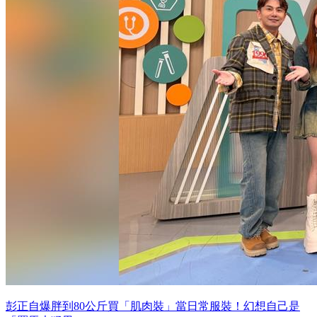
彭正自爆胖到80公斤買「肌肉裝」當日常服裝！幻想自己是