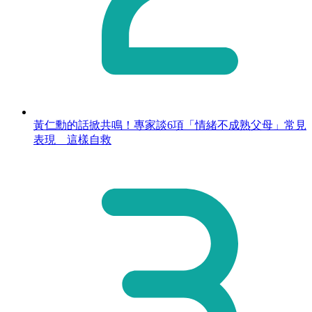
黃仁勳的話掀共鳴！專家談6項「情緒不成熟父母」常見
表現 這樣自救