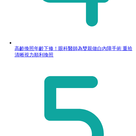
高齡換照年齡下修！眼科醫師為雙親做白內障手術 重拾
清晰視力順利換照