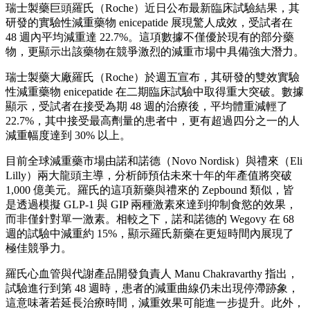
瑞士製藥巨頭羅氏（Roche）近日公布最新臨床試驗結果，其
研發的實驗性減重藥物 enicepatide 展現驚人成效，受試者在
48 週內平均減重達 22.7%。這項數據不僅優於現有的部分藥
物，更顯示出該藥物在競爭激烈的減重市場中具備強大潛力。
瑞士製藥大廠羅氏（Roche）於週五宣布，其研發的雙效實驗
性減重藥物 enicepatide 在二期臨床試驗中取得重大突破。數據
顯示，受試者在接受為期 48 週的治療後，平均體重減輕了
22.7%，其中接受最高劑量的患者中，更有超過四分之一的人
減重幅度達到 30% 以上。
目前全球減重藥市場由諾和諾德（Novo Nordisk）與禮來（Eli
Lilly）兩大龍頭主導，分析師預估未來十年的年產值將突破
1,000 億美元。羅氏的這項新藥與禮來的 Zepbound 類似，皆
是透過模擬 GLP-1 與 GIP 兩種激素來達到抑制食慾的效果，
而非僅針對單一激素。相較之下，諾和諾德的 Wegovy 在 68
週的試驗中減重約 15%，顯示羅氏新藥在更短時間內展現了
極佳競爭力。
羅氏心血管與代謝產品開發負責人 Manu Chakravarthy 指出，
試驗進行到第 48 週時，患者的減重曲線仍未出現停滯跡象，
這意味著若延長治療時間，減重效果可能進一步提升。此外，