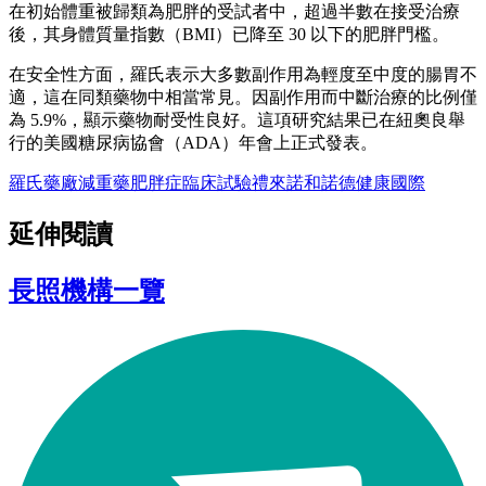
在初始體重被歸類為肥胖的受試者中，超過半數在接受治療
後，其身體質量指數（BMI）已降至 30 以下的肥胖門檻。
在安全性方面，羅氏表示大多數副作用為輕度至中度的腸胃不
適，這在同類藥物中相當常見。因副作用而中斷治療的比例僅
為 5.9%，顯示藥物耐受性良好。這項研究結果已在紐奧良舉
行的美國糖尿病協會（ADA）年會上正式發表。
羅氏藥廠
減重藥
肥胖症
臨床試驗
禮來
諾和諾德
健康
國際
延伸閱讀
長照機構一覽