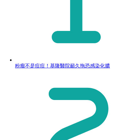
粉瘤不是痘痘！基隆醫院籲久拖恐感染化膿