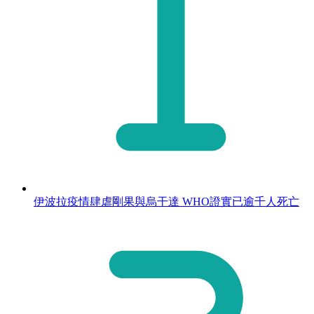
伊波拉疫情肆虐剛果與烏干達 WHO證實已逾千人死亡