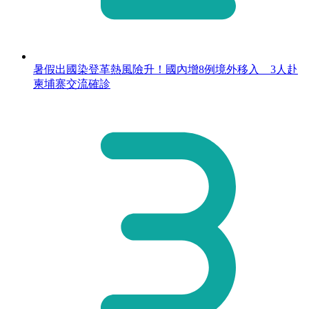
暑假出國染登革熱風險升！國內增8例境外移入 3人赴
柬埔寨交流確診