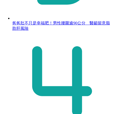
爸爸肚不只是幸福肥！男性腰圍逾90公分 醫籲留意脂
肪肝風險