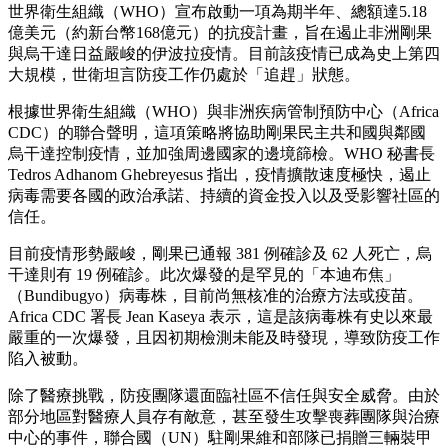
世界衛生組織（WHO）宣布啟動一項為期半年、總額達5.18
億美元（約新台幣168億元）的抗疫計畫，旨在遏止非洲剛果
與烏干達日益嚴峻的伊波拉疫情。目前該疫情已成為史上第四
大規模，世衛坦言防疫工作仍處於「追趕」狀態。
根據世界衛生組織（WHO）與非洲疾病管制預防中心（Africa
CDC）的聯合聲明，這項策略將協助剛果民主共和國與鄰國
烏干達控制疫情，並加強周邊國家的邊境篩檢。WHO 秘書長
Tedros Adhanom Ghebreyesus 指出，疫情擴散速度極快，遏止
病毒需要各國的政治承諾、持續的資金投入以及受影響社區的
信任。
目前疫情形勢嚴峻，剛果已通報 381 例確診及 62 人死亡，烏
干達則有 19 例確診。此次爆發的是罕見的「本迪布焦」
（Bundibugyo）病毒株，目前尚無核准的治療方法或疫苗。
Africa CDC 署長 Jean Kaseya 表示，這是該病毒株有史以來最
嚴重的一次爆發，且因初期檢測未能及時發現，導致防疫工作
陷入被動。
除了醫療挑戰，防疫團隊還面臨社區不信任與安全威脅。由於
部分地區對醫療人員存有敵意，甚至發生攻擊喪葬團隊與治療
中心的事件，聯合國（UN）駐剛果維和部隊已捐贈三輛裝甲