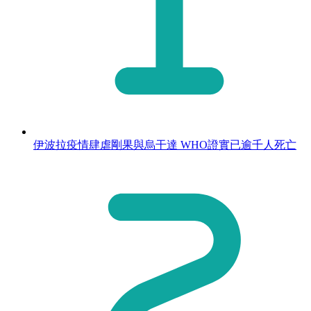
伊波拉疫情肆虐剛果與烏干達 WHO證實已逾千人死亡