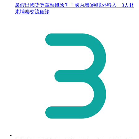
暑假出國染登革熱風險升！國內增8例境外移入 3人赴
柬埔寨交流確診