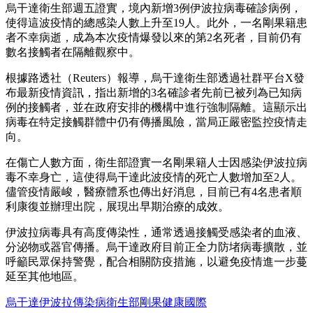
烏干達衛生部週五證實，境內新增3例伊波拉病毒確診病例，
使得這波疫情的總感染人數上升至19人。此外，一名剛果籍患
者不幸病逝，成為本次疫情爆發以來的第2名死者，目前仍有
數名接觸者在隔離觀察中。
根據路透社（Reuters）報導，烏干達衛生部透過社群平台X發
布最新疫情資訊，指出新增的3名確診者先前已被列為已知病
例的接觸者，並在政府安排的機構中進行強制隔離。這顯示出
病毒在特定接觸群體中仍有傳播風險，當局正嚴密監控疫情走
向。
在傷亡人數方面，衛生部證實一名剛果籍人士因感染伊波拉病
毒不幸身亡，這使得烏干達此波疫情的死亡人數增加至2人。
儘管疫情嚴峻，醫療體系也傳出好消息，目前已有4名患者順
利康復並辦理出院，展現出早期治療的成效。
伊波拉病毒具有高度傳染性，通常透過接觸受感染者的血液、
分泌物或器官傳播。烏干達政府目前正全力防堵病毒擴散，並
呼籲民眾保持警覺，配合相關防疫措施，以避免疫情進一步蔓
延至其他地區。
烏干達
伊波拉
傳染病
衛生部
剛果
健康
國際