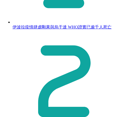
伊波拉疫情肆虐剛果與烏干達 WHO證實已逾千人死亡