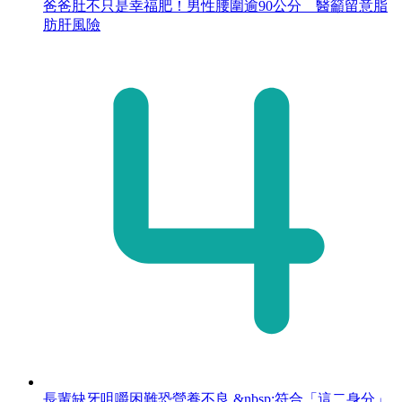
爸爸肚不只是幸福肥！男性腰圍逾90公分 醫籲留意脂
肪肝風險
長輩缺牙咀嚼困難恐營養不良 &nbsp;符合「這二身分」