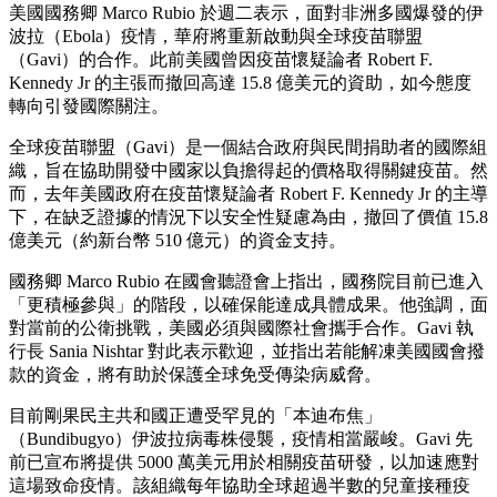
美國國務卿 Marco Rubio 於週二表示，面對非洲多國爆發的伊
波拉（Ebola）疫情，華府將重新啟動與全球疫苗聯盟
（Gavi）的合作。此前美國曾因疫苗懷疑論者 Robert F.
Kennedy Jr 的主張而撤回高達 15.8 億美元的資助，如今態度
轉向引發國際關注。
全球疫苗聯盟（Gavi）是一個結合政府與民間捐助者的國際組
織，旨在協助開發中國家以負擔得起的價格取得關鍵疫苗。然
而，去年美國政府在疫苗懷疑論者 Robert F. Kennedy Jr 的主導
下，在缺乏證據的情況下以安全性疑慮為由，撤回了價值 15.8
億美元（約新台幣 510 億元）的資金支持。
國務卿 Marco Rubio 在國會聽證會上指出，國務院目前已進入
「更積極參與」的階段，以確保能達成具體成果。他強調，面
對當前的公衛挑戰，美國必須與國際社會攜手合作。Gavi 執
行長 Sania Nishtar 對此表示歡迎，並指出若能解凍美國國會撥
款的資金，將有助於保護全球免受傳染病威脅。
目前剛果民主共和國正遭受罕見的「本迪布焦」
（Bundibugyo）伊波拉病毒株侵襲，疫情相當嚴峻。Gavi 先
前已宣布將提供 5000 萬美元用於相關疫苗研發，以加速應對
這場致命疫情。該組織每年協助全球超過半數的兒童接種疫