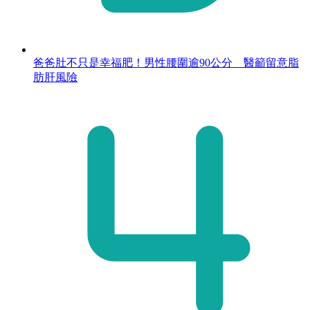
爸爸肚不只是幸福肥！男性腰圍逾90公分 醫籲留意脂
肪肝風險