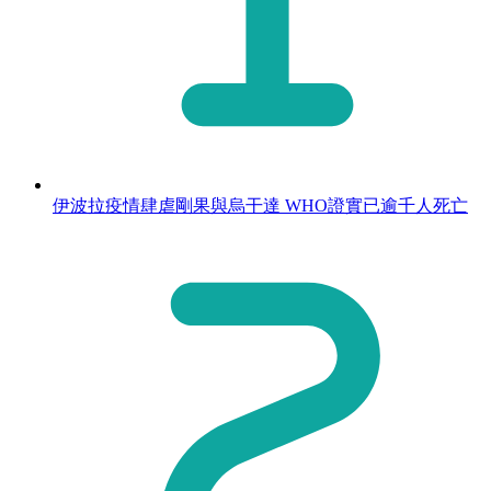
伊波拉疫情肆虐剛果與烏干達 WHO證實已逾千人死亡