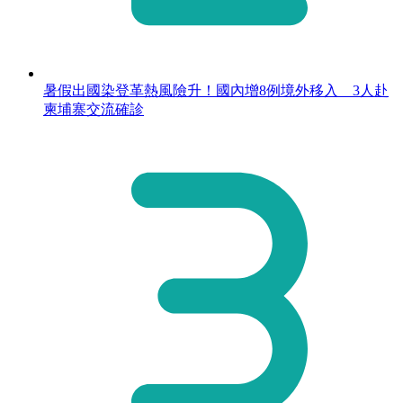
暑假出國染登革熱風險升！國內增8例境外移入 3人赴
柬埔寨交流確診