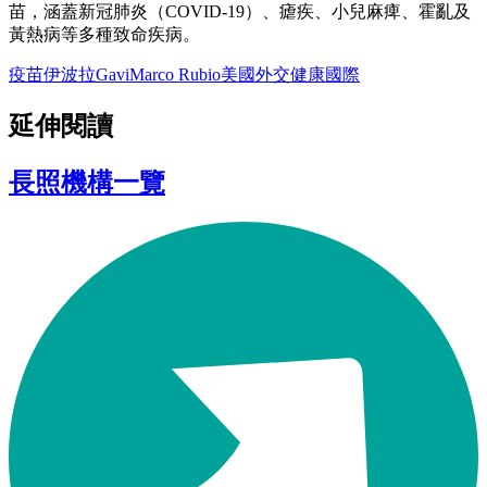
苗，涵蓋新冠肺炎（COVID-19）、瘧疾、小兒麻痺、霍亂及
黃熱病等多種致命疾病。
疫苗
伊波拉
Gavi
Marco Rubio
美國外交
健康
國際
延伸閱讀
長照機構一覽