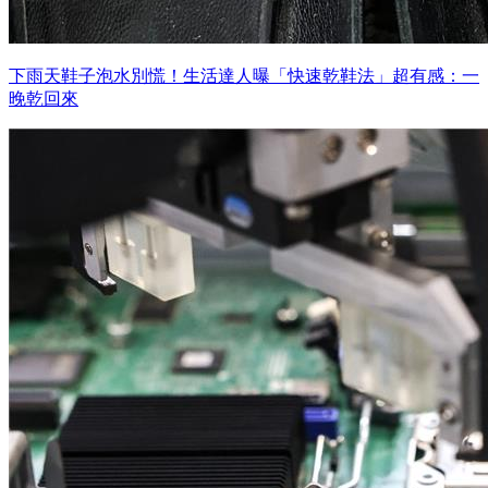
下雨天鞋子泡水別慌！生活達人曝「快速乾鞋法」超有感：一
晚乾回來