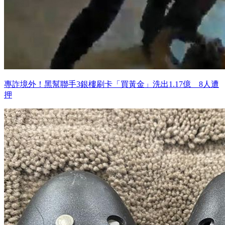
專詐境外！黑幫聯手3銀樓刷卡「買黃金」洗出1.17億 8人遭
押