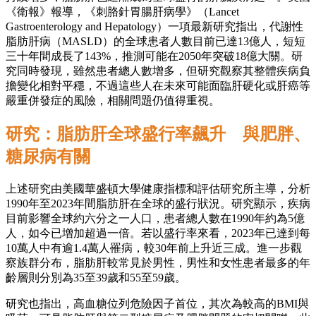
《衛報》報導，《刺胳針胃腸肝病學》（Lancet
Gastroenterology and Hepatology）一項最新研究指出，代謝性
脂肪肝病（MASLD）的全球患者人數目前已達13億人，短短
三十年間成長了143%，推測可能在2050年突破18億大關。研
究同時發現，雖然患者總人數增多，但研究觀察其整體疾病負
擔變化相對平穩，不過這些人在未來可能面臨肝硬化或肝癌等
嚴重併發症的風險，相關問題仍值得重視。
研究：脂肪肝全球盛行率飆升 與肥胖、
糖尿病有關
上述研究由美國華盛頓大學健康指標和評估研究所主導，分析
1990年至2023年間脂肪肝在全球的盛行狀況。研究顯示，疾病
目前影響全球約六分之一人口，患者總人數在1990年約為5億
人，如今已增加超過一倍。若以盛行率來看，2023年已達到每
10萬人中有逾1.4萬人罹病，較30年前上升近三成。進一步觀
察族群分布，脂肪肝較常見於男性，男性和女性患者最多的年
齡層則分別為35至39歲和55至59歲。
研究也指出，高血糖位列危險因子首位，其次為較高的BMI與