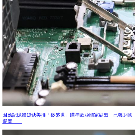
因應記憶體短缺美推「矽盛世」瞄準歐亞國家結盟 已獲14國
響應