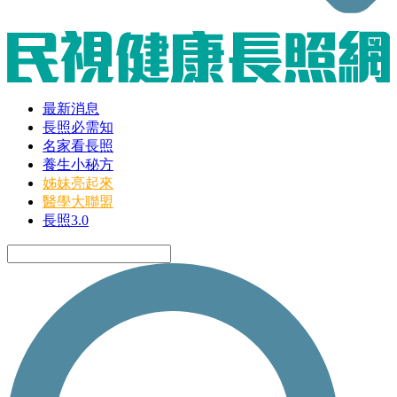
最新消息
長照必需知
名家看長照
養生小秘方
姊妹亮起來
醫學大聯盟
長照3.0