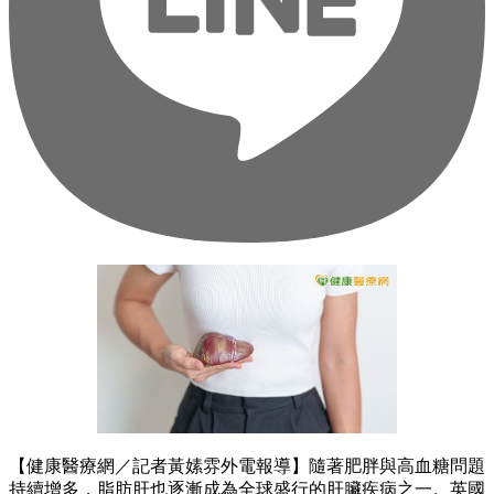
【健康醫療網／記者黃嫊雰外電報導】隨著肥胖與高血糖問題
持續增多，脂肪肝也逐漸成為全球盛行的肝臟疾病之一。英國