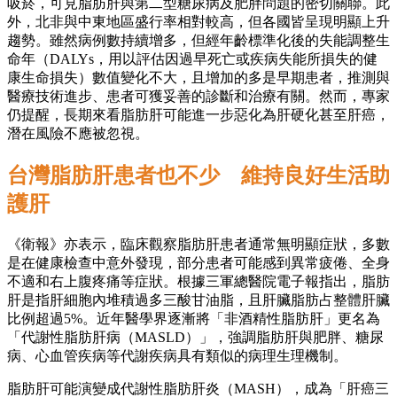
吸菸，可見脂肪肝與第二型糖尿病及肥胖問題的密切關聯。此
外，北非與中東地區盛行率相對較高，但各國皆呈現明顯上升
趨勢。雖然病例數持續增多，但經年齡標準化後的失能調整生
命年（DALYs，用以評估因過早死亡或疾病失能所損失的健
康生命損失）數值變化不大，且增加的多是早期患者，推測與
醫療技術進步、患者可獲妥善的診斷和治療有關。然而，專家
仍提醒，長期來看脂肪肝可能進一步惡化為肝硬化甚至肝癌，
潛在風險不應被忽視。
台灣脂肪肝患者也不少 維持良好生活助
護肝
《衛報》亦表示，臨床觀察脂肪肝患者通常無明顯症狀，多數
是在健康檢查中意外發現，部分患者可能感到異常疲倦、全身
不適和右上腹疼痛等症狀。根據三軍總醫院電子報指出，脂肪
肝是指肝細胞內堆積過多三酸甘油脂，且肝臟脂肪占整體肝臟
比例超過5%。近年醫學界逐漸將「非酒精性脂肪肝」更名為
「代謝性脂肪肝病（MASLD）」，強調脂肪肝與肥胖、糖尿
病、心血管疾病等代謝疾病具有類似的病理生理機制。
脂肪肝可能演變成代謝性脂肪肝炎（MASH），成為「肝癌三