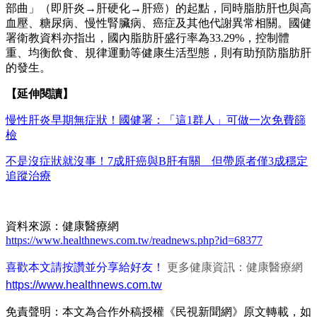
部曲」（即肝炎→肝硬化→肝癌）的起點，同時脂肪肝也與高
血壓、糖尿病、慢性腎臟病、癌症及其他代謝異常相關。國健
署衛教資料亦指出，國內脂肪肝盛行率為33.29%，控制體
重、均衡飲食、規律運動等健康生活型態，則有助預防脂肪肝
的發生。
【延伸閱讀】
慢性肝炎早期無症狀！國健署：「這1群人」可做一次免費篩
檢
不是沒症狀就沒事！7成肝癌與B肝有關 但帶原者僅3成穩定
追蹤治療
資料來源：健康醫療網
https://www.healthnews.com.tw/readnews.php?id=68377
喜歡本文請按讚並分享給好友！
更多健康資訊：健康醫療網
https://www.healthnews.com.tw
免責聲明：本文為合作外稿授權《民視新聞網》原文轉載，如